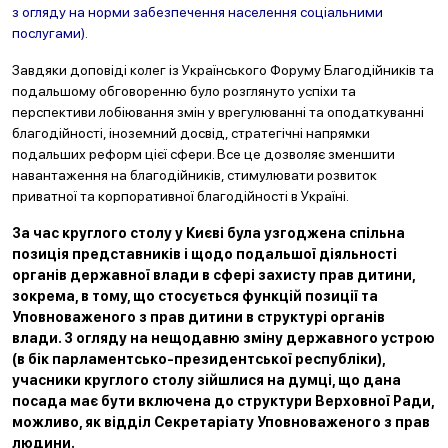
з огляду на норми забезпечення населення соціальними
послугами).
Завдяки доповіді колег із Українського Форуму Благодійників та
подальшому обговоренню було розглянуто успіхи та
перспективи лобіювання змін у врегулюванні та оподаткуванні
благодійності, іноземний досвід, стратегічні напрямки
подальших реформ цієї сфери. Все це дозволяє зменшити
навантаження на благодійників, стимулювати розвиток
приватної та корпоративної благодійності в Україні.
За час круглого столу у Києві була узгоджена спільна
позиція представників і щодо подальшої діяльності
органів державної влади в сфері захисту прав дитини,
зокрема, в тому, що стосується функцій позиції та
Уповноваженого з прав дитини в структурі органів
влади. З огляду на нещодавню зміну державного устрою
(в бік парламентсь
ко-президентської республіки),
учасники круглого столу зійшлися на думці, що дана
посада має бути включена до структури Верховної Ради,
можливо, як відділ Секретаріату Уповноваженого з прав
людини.