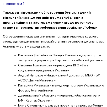
інтереси сім’ї.
Також за підсумками обговорення був складений
відкритий лист до органів державної влади з
пропозиціями та застереженнями щодо поточного
стану та перспектив реформування соціальної сфери
.
Обговорення показали спільність поглядів учасників круглого
столу, відповідальність і високий ступінь готовності до співпраці.
Активну участь у заході взяли:
Василина Дибайло та Зінаїда Кияниця – директор та
заступниця директора Партнерства «Кожній дитині»
Світлана Толстоухова – президент ВГО «Ліга
соціальних працівників України»
Андрій Чупріков – Національний директор МБО «БФ
«СОС Дитячі Містечка»
Катерина Ржевська – менеджер програм Українського
форуму благодійників
Дзвенислава Чайківська – керівник лобістської групи
БФ «Карітас України»
Ірина Сінельнік – фахівець проектів та програм Фонду