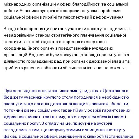
міжнародних організацій у сфері благодійності та соціальної
роботи. Учасники зустрічі обговорили актуальні проблеми
соціальної сфери в Україні та перспективи її реформування.
В ході обговорення цих питань учасники заходу погодилися з
незадовільним станом стратегічного планування соціальної
політики та з необхідністю створення експертного
координаційного органу з представників неурядових
організацій. Водночас були заслухані доповіді про ситуацію з
діяльністю громадських рад при органах державної влади та
прийнято рішення лобіювати збільшення їхніх повноважень.
При розгляді питання можливих змін у видатках Державного
бюджету учасники круглого столу погодилися з необхідністю
звернутися до органів державної влади з закликом зберегти
поточний рівень соціальних гарантій як у розрізі гарантованих
державою виплат, так і в тому, що стосується обсягів і якості
соціальних послуг. З огляду на це, присутні на зустрічі
погодилися з тим, що неприпустимим є знищення інституту
фахівців соціальної сфери, зменшення їх кількості (встановленої