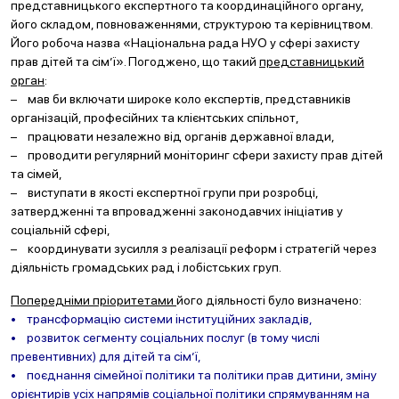
представницького експертного та координаційного органу,
його складом, повноваженнями, структурою та керівництвом.
Його робоча назва «Національна рада НУО у сфері захисту
прав дітей та сім’ї». Погоджено, що такий
представницький
орган
:
– мав би включати широке коло експертів, представників
організацій, професійних та клієнтських спільнот,
– працювати незалежно від органів державної влади,
– проводити регулярний моніторинг сфери захисту прав дітей
та сімей,
– виступати в якості експертної групи при розробці,
затвердженні та впровадженні законодавчих ініціатив у
соціальній сфері,
– координувати зусилля з реалізації реформ і стратегій через
діяльність громадських рад і лобістських груп.
Попередніми пріоритетами
його діяльності було визначено:
• трансформацію системи інституційних закладів,
• розвиток сегменту соціальних послуг (в тому числі
превентивних) для дітей та сім’ї,
• поєд
нання сімейної політики та політики прав дитини, зміну
орієнтирів усіх напрямів соціальної політики спрямуванням на