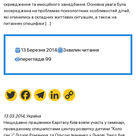
скривдження та емоційного занедбання. Основна увага була
зосереджена на проблемах психологічних особливостей дітей,
які опинились в складних життєвих ситуаціях, а також на
питаннях специфіки […]
13 Березня 2014
3
хвилин читання
переглядів
99
Twitter
Facebook
Telegram
LinkedIn
Copy
Link
13.03.2014, Україна
Нещодавно працівники Карітасу Київ взяли участь у семінарі,
проведеному спеціалістами центру розвитку дитини “Коло
сім`ї” Лідією Романчук та Ольгою Іваненко у Львові. Захід був