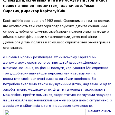
слабкі діти, які не вміють та й не можуть відстояти своє
право на повноцінне життя», – зазначає о. Роман
Сиротич, директор Карітасу Київ.
Карітас Київ засновано у 1992 році. Основними є три напрямки,
що охоплюють такі категорії потребуючих: діти та соціальний
супровід неблагополучних сімей, люди похилого віку та люди з
обмеженими фізичними можливостями, ув’язнені жінки.
Допомога дітям полягає в тому, щоб сприяти їхній реінтеграції в
суспільство.
о. Роман Сиротич розповідає: «У київському Карітасі ми
допомагаємо орієнтовно сотням дітей щороку. Допомога
включає навчання, соціальні послуги, харчування. Ми сприяємо
тому, щоб вони віднайшли перспективи у своєму житті,
розвинули свої позитивні риси та здобули професію. За
потребою вивозимо також їжу вуличним дітям, надаємо їм одяг,
засоби гігієни, медикаменти. Ці діти та молодь також мають
можливість прийти
помитися, скористатися послугами перукаря
чи швачки. Але що найважливіше – ми зрідка діємо ситуативно, з
досвідом відійшли від цього і працюємо комплексно,
намагаючись