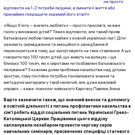
не просто
відповісти на 1-2 потреби людини, а змінити її життя або
принаймні покращити окремий його етап!».
«Якщо б’ють – значить люблять» – просто прислів’я, чи вже
гасло у вихованні дітей? Тяжко відповісти, але такий прояв
батьківської любові панує майже у кожній українські сім’ї. Діти
зазнають скривдження та емоційного занедбання й
переконуються в тому, що заслуговують на таке ставлення. А що
говорити про 100 тисяч дітей, що живуть на вулицях, і ще
близько 100 тисяч, які є сиротами чи позбавлені батьківського
піклування? З кожним днем проблема насильства над дітьми
зростає, тому постійно потрібно поновлювати знання та
методичні матеріали у такій нелегкій, але дуже важливій
справі», – каже психолог київського Карітасу Павлюк Аліна.
Варто зазначити також, що значний внесок та допомогу
в освітній діяльності з питань профілактики насильства в
сім’ї робить відділ соціальних питань Української Греко-
Католицької Церкви. Працівники цього відділу
запланували незабаром провести чергову серію
навчальних семінарів, присвячених специфіці статевого