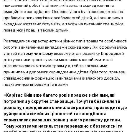
присвячений роботі з дітьми, які зазнали скривдження та
емоційного занедбання. Основна увага була зосереджена на
проблемах психологічних особливостей дітей, які опинились в
складних життєвих ситуаціях, а також на питаннях специфіки
поведінки і праці з такими дітьми.
Розглядалися характеристики різних типів травм та особливості
роботи з виявленими випадками скривджень, які сформувались
у дітей на тому чи іншому віковому етапі розвитку. Впродовж 2
днів учасники тренінгу мали можливість ознайомитися із
діагностикою симптомів травм у дітей та загальними
принципами допомоги скривдженим дітям. Крім того, тренери
співвідносили інформацію із випадками із власного досвіду,
практичними вправами та іграми.
«Карітас Київ вже багато років працює з сім’ями, які
потрапили у скрутне становище. Почуття безсилля та
розпачу, перед якими опинилася родина, призводить до
руйнування сімейних цінностей та занедбання
сприятливих умов для повноцінного розвитку дитини.
Тому жертвами насильства переважно є беззахисні та