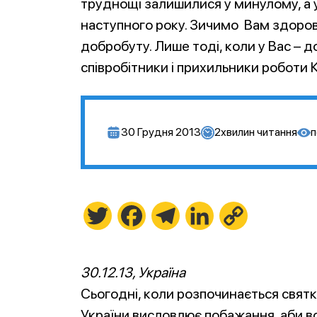
труднощі залишилися у минулому, а 
наступного року. Зичимо Вам здоров’
добробуту. Лише тоді, коли у Вас – д
співробітники і прихильники роботи К
30 Грудня 2013
2
хвилин читання
п
Twitter
Facebook
Telegram
LinkedIn
Copy
Link
30.12.13, Україна
Сьогодні, коли розпочинається святк
України висловлює побажання, аби вс