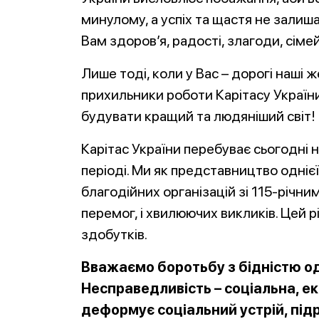
минулому, а успіх та щастя не залиш
Вам здоров’я, радості, злагоди, сіме
Лише тоді, коли у Вас – дорогі наші ж
прихильники роботи Карітасу Украї
будувати кращий та людяніший світ!
Карітас України перебуває сьогодні 
періоді. Ми як представництво одні
благодійних організацій зі 115-річ
перемог, і хвилюючих викликів. Цей рі
здобутків.
Вважаємо боротьбу з бідністю од
Несправедливість – соціальна, ек
деформує соціальний устрій, п
ід