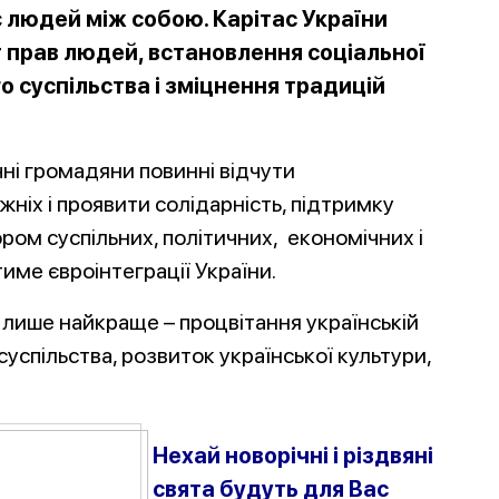
є людей між собою. Карітас України
 прав людей, встановлення соціальної
о суспільства і зміцнення традицій
чні громадяни повинні відчути
жніх і проявити солідарність, підтримку
ром суспільних, політичних, економічних і
тиме євроінтеграції України.
 лише найкраще – процвітання українській
успільства, розвиток української культури,
Нехай новорічні і різдвяні
свята будуть для Вас