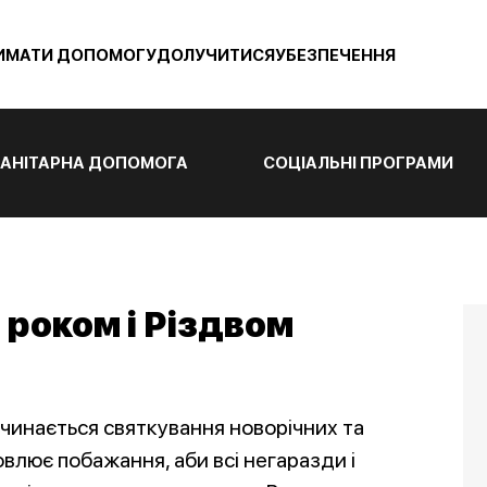
ИМАТИ ДОПОМОГУ
ДОЛУЧИТИСЯ
УБЕЗПЕЧЕННЯ
АНІТАРНА ДОПОМОГА
СОЦІАЛЬНІ ПРОГРАМИ
 роком і Різдвом
починається святкування новорічних та
овлює побажання, аби всі негаразди і