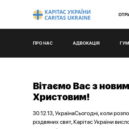
ОТР
ПРО НАС
АДВОКАЦІЯ
ГУМ
Вітаємо Вас з новим
Христовим!
30.12.13, УкраїнаСьогодні, коли роз
різдвяних свят, Карітас України висл