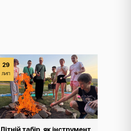
29
ЛИП
Літній табір, як інструмент