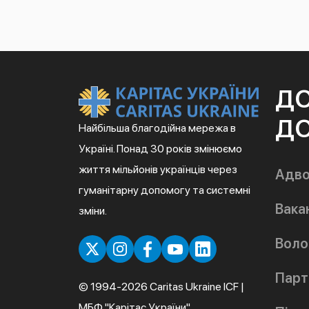
Д
ДО
Найбільша благодійна мережа в
Україні. Понад 30 років змінюємо
життя мільйонів українців через
Адво
гуманітарну допомогу та системні
Вакан
зміни.
Воло
Парт
© 1994-2026 Caritas Ukraine ICF |
МБФ "Карітас України"