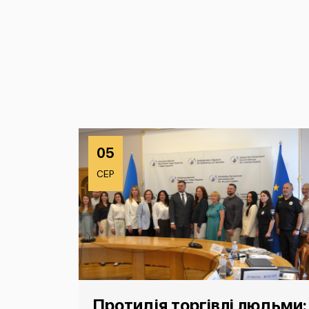
05
СЕР
Протидія торгівлі людьми: