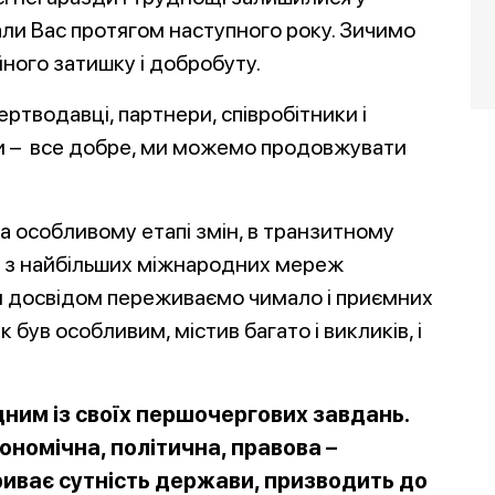
али Вас протягом наступного року. Зичимо
йного затишку і добробуту.
ертводавці, партнери, співробітники і
ни – все добре, ми можемо продовжувати
на особливому етапі змін, в транзитному
єї з найбільших міжнародних мереж
ним досвідом переживаємо чимало і приємних
к був особливим, містив багато і викликів, і
ним із своїх першочергових завдань.
ономічна, політична, правова –
риває сутність держави, призводить до