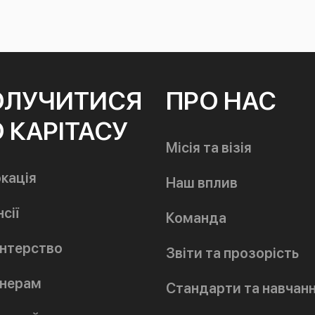
ОЛУЧИТИСЯ
ПРО НАС
 КАРІТАСУ
Місія та візія
кація
Наш вплив
сії
Команда
нтерство
Звіти та прозорість
нерам
Стандарти та навчан