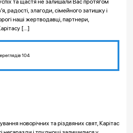
успіх та щастя не залишали Вас протягом
я, радості, злагоди, сімейного затишку і
орогі наші жертводавці, партнери,
арітасу […]
ереглядів
104
ування новорічних та різдвяних свят, Карітас
і негаразди і труднощі залишилися у