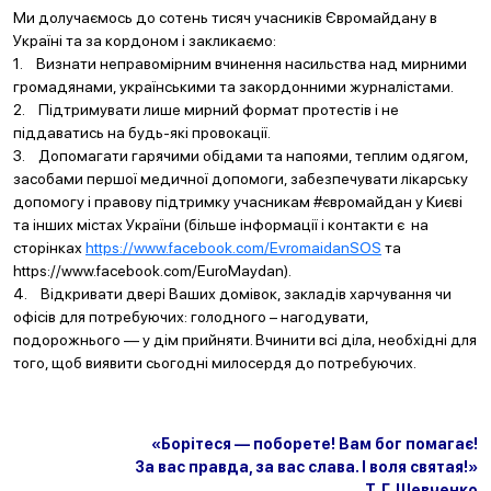
Ми долучаємось до сотень тисяч учасників Євромайдану в
Україні та за кордоном і закликаємо:
1. Визнати неправомірним вчинення насильства над мирними
громадянами, українськими та закордонними журналістами.
2. Підтримувати лише мирний формат протестів і не
піддаватись на будь-які провокації.
3. Допомагати гарячими обідами та напоями, теплим одягом,
засобами першої медичної допомоги, забезпечувати лікарську
допомогу і правову підтримку учасникам #євромайдан у Києві
та інших містах України (більше інформації і контакти є на
сторінках
https://www.facebook.com/EvromaidanSOS
та
https://www.facebook.com/EuroMaydan).
4. Відкривати двері Ваших домівок, закладів харчування чи
офісів для потребуючих: голодного – нагодувати,
подорожнього — у дім прийняти. Вчинити всі діла, необхідні для
того, щоб виявити сьогодні милосердя до потребуючих.
«Борітеся — поборете! Вам бог помагає!
За вас правда, за вас слава. І воля святая!»
Т. Г. Шевченко