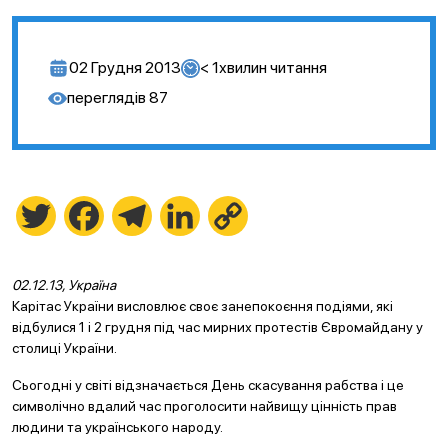
02 Грудня 2013
< 1
хвилин читання
переглядів
87
Twitter
Facebook
Telegram
LinkedIn
Copy
Link
02.12.13, Україна
Карітас України висловлює своє занепокоєння подіями, які
відбулися 1 і 2 грудня під час мирних протестів Євромайдану у
столиці України.
Сьогодні у світі відзначається День скасування рабства і це
символічно вдалий час проголосити найвищу цінність прав
людини та українського народу.