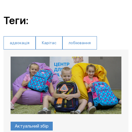
Теги:
адвокація
Карітас
лобіювання
Актуальний збір