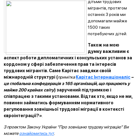
дітьми тр
удових
мігрантів, протягом
останніх 3 років ми
допомагали майже
1500 таких
потребуючих дітей.
Також на мою
думку важливим є
аспект роботи дипломатичних і консульських установ за
кордоном у сфері забезпечення прав та інтересів
трудових мігрантів. Саме Карітас завдяки своїй
міжнародній структурі (
примітка
Карітас Інтернаціоналіс
–
це глобальна конфедерація з 165 організацій, що працюють у
майже 200 країнах світу
) заручений підтримкою і
співпрацею з такими установами. Відтак хто, якщо не ми,
повинен займатись формуванням нормативного
регулювання зовнішньої трудової міграції в контексті
євроінтеграції?»
.
З проектом Закону України “Про зовнішню трудову міграцію” Ви
можете
ознайомитись тут
.