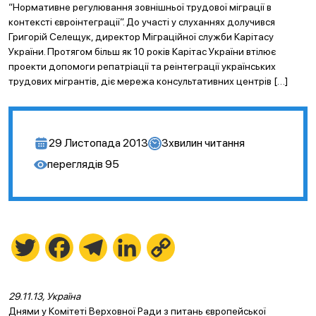
“Нормативне регулювання зовнішньої трудової міграції в
контексті євроінтеграції”. До участі у слуханнях долучився
Григорій Селещук, директор Міграційної служби Карітасу
України. Протягом більш як 10 років Карітас України втілює
проекти допомоги репатріації та реінтеграції українських
трудових мігрантів, діє мережа консультативних центрів […]
29 Листопада 2013
3
хвилин читання
переглядів
95
Twitter
Facebook
Telegram
LinkedIn
Copy
Link
29.11.13, Україна
Днями у Комітеті Верховної Ради з питань європейської