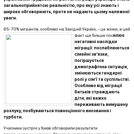
загальноприйнятою реальністю, про яку усі знають і
широко обговорюють, проте не надають цьому належної
уваги.
65-70% мігрантів, особливо на Західній Україні, – це жінки, а цей
факт ще більше пос
илює
негативні наслідки
міграції: послаблюються
сімейні зв’язки,
погіршується
демографічна ситуація,
змінюються гендерні
ролі у сім’ї та суспільстві.
Особливо від міграції
батьків страждають
діти, які важко
переживають вимушену
розлуку, позбуваються повноцінного вих
овання і
турботи.
Учасники зустрічі у Києві обговорили результати