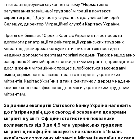
інтеграції відбулися слухання на тему “Нормативне
регулювання зовнішньої трудової міграції в контексті
євроінтеграції”. До участі у слуханнях долучився Григорій
Селещук, директор Міграційної служби Карітасу України.
Протягом більш як 10 років Карітас України втілює проекти
допомоги репатріації та реінтеграції українських трудових
мігрантів, діє мережа консультативних центрів протидії і
надання допомоги жертвам торгівлі людьми. Також нещодавно
завершено 3-річний проект опіки дітьми мігрантів, проводяться
дослідження міграційних процесів, лобіюються законодавчі
зміни, спрямовані на захист прав та інтересів українських
мігрантів. Карітас України відтак є фактично лідером у наданні
комплексної і кваліфікованої допомоги українським трудовим
мігрантам.
За даними експертів Світового Банку Україна належить
до п’ятірки країн, що є сьогодні основними донорами
мігрантів у світі. Офіційні статистичні показники
коливаються від 3 до 4,5 млн. українських трудових
мігрантів, неофіційні вказують на кількість в 15 млн.
українських трудових мігрантів. Міграція українців стала