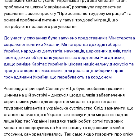
парламентських слухань “Українська трудова міграція: стан,
проблеми та шляхи їх вирішення”, розглянули перспективи
ухвалення законопроекту “Про зовнішню трудову міграцію” та
основні проблемні питання у галузі трудової міграції, що
потребують правового регулювання.
До участі у слуханнях було залучено представників Міністерства
соціальної політики України, Міністерства доходів і зборів
України, народних депутатів, науковців, церковних діячів, голів
громадських об’єднань українців за кордоном. Нагадаємо,
дещо раніше Карітас України ініці
ював національну дискусію та
процес створення механізмів для реалізації виборчих прав
громадянами України, що перебувають за кордоном.
Розповідає Григорій Селещук: «Що було особливо цікавим і
цінним на цій зустрічі – дискусія щодо шляхів забезпечення
сприятливих умов для зворотної міграції та реінтеграції
трудових мігрантів в українське суспільство. Слід зазначити, що
станом на сьогодні в Україні такі послуги для мігрантів надає
лише Карітас України і завдяки такій роботі сотні трудових
мігрантів повернулись на Батьківщину та відновили сімейні
стосунки, самореалізувались. Так само якщо говорити про опіку