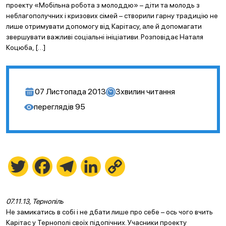
проекту «Мобільна робота з молоддю» – діти та молодь з
неблагополучних і кризових сімей – створили гарну традицію не
лише отримувати допомогу від Карітасу, але й допомагати
звершувати важливі соціальні ініціативи. Розповідає Наталя
Коцюба, […]
07 Листопада 2013
3
хвилин читання
переглядів
95
Twitter
Facebook
Telegram
LinkedIn
Copy
Link
07.11.13, Тернопіль
Не замикатись в собі і не дбати лише про себе – ось чого вчить
Карітас у Тернополі своїх підопічних. Учасники проекту