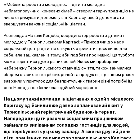
«Мобільна робота з молоддю» – діти та молодь з
неблагополучних і кризових сімей – створили гарну традицію не
лише отримувати допомогу від Карітасу, але й допомагати
звершувати важливі соціальні ініціативи.
Розповідає Наталя Коцюба, координатор роботи з дітьми і
молоддю у Тернопільському Карітасі: «Приходячи до нас у
соціальний центр діти не очікують отримати щось лише для
себе, але зацікавлені в тому, аби подбати про інших. І ця турбота
може торкатися дуже різних речей. Якось ми прибирали
набережну Тернопільського ставу від сміття, також займалися
збором старих непотрібних речей та продуктів, ще іншим разом
завозили у притулок для безпритульних тварин різні потрібні їм
речі. Нещодавно бігли благодійний марафон».
На цьому тижні команда ініціативних людей з місцевого
Карітасу здійснили вже давно запланований візит у
Тернопільський геріатричний будинок-інтернат.
Напередодні діти разом із соціальним працівником
займалися випіканням солодких гостинців для людей,
що перебувають у цьому закладі. А вже на другий день
діти, працівники та директор тернопільського Карітасу