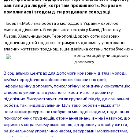
завітали до людей, котрі там проживають. Усі разом
помолилися і згодом діти роздавали солодощі.
Проект «Мобільна робота з молоддю в Україні» охоплює
сьогодні діяльність 5 соціальних центрів у Києві, Донецьку,
Львові, Хмельницькому, Тернополі. Щороку сотні кризових
підопічних дітей і підлітків отримують допомогу у подоланні
власних життєвих труднощів, ще дек
ілька сотень потребуючих –
консультаційну чи адресну
допомогу.
В соціальних центрах для допомоги кризовим дітям і молоді,
сім’ям передбачено забезпечення базових потреб,
інформаційну допомогу, психологічну і юридичну консультацію,
створено умови для духовного і креативного розвитку
підопічних. Використовується як груповий підхід до соціальної
роботи, так і індивідуальний. Ціль такої роботи – відкриття
позитивних ресурсів потребуючої молодої людини, подолання
психологічних труднощів, отримання знань, вмінь і навичок, що
сприяють соціальному включенню, здоровому способу життя,
раціональному управлінню часом, ресурсами і можливостями,