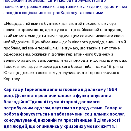
професійній реалізації. Діти і молодь долучаються до
навчальних, розважальних, спортивних, культурних, туристичних
заходів в соціальних центрах Карітасу та поза ними.
«Нещодавній візит в будинок для людей похилого віку був
великою приємністю, адже увага – це найбільший подарунок,
який ми можемо дати цим людям і цим самим висловити свою
небайдужість. Щонайменше – до їх вікового досвіду, знань, та й
проблем, які вони перейшли. Не думаю, що такий візит стане
одноразовим, оскільки підопічні геріатричного будинку з
великою радістю запрошували нас приходити до них ще не раз.
Також я і мої друзі маємо до цього бажання!», – каже 18-річна
Юля, що декілька років тому долучилась до Тернопільського
Карітасу.
Карітас у Тернополі започатковано в далекому 1994
році. Діяльність розпочиналась з функціонування
благодійної їдальні і гуманітарної допомоги
потребуючим одягом, взуттям та продуктами. Тепер ж
робота фокусується на забезпеченні соціальних послуг,
консультуванні, виховній та просвітницькій діяльності
для людей, що опинились у кризових умовах життя. І