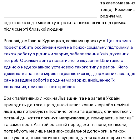
та єлепомазання
тощо;- Розмови з
родичами,
підготовка їх до моменту втрати та психологічна підтримка
після смерті близької людини.
Розповідає Галина Курницька, керівник проекту: «
Що важливо –
проект робить особливий ухил на психо-соціальну підтримку, а
також роботу з рідними хворих, забезпечення їхніх духовних
потреб. Оскільки центр паліативного лікування Шпиталю є
єдиною недержавною установою такого типу в регіоні, його
діяльність значною мірою відрізняється від державних закладів
саме завдяки роботі з родинами хворих, вирішенню їх
соціальних, психологічних проблем.
Брак паліативних ліжок на Львівщині та на загал в Україні
приводить до того, що одинокі невиліковно хворі або немічні
люди, які потребують постійної опіки та догляду, опиняються у
останні дні життя покинуті напризволяще, помирають в ізоляції
та самотності. А в цей останній період життя вони, як ніколи,
потребують не лише медико-соціальної допомоги, а також
спілкування, психологічного супроводу для самих хворих і членів