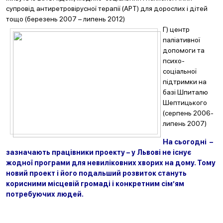
супровід антиретровірусної терапії (АРТ) для дорослих і дітей
тощо (березень 2007 – липень 2012)
Г) центр
паліативної
допомоги та
психо-
соціальної
підтримки на
базі Шпиталю
Шептицького
(серпень 2006-
липень 2007)
На сьогодні –
зазначають працівники проекту – у Львові не існує
жодної програми для невиліковних хворих на дому. Тому
новий проект і його подальший розвиток стануть
корисними місцевій громаді і конкретним сім’ям
потребуючих людей.