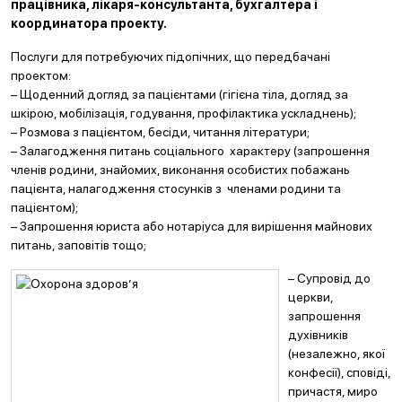
працівника, лікаря-консультанта, бухгалтера і
координатора проекту.
Послуги для потребуючих підопічних, що передбачані
проектом:
– Щоденний догляд за пацієнтами (гігієна тіла, догляд за
шкірою, мобілізація, годування, профілактика ускладнень);
– Розмова з пацієнтом, бесіди, читання літератури;
– Залагодження питань соціального характеру (запрошення
членів родини, знайомих, виконання особистих побажань
пацієнта, налагодження стосунків з членами родини та
пацієнтом);
– Запрошення юриста або нотаріуса для вирішення майнових
питань, заповітів тощо;
– Супровід до
церкви,
запрошення
духівників
(незалежно, якої
конфесії), сповіді,
причастя, миро