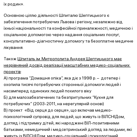
їх родин».
Основною ціллю діяльності Шпиталю Шептицького є
забезпечення потребуючих Львова і регіону, незалежно від
їхньої національності та конфесійної приналежності, медичною і
соціальною допомогою через надання соціальних послуг,
консультативно-діагностичну допомогу та безоплатне медичне
лікування.
Також
Шпиталь ім. Митрополита Андрея Шептицького має
незрівняний досвід реалізації масштабних медико-соціальних
проектів
:
А) програма “Домашня опіка”, яка діє з 1998 р. – дотепер і
охопила тисячі потребуючих сторонньої допомоги людей і
насамперед одиноких людей похилого віку
Б) для малозабезпечених та безпритульних “Кухня для
потребуючих” (2003-2011, на нерегулярній основі)
В) проект «Від серця до серця», що включав медико-
психологічний супровід для людей, що живуть із ВІЛСНІДом,
догляд і підтримку дітей, які народжені ВІЛ-позитивними
батьками, немедичний і медсетринський догляд за людьми, які
живуть із ВІЛСНІДом, медико-соціальний і психологічний