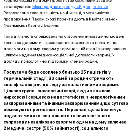
хворим людям на дому. Проект став можливим завдяки
фінансуванню
Міжнародного фонду «Відродження»
.
Розрахована така діяльність на 4 місяці, з можливістю
продовження. Також схожі проекти діють в Карітасі Івано-
Франківськ і Карітасі Волинь.
Така діяльність спрямована на створення інноваційної моделі
хоспісної допомоги – розширення хоспісної та паліативної
допомоги на дому хворим у термінальній стадії захворювання
шляхом надання медико-соціальної допомоги хворим, їх
догляду, психологічної підтримки членам родин.
Послугами буде охоплено близько 25 пацієнтів у
термінальній стадії, 80 сімей та родин отримають
кваліфікацію для догляду за паліативними хворими.
Цільова група: онкологічні хворі, люди з важкою
нирковою і серцевою недостатністю, з неврологічними
захворюваннями та іншими захворюваннями, що суттєво
обмежують прогноз життя. Персонал, що забезпечує
надання медико-соціального та психологічного
супроводу невиліковно хворим людям на дому включає
2 медичні сестри (50% зайнятості), соціального