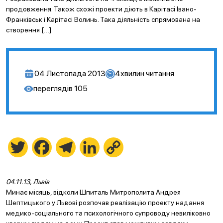
продовження. Також схожі проекти діють в Карітасі Івано-
Франківськ і Карітасі Волинь. Така діяльність спрямована на
створення […]
04 Листопада 2013
4
хвилин читання
переглядів
105
Twitter
Facebook
Telegram
LinkedIn
Copy
Link
04.11.13, Львів
Минає місяць, відколи Шпиталь Митрополита Андрея
Шептицького у Львові розпочав реалізацію проекту надання
медико-соціального та психологічного супроводу невиліковно