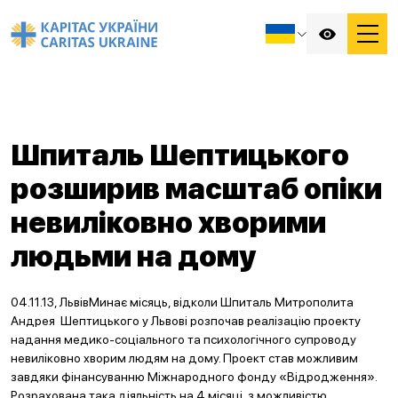
Шпиталь Шептицького
розширив масштаб опіки
невиліковно хворими
людьми на дому
04.11.13, ЛьвівМинає місяць, відколи Шпиталь Митрополита
Андрея Шептицького у Львові розпочав реалізацію проекту
надання медико-соціального та психологічного супроводу
невиліковно хворим людям на дому. Проект став можливим
завдяки фінансуванню Міжнародного фонду «Відродження».
Розрахована така діяльність на 4 місяці, з можливістю