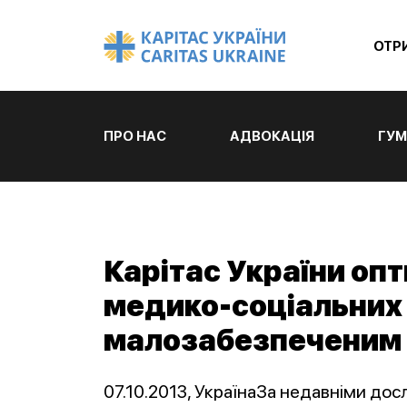
ОТР
ПРО НАС
АДВОКАЦІЯ
ГУМ
Карітас України оп
медико-соціальних
малозабезпеченим 
07.10.2013, УкраїнаЗа недавніми до