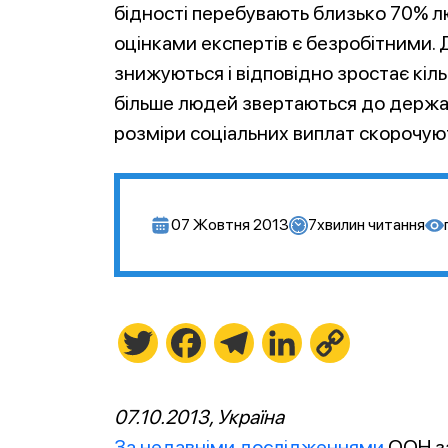
бідності перебувають близько 70% лю
оцінками експертів є безробітними.
знижуються і відповідно зростає кіл
більше людей звертаються до держави
розміри соціальних виплат скорочуют
07 Жовтня 2013
7
хвилин читання
Twitter
Facebook
Telegram
LinkedIn
Copy
Link
07.10.2013, Україна
За недавніми дослідженнями
ООН за