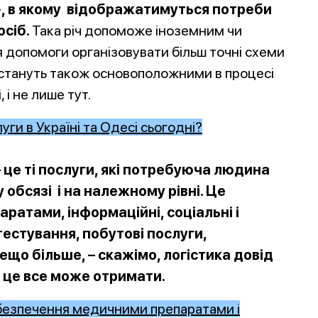
», в якому відображатимуться потреби
осіб.
Така річ допоможе іноземним чи
я допомоги організовувати більш точні схеми
і стануть також основоположними в процесі
, і не лише тут.
уги в Україні та Одесі сьогодні?
– це ті послуги, які потребуюча людина
обсязі і на належному рівні. Це
ратами, інформаційні, соціальні і
естування, побутові послуги,
дещо більше, – скажімо, логістика довід
 це все може отримати.
абезпечення медичними препаратами і