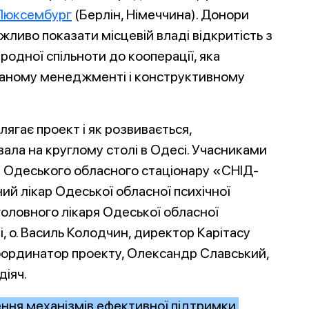
Люксембург
(Берлін, Німеччина). Донори
ливо показати місцевій владі відкритість з
родної спільноти до кооперації, яка
ваному менеджменті і конструктивному
ягає проект і як розвивається,
ала на круглому столі в Одесі. Учасниками
ач Одеського обласного стаціонару «СНІД-
ий лікар Одеської обласної психічної
 головного лікаря Одеської обласної
і, о. Василь Колодчин, директор Карітасу
оординатор проекту, Олександр Славський,
діяч.
ення механізмів ефективної підтримки