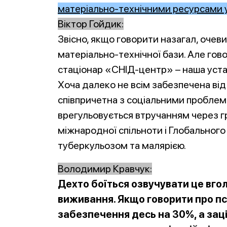
матеріально-технічними ресурсами 
Віктор Гойдик:
Звісно, якщо говорити назагал, очеви
матеріально-технічної бази. Але го
стаціонар «СНІД-центр» – наша уста
Хоча далеко не всім забезпечена ві
співпричетна з соціальними проблем
врегульовується втручанням через гро
міжнародної спільноти і Глобального
туберкульозом та малярією.
Володимир Кравчук:
Дехто боїться озвучувати це вгол
виживання. Якщо говорити про пс
забезпечення десь на 30%, а зац