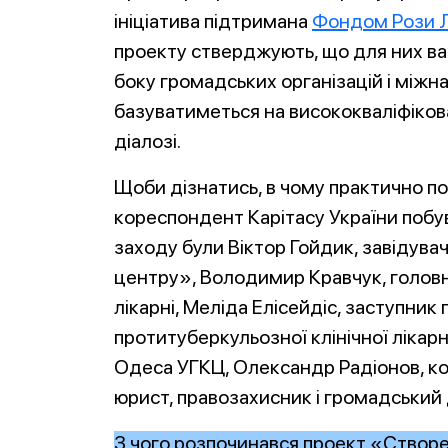
ініціатива підтримана
Фондом Рози 
проекту стверджують, що для них важ
боку громадських організацій і міжна
базуватиметься на висококваліфіко
діалозі.
Щоби дізнатись, в чому практично пол
кореспондент Карітасу України побув
заходу були Віктор Гойдик, завідув
центру», Володимир Кравчук, головн
лікарні, Меліда Елісейдіс, заступник
протитуберкульозної клінічної лікарн
Одеса УГКЦ, Олександр Радіонов, к
юрист, правозахисник і громадський 
З чого розпочинався проект «Створ