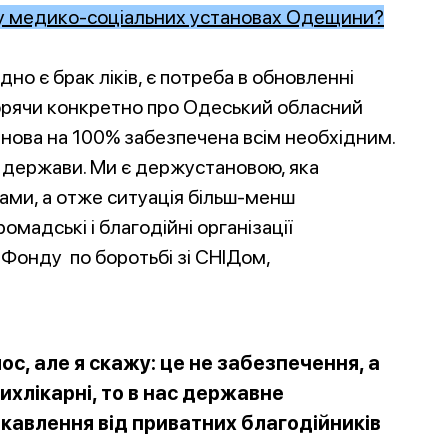
у медико-соціальних установах Одещини?
дно є брак ліків, є потреба в обновленні
ворячи конкретно про Одеський обласний
нова на 100% забезпечена всім необхідним.
д держави. Ми є держустановою, яка
ами, а отже ситуація більш-менш
мадські і благодійні організації
 Фонду по боротьбі зі СНІДом,
ос, але я скажу: це не забезпечення, а
ихлікарні, то в нас державне
ікавлення від приватних благодійників