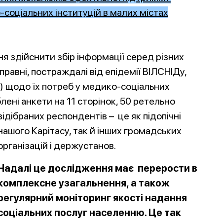
соціальних інституцій в малих містах
я здійснити збір інформації серед різних
равні, постраждалі від епідемії ВІЛСНІДу,
) щодо їх потреб у медико-соціальних
лені анкети на 11 сторін
ок, 50 ретельно
відібраних респондентів – це як підопічні
нашого Карітасу, так й інших громадських
організацій і держустанов.
Надалі це дослідження має перерости в
комплексне узагальнення, а також
регулярний моніторинг якості надання
соціальних послуг населенню. Це так