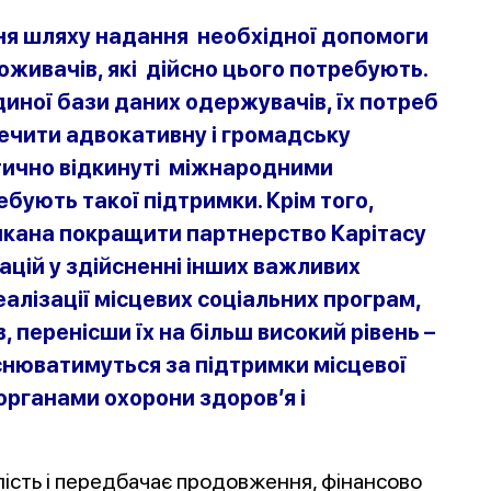
ння шляху надання необхідної допомоги
оживачів, які дійсно цього потребують.
иної бази даних одержувачів, їх потреб
ечити адвокативну і громадську
актично відкинуті міжнародними
бують такої підтримки. Крім того,
ликана покращити партнерство Карітасу
зацій у здійсненні інших важливих
еалізації місцевих соціальних програм,
, перенісши їх на більш високий рівень –
ійснюватимуться за підтримки місцевої
 органами охорони здоров’я і
лість і передбачає продовження, фінансово