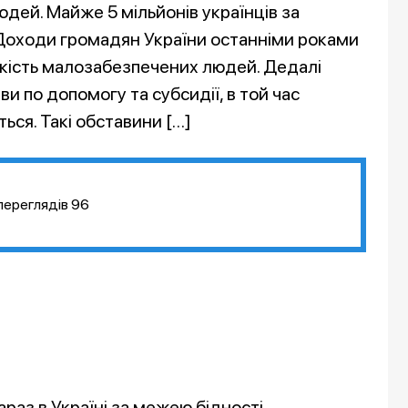
дей. Майже 5 мільйонів українців за
 Доходи громадян України останніми роками
ькість малозабезпечених людей. Дедалі
 по допомогу та субсидії, в той час
ься. Такі обставини […]
переглядів
96
раз в Україні за межею бідності