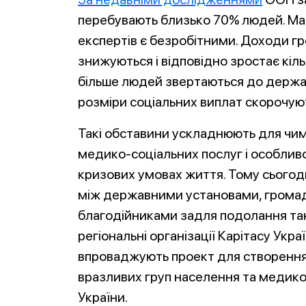
перебувають близько 70% людей. М
експертів є безробітними. Доходи г
знижуються і відповідно зростає кіл
більше людей звертаються до держави
розміри соціальних виплат скорочую
Такі обставини ускладнюють для чима
медико-соціальних послуг і особлив
кризових умовах життя. Тому сьогодні
між державними установами, громад
благодійниками задля подолання так
регіональні організації Карітасу Укр
впроваджують проект для створення
вразливих груп населення та медико-
України.