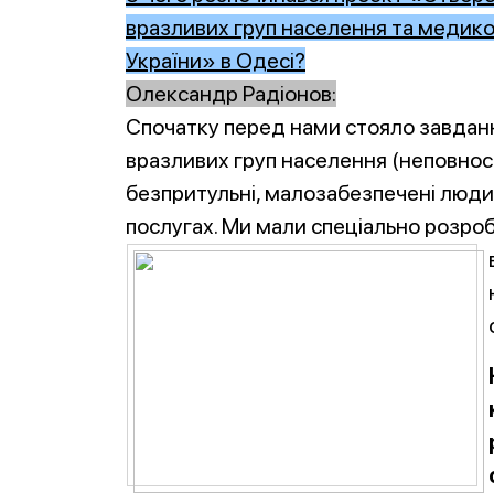
вразливих груп населення та медико-
України» в Одесі?
Олександр Радіонов:
Спочатку перед нами стояло завданн
вразливих груп населення (неповносп
безпритульні, малозабезпечені люди
послугах. Ми мали спеціально розроб