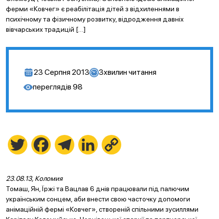
ферми «Ковчег» є реабілітація дітей з відхиленнями в
психічному та фізичному розвитку, відродження давніх
вівчарських традицій […]
23 Серпня 2013
3
хвилин читання
переглядів
98
Twitter
Facebook
Telegram
LinkedIn
Copy
Link
23.08.13, Коломия
Томаш, Ян, Їржі та Вацлав 6 днів працювали під палючим
українським сонцем, аби внести свою часточку допомоги
анімаційній фермі «Ковчег», створеній спільними зусиллями