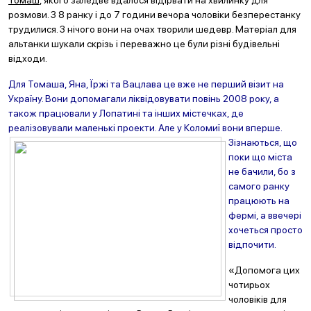
Томаш
, якого заледве вдалося відірвати на хвилинку для
розмови. З 8 ранку і до 7 години вечора чоловіки безперестанку
трудилися. З нічого вони на очах творили шедевр. Матеріал для
альтанки шукали скрізь і переважно це були різні будівельні
відходи.
Для Томаша, Яна, Їржі та Вацлава це вже не перший візит на
Україну. Вони допомагали ліквідовувати повінь 2008 року, а
також працювали у Лопатині та інших містечках, де
реалізовували маленькі проекти. Але у Коломиї вони впер
ше.
Зізнаються, що
поки що міста
не бачили, бо з
самого ранку
працюють на
фермі, а ввечері
хочеться просто
відпочити.
«Допомога цих
чотирьох
чоловіків для