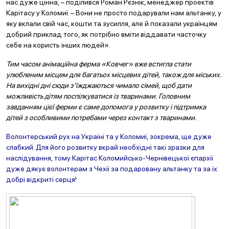
нас дуже цінна, – поділився Роман Рєзнік, менеджер проектів
Карітасу у Коломиї. – Вони не просто подарували нам альтанку, у
яку вклали свій час, кошти та зусилля, але й показали українцям
добрий приклад того, як потрібно вміти віддавати часточку
себе на користь інших людей».
Тим часом анімаційна ферма «Ковчег» вже встигла стати
улюбленим місцем для багатьох місцевих дітей, також для міських.
На вихідні дні сюди з’їжджаються чимало сімей, щоб дати
можливість дітя
м поспілкуватися із тваринами. Головним
завданням цієї ферми є саме допомога у розвитку і підтримка
дітей з особливими потребами через контакт з тваринами.
Волонтерський рух на Україні та у Коломиї, зокрема, ще дуже
слабкий. Для його розвитку вкрай необхідні такі зразки для
наслідування, тому Карітас Коломийсько-Чернівецької єпархії
дуже дякує волонтерам з Чехії за подаровану альтанку та за їх
добрі відкриті серця!