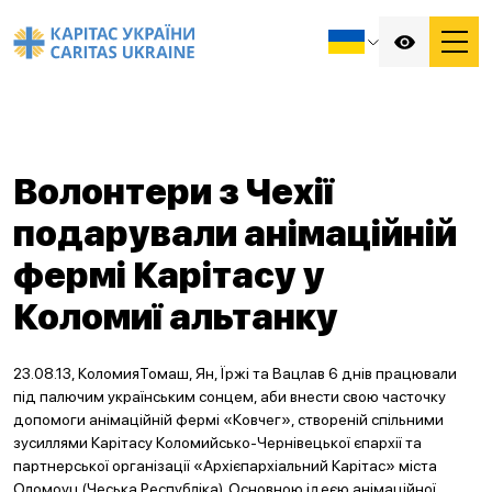
Волонтери з Чехії
подарували анімаційній
фермі Карітасу у
Коломиї альтанку
23.08.13, КоломияТомаш, Ян, Їржі та Вацлав 6 днів працювали
під палючим українським сонцем, аби внести свою часточку
допомоги анімаційній фермі «Ковчег», створеній спільними
зусиллями Карітасу Коломийсько-Чернівецької єпархії та
партнерської організації «Архієпархіальний Карітас» міста
Оломоуц (Чеська Республіка). Основною ідеєю анімаційної