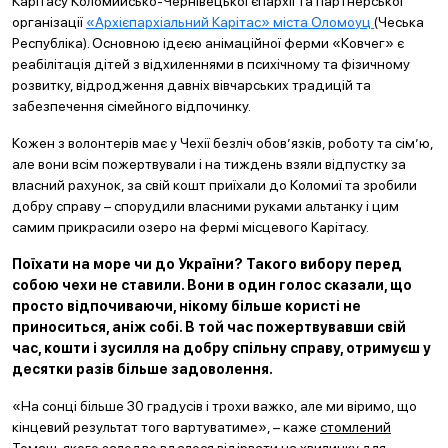
Карітасу Коломийсько-Чернівецької єпархії та партнерської
організації
«Архієпархіальний Карітас» міста Оломоуц
(Чеська
Республіка). Основною ідеєю анімаційної ферми «Ковчег» є
реабілітація дітей з відхиленнями в психічному та фізичному
розвитку, відродження давніх вівчарських традицій та
забезпечення сімейного відпочинку.
Кожен з волонтерів має у Чехії безліч обов’язків, роботу та сім’ю,
але вони всім пожертвували і на тиждень взяли відпустку за
власний рахунок, за свій кошт приїхали до Коломиї та зробили
добру справу – спорудили власними руками альтанку і цим
самим прикрасили озеро на фермі місцевого Карітасу.
Поїхати на море чи до України? Такого вибору перед
собою чехи не ставили. Вони в один голос сказали, що
просто відпочиваючи, нікому більше користі не
приноситься, аніж собі. В той час пожертвувавши свій
час, кошти і зусилля на добру спільну справу, отримуєш у
десятки разів більше задоволення.
«На сонці більше 30 градусів і трохи важко, але ми віримо, що
кінцевий результат того вартуватиме», – каже
стомлений