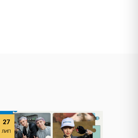
27
ЛИП