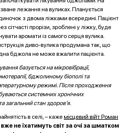
 започаткувати лікування бджолами. На
зване лежання на вуликах. Планується
иночок з двома ліжками всередині. Пацієнт
ез сітчасті прорізи, зроблені у
ліжку, буде
чувати аромати із самого серця вулика.
струкція диво-вулика продумана так, що
дна бджола не може вжалити пацієнта.
ування базується на мікровібрації,
мотерапії, бджолиному біополі та
мпературному режимі. Після проходження
буваються системних хронічних
та
загальний стан здоров’я.
йнятість в селі, – каже
місцевий війт Роман
вже не їхатимуть світ за очі за шматком