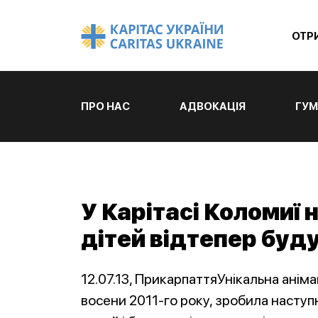
ОТР
ПРО НАС
АДВОКАЦІЯ
ГУМ
У Карітасі Коломиї 
дітей відтепер буд
12.07.13, ПрикарпаттяУнікальна анім
восени 2011-го року, зробила наступ