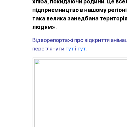
хліба, покидаючи родини. Це вселя
підприємництво в нашому регіоні 
така велика занедбана територі
людям
».
Відеорепортажі про відкриття анім
переглянути
тут
і
тут
.