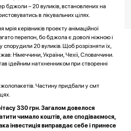
ер бджоли – 20 вуликів, встановлених на
ристовуватись в лікувальних цілях.
я мрія керівників проекту анімаційної
агато перепон, бо бджола є доволі ніжною і
спорудили 20 вуликів. Щоб розрізняти їх,
ав: Німеччини, України, Чехії, Словаччини.
став ідейним натхненником при створенні
жолопакетів. Частину придбали у смт
вцях.
тасу 330 грн. Загалом довелося
атити чимало
коштів, але сподіваємося,
ака інвестиція виправдає себе і принесе