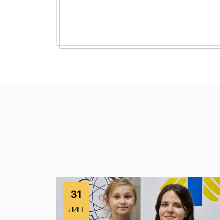
31
ЛИП