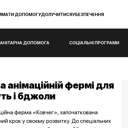
ИМАТИ ДОПОМОГУ
ДОЛУЧИТИСЯ
УБЕЗПЕЧЕННЯ
АНІТАРНА ДОПОМОГА
СОЦІАЛЬНІ ПРОГРАМИ
на анімаційній фермі для
уть і бджоли
аційна ферма «Ковчег», започаткована
ний крок у своєму розвитку. До спеціальних