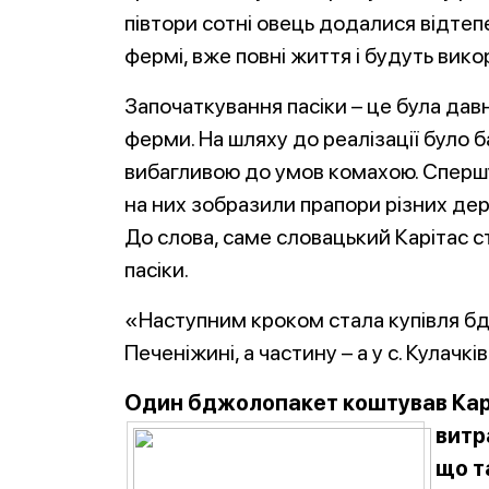
півтори сотні овець додалися відтеп
фермі, вже повні життя і будуть вико
Започаткування пасіки – це була давн
ферми. На шляху до реалізації було б
вибагливою до умов комахою. Спершу 
на них зобразили прапори різних держ
До слова, саме словацький Карітас 
пасіки.
«Наступним кроком стала купівля бд
Печеніжині, а частину – а у с. Кулачкі
Один бджолопакет коштував Карі
витр
що т