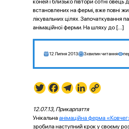
коней і близько півтори сотні овець 
встановлених на фермі, вже повні жи
лікувальних цілях. Започаткування па
анімаційної ферми. На шляху до […]
12 Липня 2013
3
хвилин читання
пе
Twitter
Facebook
Telegram
LinkedIn
Copy
Link
12.07.13, Прикарпаття
Унікальна
анімаційна ферма «Ковчег
зробила наступний крок у своєму роз