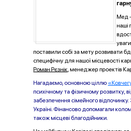
гарн
Мед –
наші 
вдост
уваги
поставили собі за мету розвивати б
специфічну для нашої місцевості кар
Роман Рєзнік
, менеджер проектів Ка
Нагадаємо, основною ціллю
«Ковчег
психічному та фізичному розвитку, в
забезпечення сімейного відпочинку.
Україні. Фінансово допомагали коло
також місцеві благодійники.