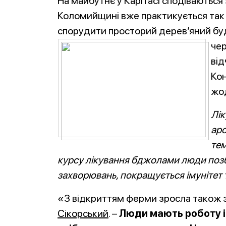
На майбутнє у Карітасі сподіваються
Коломийщині вже практикується так 
спорудити просторий дерев’яний буд
чер
від
Кон
жо
Лік
аро
те
курсу лікування бджолами люди поз
захворювань, покращується імунітет 
«З відкриттям ферми зросла також за
Сікорський
. –
Люди мають роботу і 