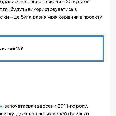
додалися відтепер бджоли – 20 вуликів,
ття і будуть використовуватись в
сіки – це була давня мрія керівників проекту
реглядів
109
»
, започаткована восени 2011-го року,
витку. До спеціальних коней і близько