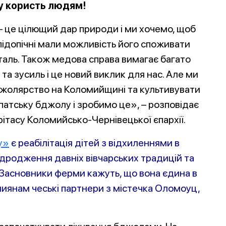
у користь людям!
 це цілющий дар природи і ми хочемо, щоб
підопічні мали можливість його споживати
аль. Також медова справа вимагає багато
 та зусиль і це новий виклик для нас. Але ми
джолярство на Коломийщині та культивувати
патську бджолу і зробимо це», – розповідає
рітасу Коломийсько-Чернівецької єпархії.
у»
є реабілітація дітей з відхиленнями в
ідродження давніх вівчарських традицій та
 Засновники ферми кажуть, що вона єдина в
миянам чеські партнери з містечка Оломоуц,