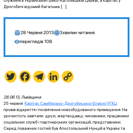
служіння в Українській Греко-Католицькій Церкві, а Карітас у
Дрогобичі відомий багатьма […]
28 Червня 2013
3
хвилин читання
переглядів
108
Twitter
Facebook
Telegram
LinkedIn
Copy
Link
28.06.13, Львівщина
25 червня
Карітас Самбірсько-Дрогобицької Єпархії УГКЦ
провів відкриття і посвячення новозбудованого приміщення. На
урочистість завітали друзі, жертводавці, чиновники, працівники
соціальних служб і партнерських організацій, представники.
Серед поважних гостей був Апостольський Нунцій в Україні та