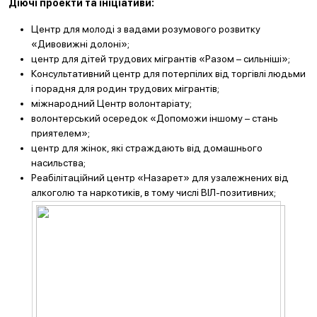
Діючі проекти та ініціативи:
Центр для молоді з вадами розумового розвитку
«Дивовижні долоні»;
центр для дітей трудових мігрантів «Разом – сильніші»;
Консультативний центр для потерпілих від торгівлі людьми
і порадня для родин трудових мігрантів;
міжнародний Центр волонтаріату;
волонтерський осередок «Допоможи іншому – стань
приятелем»;
центр для жінок, які страждають від домашнього
насильства;
Реабілітаційний центр «Назарет» для узалежнених від
алкоголю та наркотиків, в тому числі ВІЛ-позитивних;