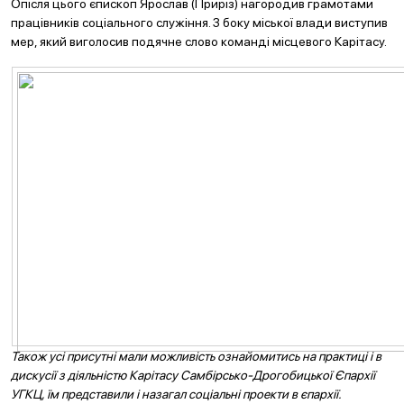
Опісля цього єпископ Ярослав (Приріз) нагородив грамотами
працівників соціального служіння. З боку міської влади виступив
мер, який виголосив подячне слово команді місцевого Карітасу.
Також усі присутні мали можливість ознайомитись на практиці і в
дискусії з діяльністю Карітасу Самбірсько-Дрогобицької Єпархії
УГКЦ, їм представили і назагал соціальні проекти в єпархії.