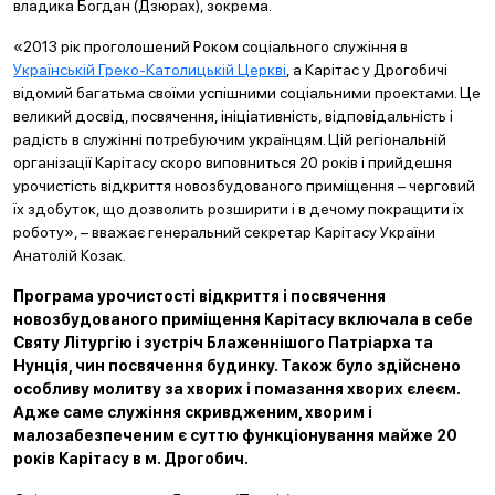
владика Богдан (Дзюрах), зокрема.
«2013 рік проголошений Роком соціального служіння в
Українській Греко-Католицькій Церкві
, а Карітас у Дрогобичі
відомий багатьма своїми успішними соціальними проектами. Це
великий досвід, посвячення, ініціативність, відповідальність і
радість в служінні потребуючим українцям. Цій регіональній
організації Карітасу скоро виповниться 20 років і прийдешня
урочистість відкриття новозбудованого приміщення – черговий
їх здобуток, що дозволить розширити і в дечому покращити їх
роботу», – вважає генеральний секретар Карітасу України
Анатолій Козак.
Програма урочистості відкриття і посвячення
новозбудованого приміщення Карітасу включала в себе
Святу Літургію і зустріч Блаженнішого Патріарха та
Нунція, чин посвячення будинку
. Також було здійснено
особливу молитву за хворих і помазання хворих єлеєм.
Адже саме служіння скривдженим, хворим і
малозабезпеченим є суттю
функціонування майже 20
років Карітасу в м. Дрогобич.