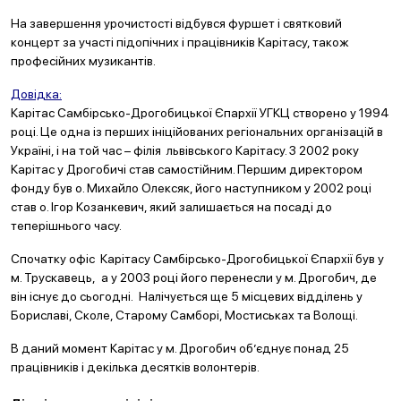
На завершення урочистості відбувся фуршет і святковий
концерт за участі підопічних і працівників Карітасу, також
професійних музикантів.
Довідка:
Карітас Самбірсько-Дрогобицької Єпархії УГКЦ створено у 1994
році. Це одна із перших ініційованих регіональних організацій в
Україні, і на той час – філія львівського Карітасу. З 2002 року
Карітас у Дрогобичі став самостійним. Першим директором
фонду був о. Михайло Олексяк, його наступником у 2002 році
став о. Ігор Козанкевич, який залишається на посаді до
теперішнього часу.
Спочатку офіс Карітасу Самбірсько-Дрогобицької Єпархії був у
м. Трускавець, а у 2003 році його перенесли у м. Дрогобич, де
він існує до сьогодні. Налічується ще 5 місцевих відділень у
Бориславі, Сколе, Старому Самборі, Мостиськах та Волощі.
В даний момент Карітас у м. Дрогобич об’єднує понад 25
працівників і декілька десятків волонтерів.