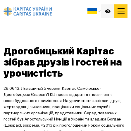
Дрогобицький Карітас
зібрав друзів і гостей на
урочистість
28.06.13, Львівщина25 червня Карітас Самбірсько-
Дрогобицької Єпархії УГКЦ провів відкриття і посвячення
новозбудованого приміщення. На урочистість завітали друзі,
жертводавці, чиновники, працівники соціальних служб і
партнерських організацій, представники. Серед поважних
гостей був Апостольський Нунцій в Україні та владика Богдан
(Дзюрах), зокрема. «2013 рік проголошений Роком соціального