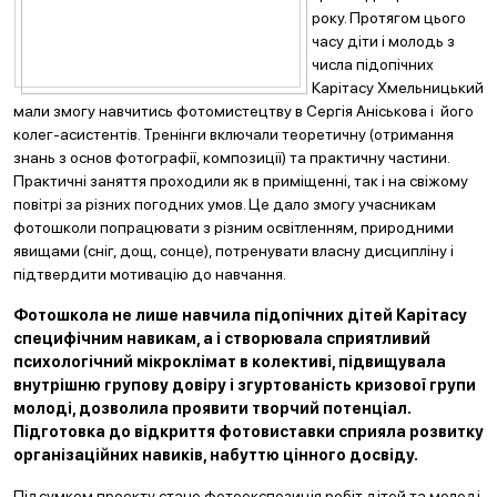
року. Протягом цього
часу діти і молодь з
числа підопічних
Карітасу Хмельницький
мали змогу навчитись фотомистецтву в Сергія Аніськова і його
колег-асистентів. Тренінги включали теоретичну (отримання
знань з основ фотографії, композиції) та практичну частини.
Практичні заняття проходили як в приміщенні, так і на свіжому
повітрі за різних погодних умов. Це дало змогу учасникам
фотошколи попрацювати з різним освітленням, природними
явищами (сніг, дощ, сонце), потренувати власну дисципліну і
підтвердити мотивацію до навчання.
Фотошкола не лише навчила підопічних дітей Карітасу
специфічним навикам, а і створювала сприятливий
психологічний мікроклімат в колективі, підвищувала
внутрішню групову довіру і згуртованість кризової групи
молоді, дозволила проявити творчий потенціал.
Підготовка до відкриття фотовиставки сприяла розвитку
організаційних навиків, набуттю цінного досвіду.
Підсумком проекту стане фотоекспозиція робіт дітей та молоді,