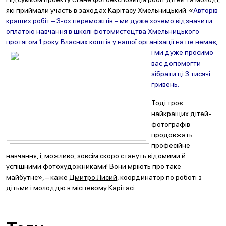
які приймали участь в заходах Карітасу Хмельницький. «
Авторів
кращих робіт – 3-ох переможців – ми дуже хочемо відзначити
оплатою навчання в школі фотомистецтва Хмельницького
протягом 1 року. Власних коштів у
нашої організації на це немає,
і ми дуже просимо
вас допомогти
зібрати ці 3 тисячі
гривень.
Тоді троє
найкращих дітей-
фотографів
продовжать
професійне
навчання, і, можливо, зовсім скоро стануть відомими й
успішними фотохудожниками! Вони мріють про таке
майбутнє», – каже
Дмитро Лисий
, координатор по роботі з
дітьми і молоддю в місцевому Карітасі.