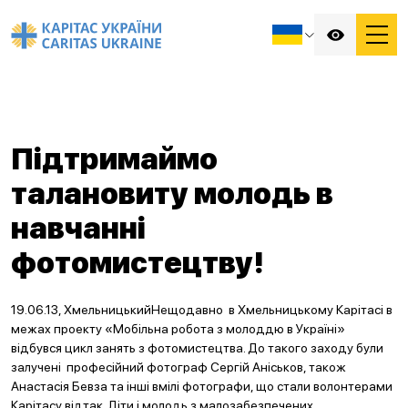
Підтримаймо
талановиту молодь в
навчанні
фотомистецтву!
19.06.13, ХмельницькийНещодавно в Хмельницькому Карітасі в
межах проекту «Мобільна робота з молоддю в Україні»
відбувся цикл занять з фотомистецтва. До такого заходу були
залучені професійний фотограф Сергій Аніськов, також
Анастасія Бевза та інші вмілі фотографи, що стали волонтерами
Карітасу відтак. Діти і молодь з малозабезпечених,