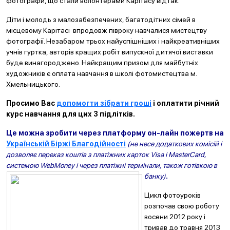
фотографи, що стали волонтерами Карітасу відтак.
Діти і молодь з малозабезпечених, багатодітних сімей в
місцевому Карітасі впродовж півроку навчалися мистецтву
фотографії. Незабаром трьох найуспішніших і найкреативніших
учнів гуртка, авторів кращих робіт випускної дитячої виставки
буде винагороджено. Найкращим призом для майбутніх
художників є оплата навчання в школі фотомистецтва м.
Хмельницького.
Просимо Вас
допомогти зібрати гроші
і оплатити річний
курс навчання для цих 3 підлітків.
Це можна зробити через платформу он-лайн пожертв на
Українській Біржі Благодійності
(не несе додаткових комісій і
дозволяє переказ коштів з платіжних карток Visa і MasterCard,
системою WebMoney і через платіжні термінали, також го
тівкою в
банку)
.
Цикл фотоуроків
розпочав свою роботу
восени 2012 року і
тривав до травня 2013