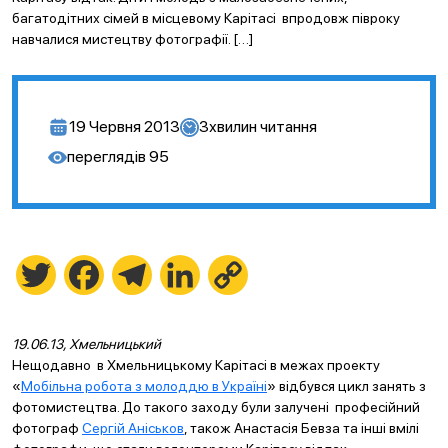
багатодітних сімей в місцевому Карітасі впродовж півроку
навчалися мистецтву фотографії. […]
19 Червня 2013
3
хвилин читання
переглядів
95
Twitter
Facebook
Telegram
LinkedIn
Copy
Link
19.06.13, Хмельницький
Нещодавно в Хмельницькому Карітасі в межах проекту
«
Мобільна робота з молоддю в Україні
» відбувся цикл занять з
фотомистецтва. До такого заходу були залучені професійний
фотограф
Сергій Аніськов
, також Анастасія Бевза та інші вмілі