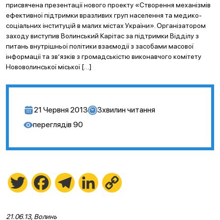
присвячена презентації нового проекту «Створення механізмів
ефективної підтримки вразливих груп населення та медико-
соціальних інституцій в малих містах України». Організатором
заходу виступив Волинський Карітас за підтримки Відділу з
питань внутрішньої політики взаємодії з засобами масової
інформації та зв’язків з громадськістю виконавчого комітету
Нововолинської міської […]
21 Червня 2013
3
хвилин читання
переглядів
90
Twitter
Facebook
Telegram
LinkedIn
Copy
Link
21.06.13, Волинь