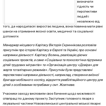
визначати
гідність чи
перспективи
людей і
незалежно від
того, де народилася і виростає людина, вона повинна мати рівні
шанси на отримання якісної освіти, медичної та соціальної
допомоги.
Менеджер місцевого Карітасу Вікторія Скриннікова розповіла
присутнім про історію Карітасу в Європі та Україні, про основні
напрямки діяльності Карітасу Волинь, реалізацію діючих
соціальних проектів, а саме «Соціальна та психологічна підтримка
дітей трудових мігрантів» та «Організація центру «Довіра» для
жертв тоталітарних режимів». Присутнім були представлені
перспективні напрямки діяльності, наприклад, створення виїзної
бригади мобільного хоспісу, відкриття реабілітаційного центру для
дітей з особливими потребами у смт. Жовтневе.
Учасники заходу висловили своє бачення щодо можливості
співпраці по даному проекту. Заступник головного лікаря з
лікувальної частини Нововолинської центральної міської лікарні