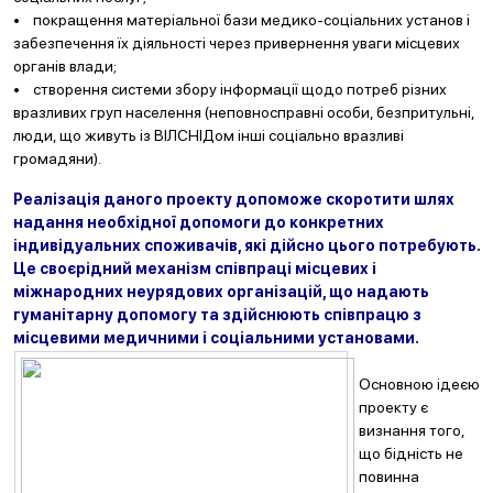
• покращення матеріальної бази медико-соціальних установ і
забезпечення їх діяльності через привернення уваги місцевих
органів влади;
• створення системи збору інформації щодо потреб різних
вразливих груп населення (неповносправні особи, безпритульні,
люди, що живуть із ВІЛСНІДом інші соціально вразливі
громадяни).
Реалізація даного проекту допоможе скоротити шлях
надання необхідної допомоги до конкретних
індивідуальних споживачів, які дійсно цього потребують.
Це своєрідний механізм співпраці міс
цевих і
міжнародних неурядових організацій, що надають
гуманітарну допомогу та здійснюють
співпрацю з
місцевими медичним
и і соціальними установами.
Основною ідеєю
проекту є
визнання того,
що бідність не
повинна