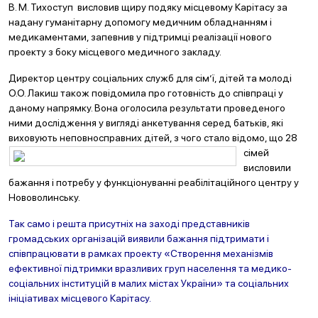
В. М. Тихоступ висловив щиру подяку місцевому Карітасу за
надану гуманітарну допомогу медичним обладнанням і
медикаментами, запевнив у підтримці реалізації нового
проекту з боку місцевого медичного закладу.
Директор центру соціальних служб для сім’ї, дітей та молоді
О.О. Лакиш також повідомила про готовність до співпраці у
даному напрямку. Вона оголосила результати проведеного
ними дослідження у вигляді анкетування серед батьків, які
виховують неповносправних дітей, з чого стало відомо, що 28
сімей
висловили
бажання і потребу у функціонуванні реабілітаційного центру у
Нововолинську.
Так само і решта присутніх на заході представників
громадських організацій виявили бажання підтримати і
співпрацювати в рамках проекту «Створення механізмів
ефективної підтримки вразливих груп населення та медико-
соціальних інституцій в малих містах України» та соціальних
ініціативах місцевого Карітасу.