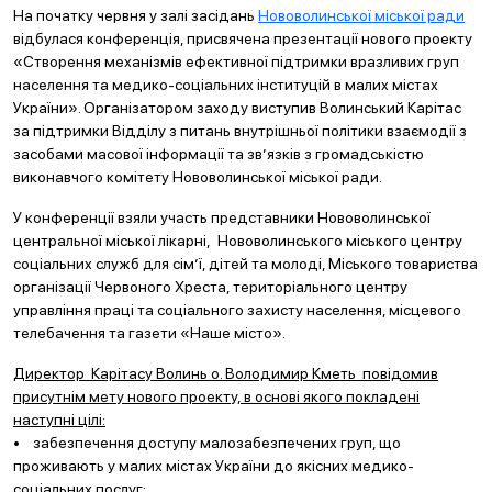
На початку червня у залі засідань
Нововолинської міської ради
відбулася конференція, присвячена презентації нового проекту
«Створення механізмів ефективної підтримки вразливих груп
населення та медико-соціальних інституцій в малих містах
України». Організатором заходу виступив Волинський Карітас
за підтримки Відділу з питань внутрішньої політики взаємодії з
засобами масової інформації та зв’язків з громадськістю
виконавчого комітету Нововолинської міської ради.
У конференції взяли участь представники Нововолинської
центральної міської лікарні, Нововолинського міського центру
соціальних служб для сім’ї, дітей та молоді, Міського товариства
організації Червоного Хреста, територіального центру
управління праці та соціального захисту населення, місцевого
телебачення та газети «Наше місто».
Директор Карітасу Волинь о. Володимир Кметь повідомив
присутнім мету нового проекту, в основі якого покладені
наступні цілі:
• забезпечення доступу малозабезпечених груп, що
проживають у малих містах України до якісних медико-
соціальних послуг;