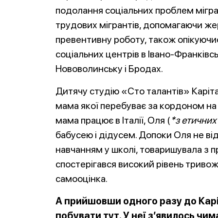
подолання соціальних проблем міграц
трудових мігрантів, допомагаючи же
превентивну роботу, також опікуючис
соціальних центрів в Івано-Франківсь
Нововолинську і Бродах.
Дитячу студію «Сто талантів» Карітас
мама якої перебуває за кордоном на з
мама працює в Італії, Оля (
*з етичних 
бабусею і дідусем. Допоки Оля не ві
навчанням у школі, товаришувала з п
спостерігався високий рівень тривожн
самооцінка.
А прийшовши одного разу до Карі
побувати тут. У неї з’явилось чи