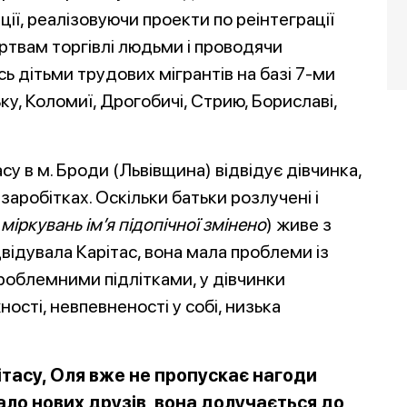
ії, реалізовуючи проекти по реінтеграції
ртвам торгівлі людьми і проводячи
ь дітьми трудових мігрантів на базі 7-ми
ку, Коломиї, Дрогобичі, Стрию, Бориславі,
у в м. Броди (Львівщина) відвідує дівчинка,
аробітках. Оскільки батьки розлучені і
міркувань ім’я підопічної змінено
) живе з
двідувала Карітас, вона мала проблеми із
роблемними підлітками, у дівчинки
ості, невпевненості у собі, низька
тасу, Оля вже не пропускає нагоди
мало нових друзів, вона долучається до