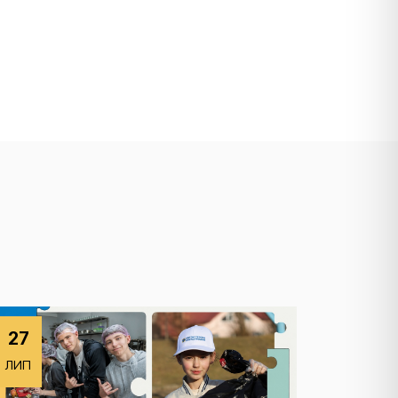
27
ЛИП