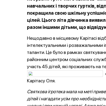
навчальних і творчих гуртків, від
покращила свою шкільну успішніс
цілей. Цього літа дівчинка виявил
разом іншими дітьми, що відвіду
Нещодавно в місцевому Карітасі відб
інтелектуальними і розважальними і
таланти. Це було в рамках святкуванн
районним центром соціальних служб дл
участь 45 дітей, які проживають на т
Карітасу Оля.
Святкова ігротека мала на меті прив
дітей і нагадати усім про необхідність
щодня і при кожній нагоді. Адже всі