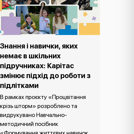
Знання і навички, яких
немає в шкільних
підручниках: Карітас
змінює підхід до роботи з
підлітками
В рамках проєкту «Процвітання
крізь шторм» розроблено та
видрукувано Навчально-
методичний посібник
«Формування життєвих навичок