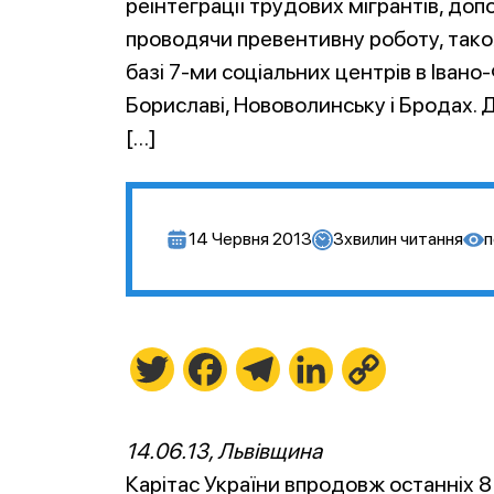
реінтеграції трудових мігрантів, до
проводячи превентивну роботу, тако
базі 7-ми соціальних центрів в Івано
Бориславі, Нововолинську і Бродах. Д
[…]
14 Червня 2013
3
хвилин читання
п
Twitter
Facebook
Telegram
LinkedIn
Copy
Link
14.06.13, Львівщина
Карітас України впродовж останніх 8