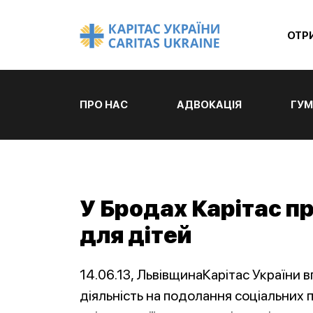
ОТР
ПРО НАС
АДВОКАЦІЯ
ГУМ
У Бродах Карітас пр
для дітей
14.06.13, ЛьвівщинаКарітас України 
діяльність на подолання соціальних 