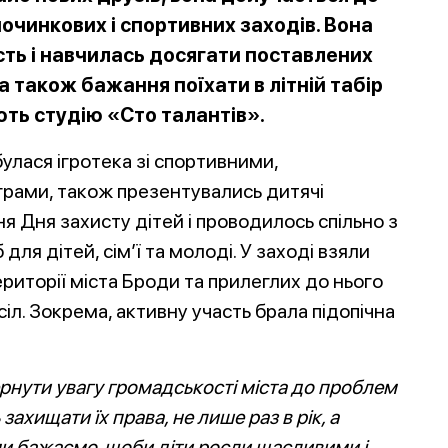
починкових і спортивних заходів. Вона
ть і навчилась досягати поставлених
а також бажання поїхати в літній табір
ють студію «Сто талантів».
улася ігротека зі спортивними,
грами, також презентувались дитячі
я Дня захисту дітей і проводилось спільно з
я дітей, сім’ї та молоді. У заході взяли
ериторії міста Броди та прилеглих до нього
сіл. Зокрема,
активну участь брала підопічна
ернути увагу громадськості міста до проблем
 захищати їх права, не лише раз в рік, а
 ми бажаємо, щоби діти росли щасливими і