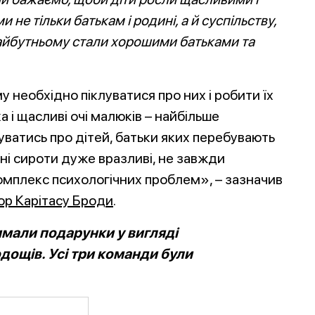
 не тільки батькам і родині, а й суспільству,
айбутньому стали хорошими батьками та
му необхідно піклуватися про них і робити їх
і щасливі очі малюків – найбільше
клуватись про дітей, батьки яких перебувають
ьні сироти дуже вразливі, не завжди
комплекс психологічних проблем», – зазначив
ор Карітасу Броди
.
имали подарунки у вигляді
дощів. Усі три команди були