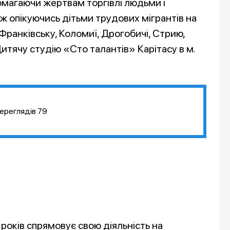
помагаючи жертвам торгівлі людьми і
ж опікуючись дітьми трудових мігрантів на
-Франківську, Коломиї, Дрогобичі, Стрию,
итячу студію «Сто талантів» Карітасу в м.
ереглядів
79
 років спрямовує свою діяльність на