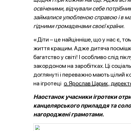
освіченими, відчували себе потрібними
займалися улюбленою справою і в м
гідними громадянами своєї країни.
«Діти – це найцінніше, що у нас є, то
життя кращим. Адже дитяча посмішка 
багатство у світі! І особливо слід пі
закордоном на заробітках. Ці соціал
доглянуті і переважно мають цілий 
на ігротеці
о. Ярослав Царик, директ
Наостанок учасники ігротеки отр
канцелярського приладдя та соло
нагороджені грамотами.