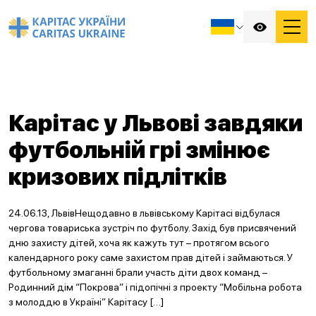
Карітас у Львові завдяки
футбольній грі змінює
кризових підлітків
24.06.13, ЛьвівНещодавно в львівському Карітасі відбулася
чергова товариська зустріч по футболу. Захід був присвячений
дню захисту дітей, хоча як кажуть тут – протягом всього
календарного року саме захистом прав дітей і займаються. У
футбольному змаганні брали участь діти двох команд –
Родинний дім “Покрова” і підопічні з проекту “Мобільна робота
з молоддю в Україні” Карітасу […]