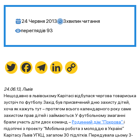
24 Червня 2013
3
хвилин читання
переглядів
93
Twitter
Facebook
Telegram
LinkedIn
Copy
Link
24.06.13, Львів
Нещодавно в львівському Карітасі відбулася чергова товариська
зустріч по футболу. Захід був присвячений дню захисту дітей,
хоча як кажуть тут – протягом всього календарного року саме
захистом прав дітей і займаються. У футбольному змаганні
брали участь діти двох команд –
Родинний дім “Покрова”
і
підопічні з проекту “Мобільна робота з молоддю в Україні”
Карітасу Львів УГКЦ, загалом 30 підлітків. Передувала цьому 3-