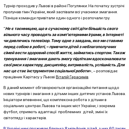
Турнір проходив у Львові в районі Погулянки. На початку зустрічі
пролунав гімн України, який заспівали всі учасники змагання.
Пізніше команди привітали один одного і розпочали гру.
“
Не є таємницею, що в сучасному світі діти більшість свого
вільного часу проводять за комп’ютерними іграми, в Інтернеті
чи дивлячись телевізор. Тому одне з завдань, яке ми ставимо
перед собою в роботі, – привчити дітей з неблагополучних
сімей вести здоровий спосіб життя, займатись спортом. Також
тренування і змагання дають змогу підліткам вдосконалювати
свої риси характеру, дисципліну, витривалість, успішність. Для
нас це стає інструментом соціальної роботи
», – розповідає
працівник Карітасу у Львові
Віталій Герасимів
.
В даний момент обговорюються організаційні питання щодо
нових турнірів і змагання з дітьми інших дитячих установ Львова.
Ініціатори впевненні, що комплексна робота з дітьми в
соціальних центрах Львова та інших міст України, і зокрема
футбол, сприяють адаптації проблемних дітей, зміні їх
світогляду і характерів.
В Україні нині проживає близько 8 мільйонів дітей, з них 60 тисяч