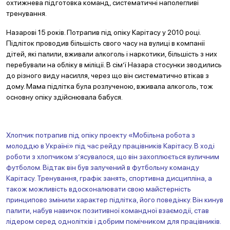
охтижнева підготовка команд, систематичні наполегливі
тренування.
Назарові 15 років. Потрапив під опіку Карітасу у 2010 році.
Підліток проводив більшість свого часу на вулиці в компанії
дітей, які палили, вживали алкоголь і наркотики, більшість з них
перебували на обліку в міліції. В сім’ї Назара стосунки зводились
до різного виду насилля, через що він систематично втікав з
дому. Мама підлітка була розлученою, вживала алкоголь, тож
основну опіку здійснювала бабуся.
Хлопчик потрапив під опіку проекту «Мобільна робота з
молоддю в Україні» під час рейду працівників Карітасу. В ході
роботи з хлопчиком з’ясувалося, що він захоплюється вуличним
футболом. Відтак він був залучений в футбольну команду
Карітасу.
Тренування, графік занять, спортивна дисципліна, а
також можливість вдосконалювати свою майстерність
принципово змінили характер підлітка, його поведінку. Він кинув
палити, набув навичок позитивної командної взаємодії, став
лідером серед однолітків і добрим помічником для працівників.