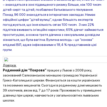
– знаходяться в зоні підвищеного ризику. Більше, ніж 100 тисяч
дітей-сиріт та дітей, позбавлені батьківського піклування.
Понад 96 000 знаходяться в інтернатних закладах. Немає
офіційної цифри “дітей вулиці”, однак більшість експертів
погоджується, що їхня кількість сягає 100 тисяч. З них 22%
підлітків вживають ін’єкційні наркотики, 65% дівчат займаються
проституцією, а кожна третя дівчина з сексуальним досвідом
зізнається, що була вагітна. Вулична молодь – це “основа”
епідемії ВІЛ, адже інфікованими є 18,4 % представників цієї
групи.
Довідка:
Родинний дім “Покрова”
працює у Львові з 2008 року,
заснований Салезіанською монашою громадою Української
Греко-Католицької церкви. Фінансується за кошти українських
та іноземних меценатів. Сьогодні в родинному домі мешкають
39 хлопчиків, віком від 7 до 17 років. Проживають у приміщенні
дзвіниці при церкві, навчаються у загальноосвітніх львівських
школах.