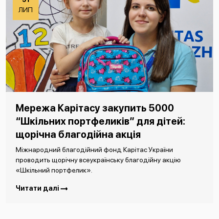
ЛИП
Мережа Карітасу закупить 5000
“Шкільних портфеликів” для дітей:
щорічна благодійна акція
Міжнародний благодійний фонд Карітас України
проводить щорічну всеукраїнську благодійну акцію
«Шкільний портфелик».
Читати далі