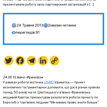
презентували роботу своїх партнерських організацій з […]
24 Травня 2013
2
хвилин читання
переглядів
91
Twitter
Facebook
Telegram
LinkedIn
Copy
Link
24.05.13, Івано-Франківськ
У рамках роботи містечка
USAID
(примітка — проект
економічної та гуманітарної допомоги, що діє в різних країнах
понад 50 років) на пл. Шептицького в Івано-Франківську
місцевий Карітас презентував результати роботи проекту по
боротьбі з торгівлею людьми “Ми маємо право знати більше”.