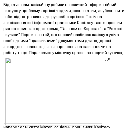
Відвідувачам павільйону робили невеличкий інформаційний
екскурс у проблему торгівлі людьми, розповідали, як убезпечити
себе від потрапляння до рук работоргівців. Потім на
закріплення цієї інформації працівники Карітасу також провели
ряд вікторин та ігор, зокрема, “Галопом по Європах” та “Рожеві
окуляри”. Перемагав той, хто перший назбирав валізку з усіма
необхідними “правильними” документами для подорожі
закордон — паспорт, віза, запрошення на навчання чи на
роботу тощо. Паралельно у містечку пр
ацював творчий куточок,
де
напередодні свята Матері соціальні працівники Карітасу