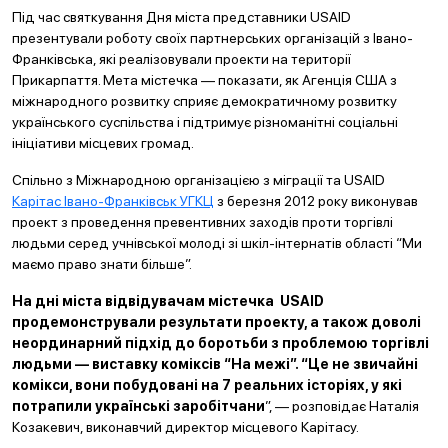
Під час святкування Дня міста представники USAID
презентували роботу своїх партнерських організацій з Івано-
Франківська, які реалізовували проекти на території
Прикарпаття. Мета містечка — показати, як Агенція США з
міжнародного розвитку сприяє демократичному розвитку
українського суспільства і підтримує різноманітні соціальні
ініціативи місцевих громад.
Спільно з Міжнародною організацією з міграції та USAID
Карітас Івано-Франківськ УГКЦ
з березня 2012 року виконував
проект з проведення превентивних заходів проти торгівлі
людьми серед учнівської молоді зі шкіл-інтернатів області “Ми
маємо право знати більше”.
На дні міста відвідувачам містечка USAID
продемонстрували результати проекту, а також доволі
неординарний підхід до боротьби з проблемою торгівлі
людьми — виставку коміксів “На межі”. “Це не звичайні
комікси, вони побудовані на 7 реальних історіях, у які
потрапили українські заробітчани
”, — розповідає Наталія
Козакевич, виконавчий директор місцевого Карітасу.