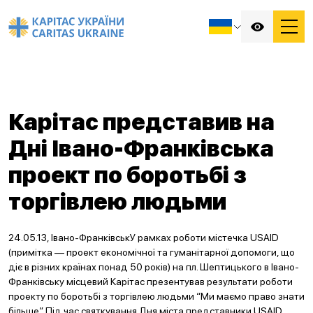
Карітас представив на
Дні Івано-Франківська
проект по боротьбі з
торгівлею людьми
24.05.13, Івано-ФранківськУ рамках роботи містечка USAID
(примітка — проект економічної та гуманітарної допомоги, що
діє в різних країнах понад 50 років) на пл. Шептицького в Івано-
Франківську місцевий Карітас презентував результати роботи
проекту по боротьбі з торгівлею людьми “Ми маємо право знати
більше”. Під час святкування Дня міста представники USAID