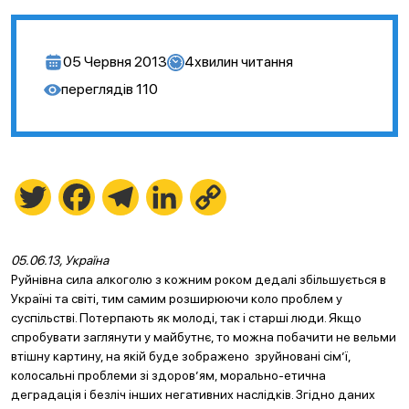
05 Червня 2013
4
хвилин читання
переглядів
110
Twitter
Facebook
Telegram
LinkedIn
Copy
Link
05.06.13, Україна
Руйнівна сила алкоголю з кожним роком дедалі збільшується в
Україні та світі, тим самим розширюючи коло проблем у
суспільстві. Потерпають як молоді, так і старші люди. Якщо
спробувати заглянути у майбутнє, то можна побачити не вельми
втішну картину, на якій буде зображено зруйновані сім’ї,
колосальні проблеми зі здоров’ям, морально-етична
деградація і безліч інших негативних наслідків. Згідно даних