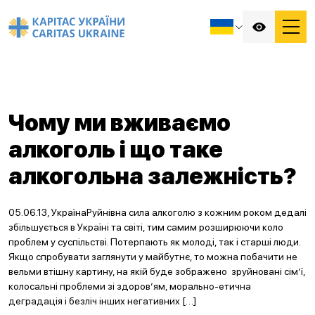
Чому ми вживаємо
алкоголь і що таке
алкогольна залежність?
05.06.13, УкраїнаРуйнівна сила алкоголю з кожним роком дедалі
збільшується в Україні та світі, тим самим розширюючи коло
проблем у суспільстві. Потерпають як молоді, так і старші люди.
Якщо спробувати заглянути у майбутнє, то можна побачити не
вельми втішну картину, на якій буде зображено зруйновані сім’ї,
колосальні проблеми зі здоров’ям, морально-етична
деградація і безліч інших негативних […]