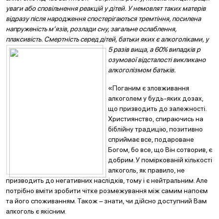
уваги або сповільнення реакцій у дітей. У немовлят таких матерів
відразу після народжен
ня спостерігаються т
ремтіння, посилена
напруженість м’язів, розлади сну,
загал
ьне ослаблення,
плаксивість. Смертність серед дітей, батьки яких є алкоголіками, у
5 разів вища, а 60% випадків р
озумової відсталості викликано
алкоголізмом батьків.
«Поганим є зловживання
алкоголем у будь-яких дозах,
що призводить до залежності.
Християнство, спираючись на
біблійну традицію, позитивно
сприймає все, подароване
Богом, бо все, що Він сотворив, є
добрим. У поміркованій кількості
алкоголь, як правило, не
призводить до негативних наслідків, тому і є нейтральним. Але
потрібно вміти зробити чітке розмежування між самим напоєм
та його споживанням. Також – знати, чи дійсно доступний Вам
алкоголь є якісним.