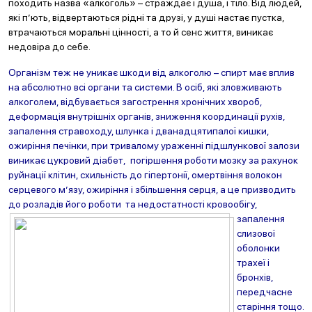
походить назва «алкоголь» – страждає і душа, і тіло. Від людей,
які п’ють, відвертаються рідні та друзі, у душі настає пустка,
втрачаються моральні цінності, а то й сенс життя, виникає
недовіра до себе.
Організм теж не уникає шкоди від алкоголю – спирт має вплив
на абсолютно всі органи та системи. В осіб, які зловживають
алкоголем, відбувається загострення хронічних хвороб,
деформація внутрішніх органів, зниження координації рухів,
запалення стравоходу, шлунка і дванадцятипалої кишки,
ожиріння печінки, при тривалому ураженні підшлункової залози
виникає цукровий діабет, погіршення роботи мозку за рахунок
руйнації клітин, схильність до гіпертонії, омертвіння волокон
серцевого м’язу, ожиріння і збільшення серця, а це призводить
до розладів його
роботи та
недостатності кровообігу,
запалення
слизової
оболонки
трахеї і
бронхів,
передчасне
старіння тощо.