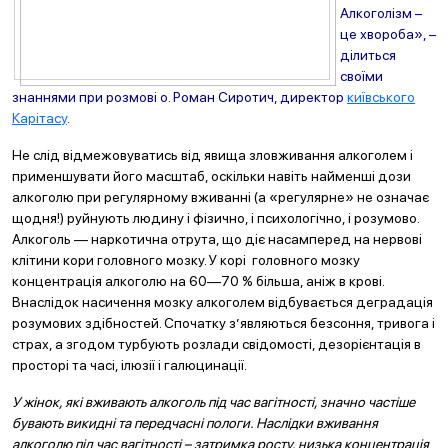
Алкоголізм –
це хвороба», –
ділиться
своїми
знаннями при розмові о. Роман Сиротич, директор
київського
Карітасу
.
Не слід відмежовуватись від явища зловживання алкоголем і
применшувати його масштаб, оскільки навіть найменші дози
алкоголю при регулярному вживанні (а «регулярне» не означає
щодня!) руйнують людину і фізично, і психологічно, і розумово.
Алкоголь — наркотична отрута, що діє насамперед на нервові
клітини кори головного мозку. У корі головного мозку
концентрація алкоголю на 60—70 % більша, аніж в крові.
Внаслідок насичення мозку алкоголем відбувається деградація
розумових здібностей. Спочатку з’являються безсоння, тривога і
страх, а згодом турбують розлади свідомості, дезорієнтація в
просторі та часі, ілюзії і галюцинації.
У жінок, які вживають алкоголь під час вагітності, значно частіше
бувають викидні та передчасні пологи. Наслідки вживання
алкоголю під час вагітності – затримка росту, низька концентрація