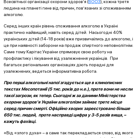
Всесвітньої організації охорони здоров’я (
ВООЗ
), кожна третя
людина на планеті гине від причин, пов’язаних зі споживанням
алкоголю.
Серед інших країн рівень споживання алкоголю в Україні
практично найвищий, навіть серед дітей. Насьогодні 40%
українських дітей (14-18 років) вже призвичаїлись до алкоголю, і
це при наявності заборони на продаж спиртного неповнолітнім.
Саме тому Карітас України спрямовує свою роботу на
профілактику і лікування від узалежнення українців. При
багатьох регіональних організаціях діють порадні для
узалежнених, ведеться інформативна робота.
Про перші алкогольні напої згадується ще в клинописних
текстах Месопотамії (5 тис. років до н.е.), проте вони не несли
такої загрози, як тепер. Сьогодні ж за даними Міністерства
охорони здоров’я України алкоголізм займ
ає третє місце
серед причин смерті. Офіційно хворих зареєстровано більше
650 тис. людей, проте насправді цифра у 3-5 разів вища, –
кажуть фахівці.
«Від «злого духа» – а саме так перекладається слово, від якого