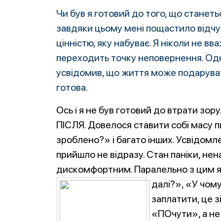
Чи був я готовий до того, що станеть
завдяки цьому мені пощастило відчут
цінністю, яку набуває. Я ніколи не в
переходить точку неповернення. Одна
усвідомив, що життя може подаруват
готова.
Ось і я не був готовий до втрати зору
ПІСЛЯ. Довелося ставити собі масу 
зроблено?» і багато інших. Усвідомл
прийшло не відразу. Стан паніки, не
дискомфортним. Паралельно з цим я п
далі?
», «У чому
заплатити, це 
«ПОчути», а не