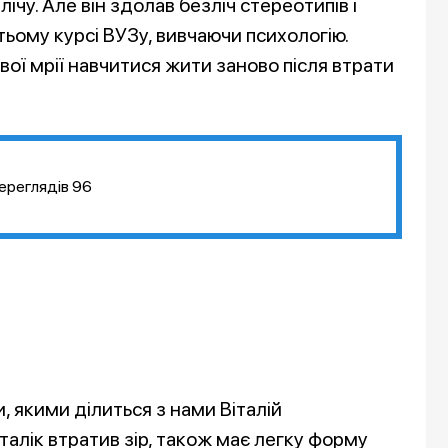
чу. Але він здолав безліч стереотипів і
тьому курсі ВУЗу, вивчаючи психологію.
вої мрії навчитися жити заново після втрати
ереглядів
96
якими ділиться з нами Віталій
талік втратив зір, також має легку форму