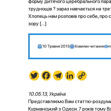
форму дитячого церебрального паралі
труднощів ? зараз навчається на тре
Хлопець нам розповів про себе, про с
зору […]
10 Травня 2013
4
хвилин читання
п
Twitter
Facebook
Telegram
LinkedIn
Copy
Link
10.05.13, Україна
Представляємо Вам статтю-роздуми, 
Курманський з Одеси. 7 років тому Ві