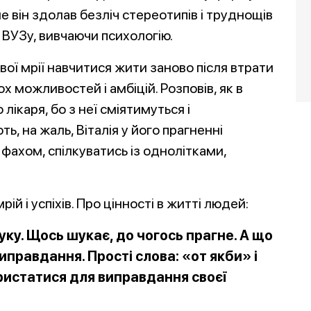
ле він здолав безліч стереотипів і труднощів
 ВУЗу, вивчаючи психологію.
вої мрії навчитися жити заново після втрати
ох можливостей і амбіцій. Розповів, як в
 лікаря, бо з неї сміятимуться і
ь, на жаль, Віталія у його прагненні
 фахом, спілкуватись із однолітками,
ій і успіхів. Про цінності в житті людей:
у. Щось шукає, до чогось прагне. А що
иправдання. Прості слова: «от якби» і
ристатися для виправдання своєї