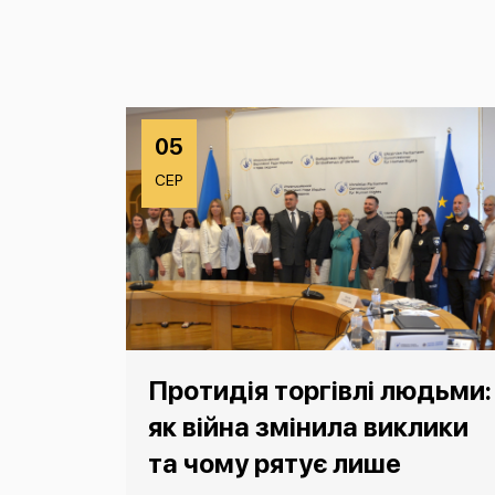
05
СЕР
Протидія торгівлі людьми:
як війна змінила виклики
та чому рятує лише