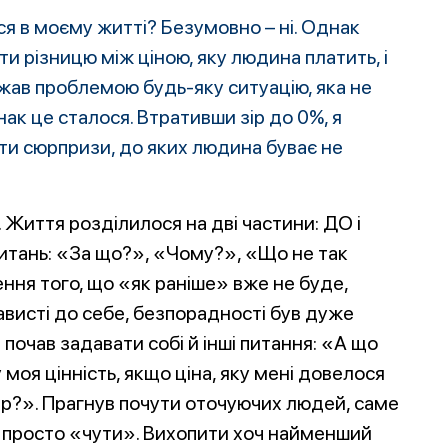
ся в моєму житті? Безумовно – ні. Однак
и різницю між ціною, яку людина платить, і
важав проблемою будь-яку ситуацію, яка не
к це сталося. Втративши зір до 0%, я
и сюрпризи, до яких людина буває не
. Життя розділилося на дві частини: ДО і
питань: «За що?», «Чому?», «Що не так
ення того, що «як раніше» вже не буде,
нависті до себе, безпорадності був дуже
очав задавати собі й інші питання: «А що
 моя цінність, якщо ціна, яку мені довелося
зір?». Прагнув почути оточуючих людей, саме
 просто «чути». Вихопити хоч найменший