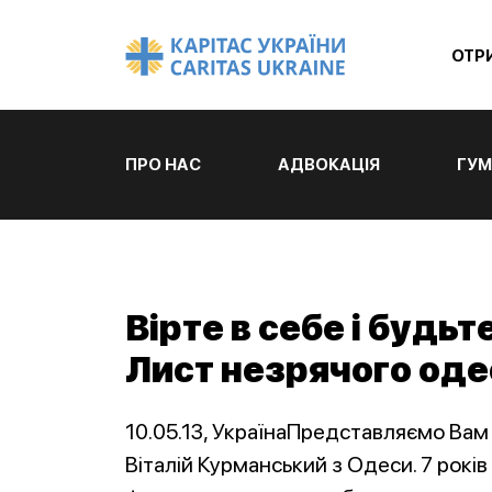
ОТР
ПРО НАС
АДВОКАЦІЯ
ГУМ
Вірте в себе і будь
Лист незрячого оде
10.05.13, УкраїнаПредставляємо Вам
Віталій Курманський з Одеси. 7 років 