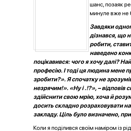
шанс, позаяк р
минуле вже не 
Завдяки одном
дізнався, що 
робити, ставити
наведено конк
поцікавився: чого я хочу далі? Н
професію. І тоді ця людина мене п
зробити?». Я спочатку не зрозумів
незрячим!». «Ну і .!?», – відповів
с
здійснити свою мрію, хоча й розум
досить складно розраховувати на
закладу. Ціль було визначено, при
Коли я поділився своїм наміром із рі