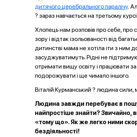
дитячого церебрального паралічу
. А
? зараз навчається на третьому курсі
Хлопець нам розповів про себе, про с
зору і відтак ізольованості від багать
дитинстві мама не хотіла іти з ним до
засуджуватимуть. Рідні не підтримуют
отримати вищу освіту і працювати за
подорожувати і ще чимало іншого.
Віталій Курманський ? людина сили, мр
Людина завжди перебуває в пошук
найпростіше знайти? Зви
чайно, в
«тому що». Як же легко ними ско
бездіяльності!