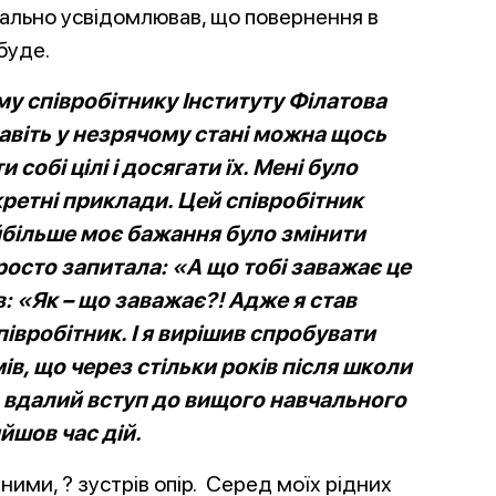
еально усвідомлював, що повернення в
буде.
у співробітнику Інституту Філатова
навіть у незрячому стані можна щось
 собі цілі і досягати їх. Мені було
ретні приклади. Цей
співробітник
айбільше моє бажання було змінити
росто запитала: «А що тобі заважає це
: «Як – що заважає?! Адже я став
півробітник. І я вирішив спробувати
ів, що через стільки років після школи
 вдалий вступ до вищого навчального
йшов час дій.
дними, ? зустрів опір. Серед моїх рідних