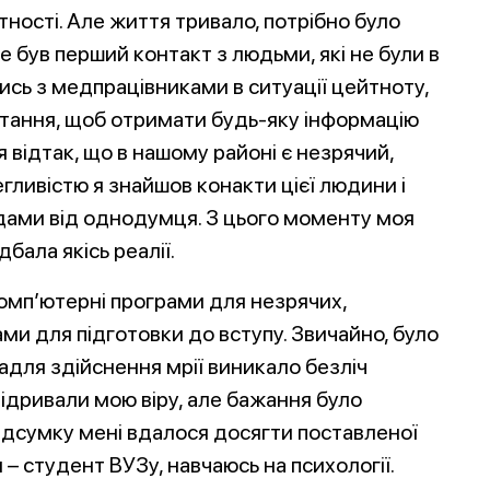
тності. Але життя тривало, потрібно було
е був перший контакт з людьми, які не були в
ись з медпрацівниками в ситуації цейтноту,
итання, щоб отримати будь-яку інформацію
я відтак, що в нашому районі є незрячий,
гливістю я знайшов конакти цієї людини і
дами від однодумця. З цього моменту моя
дбала якісь реалії.
омп’ютерні програми для незрячих,
ми для підготовки до вступу.
Звичайно, було
адля здійснення мрії виникало безліч
підривали мою віру, але бажання було
підсумку мені вдалося досягти поставленої
я – студент ВУЗу, навчаюсь на психології.