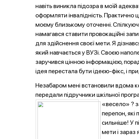
навіть виникла підозра в моїй адеква
оформляти інвалідність. Практично ц
моєму близькому оточенні. Спілкуюч
намагався ставити провокаційні зап
для здійснення своєї мети. Я дізнавс
який навчається у ВУЗі. Своєю наполе
заручився цінною інформацією, пора
ідея перестала бути ідеєю-фікс, і при
Незабаром мені встановили вдома к
передали підручники шкільної програ
«весело» ? з
перепон, які 
сильніше! У 
мети і зараз 