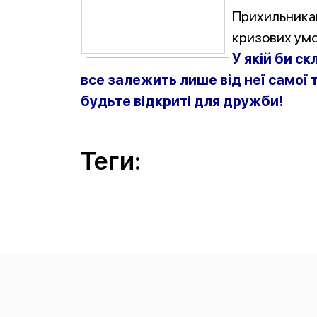
Прихильникам 
кризових умо
У якій би с
все залежить лише від неї самої т
будьте відкриті для дружби!
Теги: