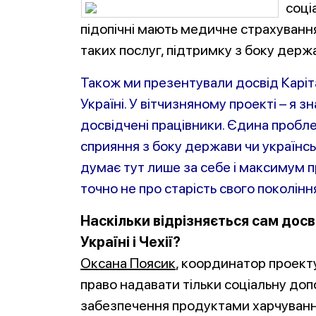
соці
підопічні мають медичне страхування
таких послуг, підтримку з боку держ
Також ми презентували досвід Каріт
Україні. У вітчизняному проекті – я з
досвідчені працівники. Єдина проблем
сприяння з боку держави чи українсь
думає тут лише за себе і максимум про
точно не про старість свого поколінн
Наскільки відрізняється сам досв
Україні і Чехії?
Оксана Поясик
, координатор проекту
право надавати тільки соціальну до
забезпечення продуктами харчування, 