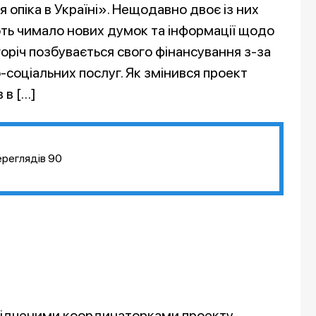
піка в Україні». Нещодавно двоє із них
ають чимало нових думок та інформації щодо
оріч позбувається свого фінансування з-за
-соціальних послуг. Як змінився проект
 в […]
ереглядів
90
свідченими координаторками проекту