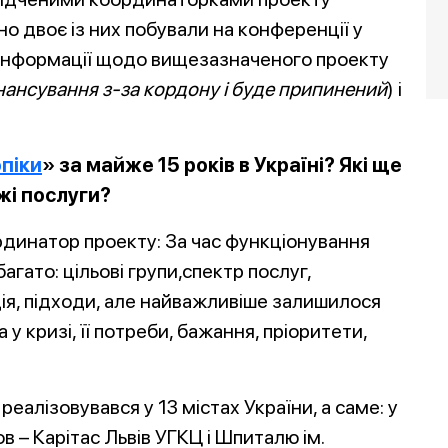
о двоє із них побували на конференції у
а інформації щодо вищезазначеного проекту
інансування з-за кордону і буде припинений
) і
піки
» за майже 15 років в Україні? Які ще
жі послуги?
рдинатор проекту: За час функціонування
гато: цільові групи,спектр послуг,
ція, підходи, але найважливіше залишилося
 у кризі, її потреби, бажання, пріоритети,
реалізовувався у 13 містах України, а саме: у
в – Карітас Львів УГКЦ і Шпиталю ім.