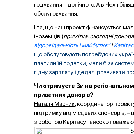
годування підопічного. А в Чехії біл
обслуговування.
І те, що наш проект фінансується мало
іноземців (
примітка: сьогодні донора
відповідальність і майбутнє”
і
Карітас
що об
слуговують потребуючих україн
платили їй податки, мали б за сист
гідну зарплату і дедалі розвивати п
Чи отримуєте Ви на регіональному
приватних донорів?
Наталя Масник
, координатор проект
підтримку від місцевих спонсорів, –
з роботою Карітасу і високо поважают
5