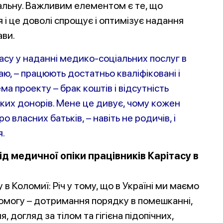
альну. Важливим елементом є
те, що
 і це доволі спрощує і оптимізує надання
ави.
асу у наданні медико-соціальних послуг в
наю, – працюють достатньо кваліфіковані і
а проекту – брак коштів і відсутність
ких донорів. Мене це дивує, чому кожен
 власних батьків, – навіть не родичів, і
я.
ід медичної опіки працівників Карітасу в
 в Коломиї: Річ у тому, що в Україні ми маємо
помогу – дотримання порядку в помешканні,
догляд за тілом та гігієна підопічних,