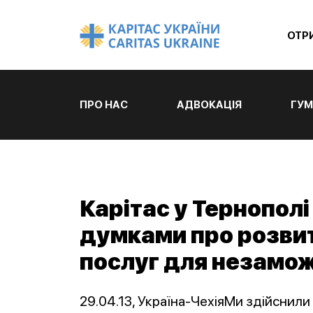
ОТР
ПРО НАС
АДВОКАЦІЯ
ГУМ
Карітас у Тернополі
думками про розви
послуг для незамож
29.04.13, Україна-ЧехіяМи здійснили