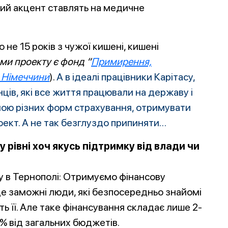
ьший акцент ставлять на медичне
 не 15 років з чужої кишені, кишені
ми проекту є фонд “
Примирення,
 Німеччини
).
А в ідеалі працівники Карітасу,
ців, які все життя працювали на державу і
емою різних форм страхування, отримувати
роект. А не так безглуздо припиняти…
 рівні хоч якусь підтримку від влади чи
у в Тернополі: Отримуємо фінансову
 це заможні люди, які безпосередньо знайомі
ь її. Але таке фінансування складає лише 2-
% від загальних бюджет
ів.