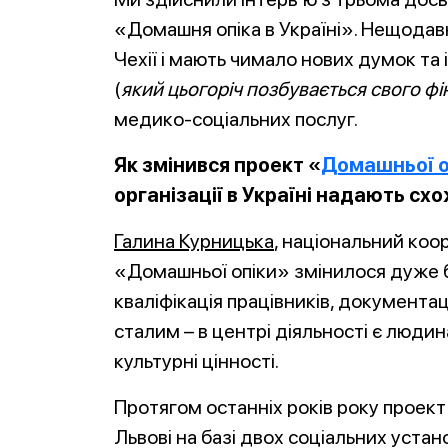
«Домашня опіка в Україні». Нещодавн
Чехії і мають чимало нових думок т
(
який цьогоріч позбувається свого ф
медико-соціальних послуг.
Як змінився проект «
Домашньої о
організації в Україні надають схо
Галина Курницька
, національний коо
«Домашньої опіки» змінилося дуже ба
кваліфікація працівників, документа
сталим – в центрі діяльності є людина
культурні цінності.
Протягом останніх років року проект 
Львові на базі двох соціальних устано