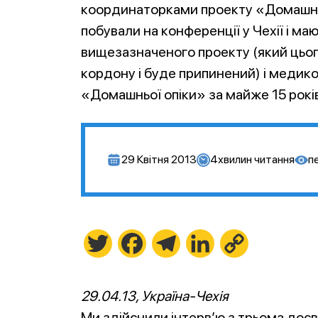
координаторками проекту «Домашня о
побували на конференції у Чехії і м
вищезазначеного проекту (який цьог
кордону і буде припинений) і медико
«Домашньої опіки» за майже 15 років
29 Квітня 2013
4
хвилин читання
п
Twitter
Facebook
Telegram
LinkedIn
Copy
Link
29.04.13, Україна-Чехія
Ми здійснили інтерв’ю з трьома до