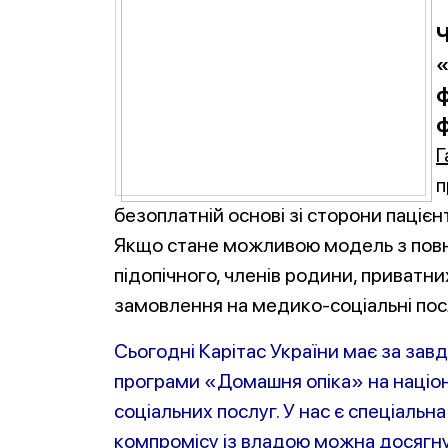
Ч
«
ф
ф
Г
п
безоплатній основі зі сторони паціє
Якщо стане можливою модель з повн
підопічного, членів родини, приватн
замовлення на медико-соціальні посл
Сьогодні Карітас України має за зав
програми «Домашня опіка» на націон
соціальних послуг. У нас є спеціальна 
компромісу із владою можна досягну