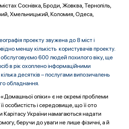
істах Соснівка, Броди, Жовква, Тернопіль,
трий, Хмельницький, Коломия, Одеса,
еографія проекту звужена до 8 міст і
відно меншу кількість користувачів проекту.
обслуговуємо 600 людей похилого віку, ще
осіб в рік охоплено інформаційними
 кілька десятків – послугами випозичалень
ого обладнання.
и «Домашньої опіки» є не окремі проблеми
 її особистість і середовище, що її ото
ки Карітасу України намагаються надати
огу, беручи до уваги не лише фізичні, а й