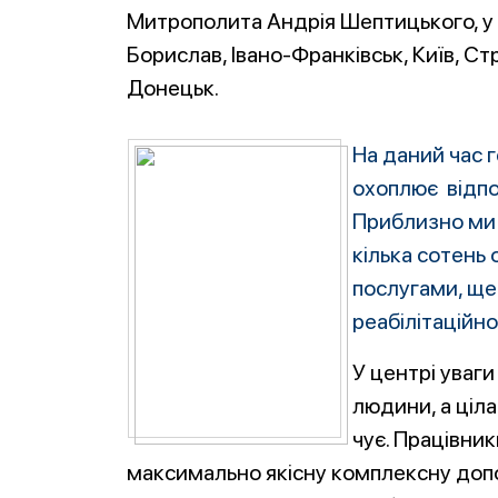
Митрополита Андрія Шептицького, у м
Борислав, Івано-Франківськ, Київ, С
Донецьк.
На даний час г
охоплює відпо
Приблизно ми 
кілька сотень 
послугами, ще
реабілітаційн
У центрі уваг
людини, а ціла
чує. Працівни
максимально якісну комплексну допом