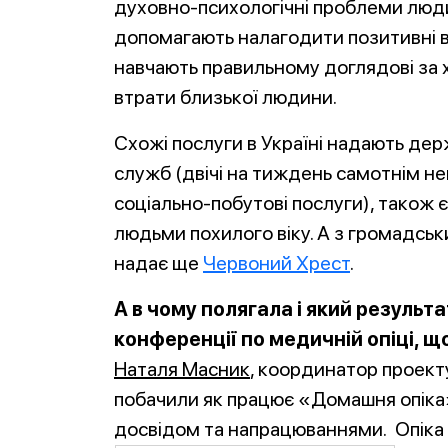
духовно-психологічні проблеми люд
допомагають налагодити позитивні в
навчають правильному доглядові за 
втрати близької людини.
Схожі послуги в Україні надають дер
служб (двічі на тиждень самотнім 
соціально-побутові послуги), також 
людьми похилого віку. А з громадськ
надає ще
Червоний Хрест
.
А в чому полягала і який результ
конференції по медичній опіці, щ
Наталя Масник
, координатор проекту
побачили як працює «Домашня опіка»
досвідом та напрацюваннями. Опіка К