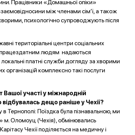
ини. Працівники «Домашньої опіки»
заємовідносини між членами сім’ї, а також
хворими, психологічно супроводжують після
жавні територіальні центри соціальних
непрацездатним людям надаються
є локальні платні служби догляду за хворими
их організацій комплексно такі послуги
ат Вашої участі у міжнародній
о відбувалась дещо раніше у Чехії?
 в Тернополі: Поїздка була пізнавальною, ми
 м. Оломоуц (Чехія), обмінювались
арітасу Чехії поділяється на медичну і