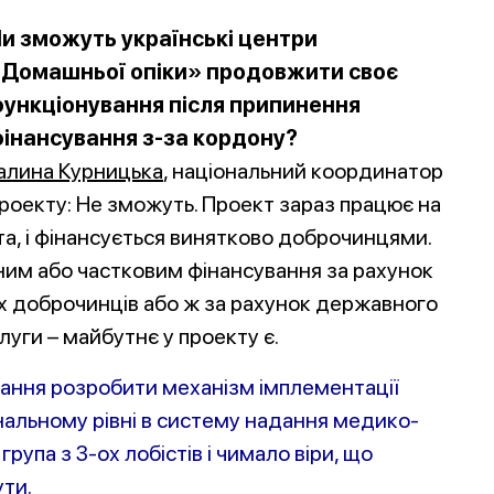
и зможуть українські центри
Домашньої опіки» продовжити своє
ункціонування після припинення
інансування з-за кордону?
алина Курницька
, національний координатор
роекту: Не зможуть. Проект зараз працює на
нта, і фінансується винятково доброчинцями.
им або частковим фінансування за рахунок
их доброчинців або ж за рахунок державного
уги – майбутнє у проекту є.
дання розробити механізм імплементації
альному рівні в систему надання медико-
група з 3-ох лобістів і чимало віри, що
ти.