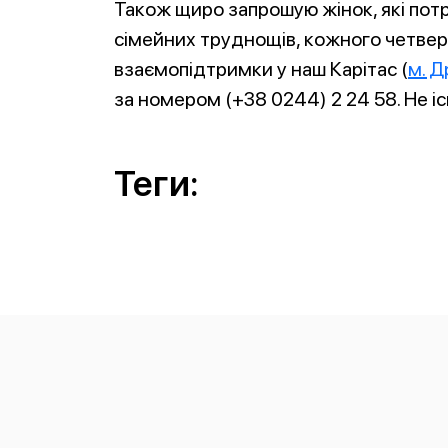
Також щиро запрошую жінок, які потр
сімейних труднощів, кожного четверг
взаємопідтримки у наш Карітас (
м. Д
за номером (+38 0244) 2 24 58. Не існ
Теги: