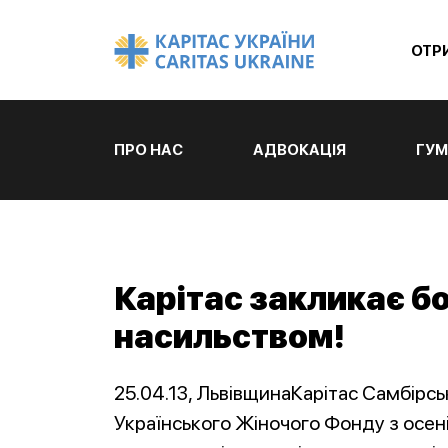
ОТР
ПРО НАС
АДВОКАЦІЯ
ГУМ
Карітас закликає б
насильством!
25.04.13, ЛьвівщинаКарітас Самбірсь
Українського Жіночого Фонду з осен