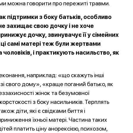
кими можна говорити про пережиті травми.
 підтримки з боку батьків, особливо
 не захищає свою дочку і не хоче
ринижує дочку, звинувачує її у сімейних
 ці самі матері теж були жертвами
а чоловіків, і практикують насильство, як
конання, наприклад: «що скажуть інші
і свого дому», «краще поганий батько, як
еззахисності жінок та безумовної
жорстокості з боку насильників. Терплять
також діти, які є свідками биття і
приниження їхньої матері. Частина таких
дітей платить ціну анорексією, психозом,