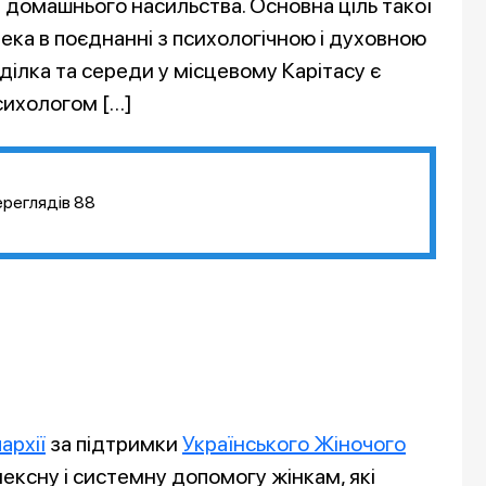
 домашнього насильства. Основна ціль такої
пека в поєднанні з психологічною і духовною
ілка та середи у місцевому Карітасу є
сихологом […]
ереглядів
88
архії
за підтримки
Українського Жіночого
ексну і системну допомогу жінкам, які