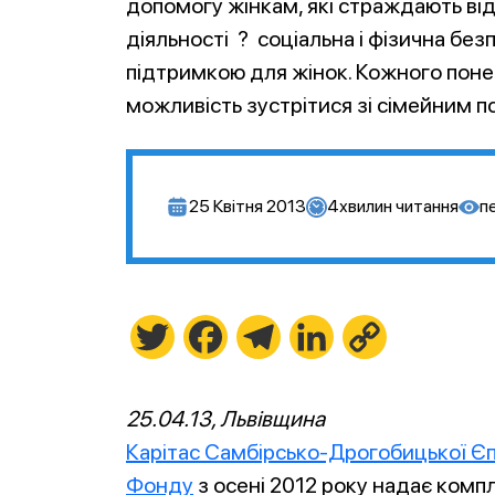
допомогу жінкам, які страждають від
діяльності ? соціальна і фізична без
підтримкою для жінок. Кожного понед
можливість зустрітися зі сімейним п
25 Квітня 2013
4
хвилин читання
п
Twitter
Facebook
Telegram
LinkedIn
Copy
Link
25.04.13, Львівщина
Карітас Самбірсько-Дрогобицької Єп
Фонду
з осені 2012 року надає компл