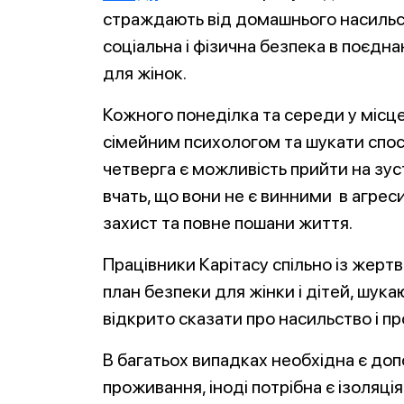
страждають від домашнього насильст
соціальна і фізична безпека в поєдн
для жінок.
Кожного понеділка та середи у місце
сімейним психологом та шукати спос
четверга є можливість прийти на зус
вчать, що вони не є винними в агреси
захист та повне пошани життя.
Працівники Карітасу спільно із жер
план безпеки для жінки і дітей, шук
відкрито сказати про насильство і п
В багатьох випадках необхідна є допо
проживання, іноді потрібна є ізоляці