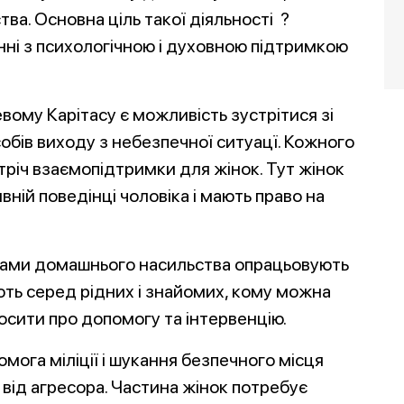
ва. Основна ціль такої діяльності ?
анні з психологічною і духовною підтримкою
вому Карітасу є можливість зустрітися зі
обів виходу з небезпечної ситуацї. Кожного
тріч взаємопідтримки для жінок. Тут жінок
вній поведінці чоловіка і мають право на
твами домашнього насильства опрацьовують
ають серед рідних і знайомих, кому можна
росити про допомогу та інтервенцію.
мога міліції і шукання безпечного місця
я від агресора. Частина жінок потребує