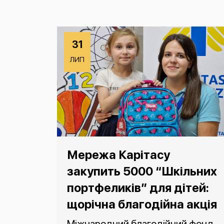
31
ЛИП
Мережа Карітасу
закупить 5000 “Шкільних
портфеликів” для дітей:
щорічна благодійна акція
Міжнародний благодійний фонд