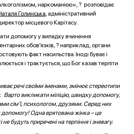
алкоголізмом, наркоманією», ? розповідає
Наталя Голинська
, адміністративний
директор місцевого Карітасу.
дати допомогу у випадку вчинення
ентарних обов’язків, ? наприклад, органи
ростовують факт насильства. Іноді буває і
люється і трактується, що Бог казав терпіти
зиває речі своїми іменами, змінює стереотипи
ає. Варто викликати міліцію, швидку допомогу,
ами сім’ї, психологом, друзями. Серед них
 допомогу! Одна врятована жінка – це
кі не будуть приречені на терпіння і зневагу.