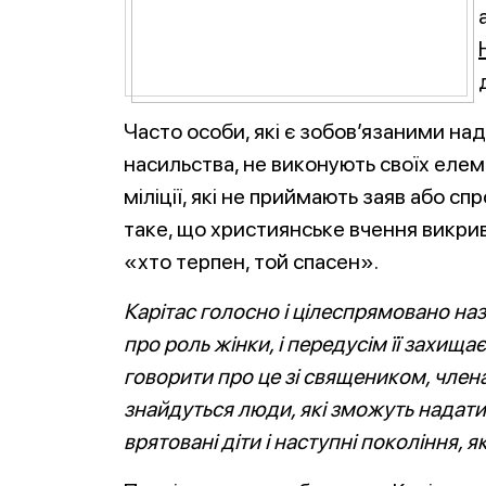
Часто особи, які є зобов’язаними на
насильства, не виконують своїх елем
міліції, які не приймають заяв або сп
таке, що християнське вчення викрив
«хто терпен, той спасен».
Карітас голосно і цілеспрямовано на
про роль жінки, і передусім її захищ
говорити про це зі священиком, член
знайдуться люди, які зможуть надати
врятовані діти і наступні покоління, я