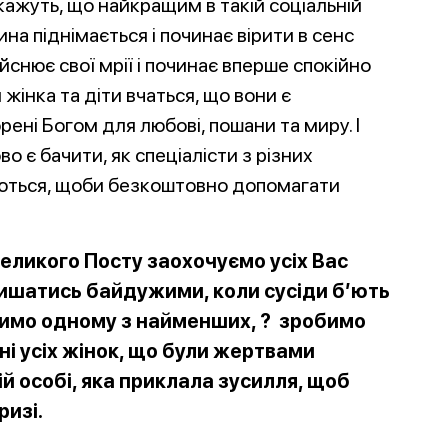
ажуть, що найкращим в такій соціальній
на піднімається і починає вірити в сенс
йснює свої мрії і починає вперше спокійно
 жінка та діти вчаться, що вони є
ні Богом для любові, пошани та миру. І
во є бачити, як
спеціалісти з різних
нуються, щоби безкоштовно допомагати
Великого Посту заохочуємо усіх Вас
ишатись байдужими, коли сусіди б’ють
робимо одному з найменших, ? зробимо
ені усіх жінок, що були жертвами
ій особі, яка приклала зусилля, щоб
ризі.