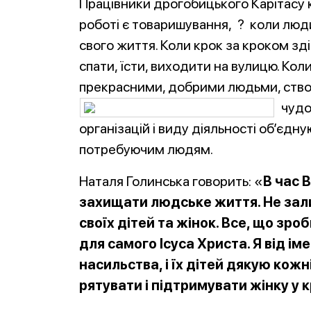
Працівники дрогобицького Карітасу к
роботі є товаришування, ? коли люди
свого життя. Коли крок за кроком зді
спати, їсти, виходити на вулицю. Коли
прекрасними, добрими людьми, створе
чудо
організацій і виду діяльності об’єд
потребуючим людям.
Наталя Голинська говорить: «
В час 
захищати людське життя. Не зал
своїх дітей та жінок. Все, що з
для самого Ісуса Христа. Я від ім
насильства, і їх дітей дякую кожн
рятувати і підтримувати жінку у к