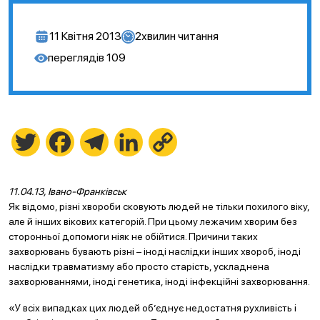
11 Квітня 2013
2
хвилин читання
переглядів
109
Twitter
Facebook
Telegram
LinkedIn
Copy
Link
11.04.13, Івано-Франківськ
Як відомо, різні хвороби сковують людей не тільки похилого віку,
але й інших вікових категорій. При цьому лежачим хворим без
сторонньої допомоги ніяк не обійтися. Причини таких
захворювань бувають різні – іноді наслідки інших хвороб, іноді
наслідки травматизму або просто старість, ускладнена
захворюваннями, іноді генетика, іноді інфекційні захворювання.
«У всіх випадках цих людей об’єднує недостатня рухливість і