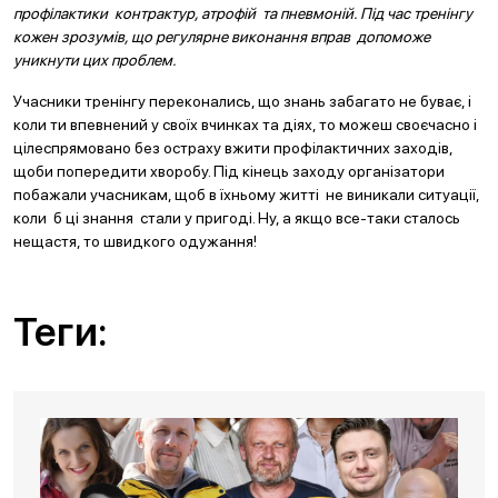
профілактики контрактур, атрофій та пневмоній. Під час тренінгу
кожен зрозумів, що регулярне вико
нання вправ допоможе
уникнути цих проблем.
Учасники тренінгу переконались, що знань забагато не буває, і
коли ти впевнений у своїх вчинках та діях, то можеш своєчасно і
цілеспрямовано без остраху вжити профілактичних заходів,
щоби попередити хворобу. Під кінець заходу організатори
побажали учасникам, щоб в їхньому житті не виникали ситуації,
коли б ці знання стали у пригоді. Ну, а якщо все-таки сталось
нещастя, то швидкого одужання!
Теги: