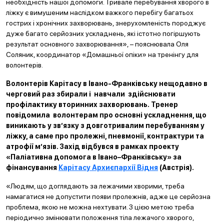
необхідність нашої допомоги. Тривале перебування хворого в
ліжку є вимушеним наслідком важкого перебігу багатьох
гострих і хронічних захворювань, знерухомленість породжує
дуже багато серйозних ускладнень, які істотно погіршують
результат основного захворювання», – пояснювала Оля
Соляник, координатор «Домашньої опіки» на тренінгу для
волонтерів.
Волонтерів Карітасу в Івано-Франківську нещодавно в
черговий раз збирали і навчали здійснювати
профілактику вторинних захворювань.
Тренер
повідомила волонтерам про основні ускладнення, що
виникають у зв’язку з довготривалим перебуванням у
ліжку, а саме про пролежні, пневмонії, контрактури та
атрофії м’язів. Захід відбувся в рамках проекту
«Паліативна допомога в Івано–Франківську» за
фінансування
Карітасу Архиєпархії Відня
(Австрія).
«Людям, що доглядають за лежачими хворими, треба
намагатися не допустити появи пролежнів, адже це серйозна
проблема, якою не можна нехтувати. З цією метою треба
періодично змінювати положення тіла лежачого хворого,