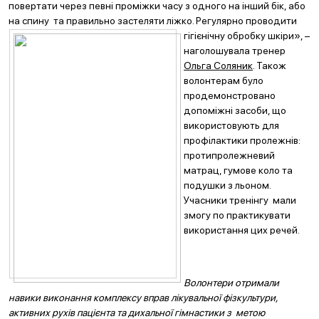
повертати через певні проміжки часу з одного на інший бік, або
на спину та правильно застеляти ліжко. Регулярно проводити
гігієнічну обро
бку шкіри», –
наголошувала тренер
Ольга Соляник
. Також
волонтерам було
продемонстровано
допоміжні засоби, що
використовують для
профілактики пролежнів:
протипролежневий
матрац, гумове коло та
подушки з льоном.
Учасники тренінгу мали
змогу по практикувати
використання цих речей.
Волонтери отримали
навики виконання комплексу вправ лікувальної фізкультури,
активних рухів пацієнта та дихальної гімнастики з метою