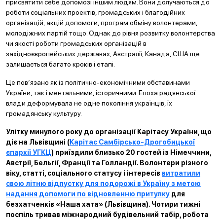
присвятити себе допомозі іншим людям. Вони долучаються до
роботи соціальних проектів, громадських і благодійних
організацій, акцій допомоги, програм обміну волонтерами,
молодіжних партій тощо. Однак до рівня розвитку волонтерства
чи якості роботи громадських організацій в
західноєвропейських державах, Австралії, Канада, США ще
залишається багато кроків і етапі.
Це пов’язано як із політично-економічними обставинами
України, так і ментальними, історичними. Епоха радянської
влади деформувала не одне покоління українців, їх
громадянську культуру.
Улітку минулого року до організації Карітасу України, що
діє на Львівщині (
Карітас Самбірсько-Дрогобицької
єпархії УГКЦ
) приїздили близько 20 гостей із Німеччини,
Австрії, Бельгії, Франції та Голландії. Волонтери різного
віку, статті, соціального статусу і інтересів
витратили
свою літню відпустку для подорожі в Україну з метою
надання допомоги по відновленню притулку
для
безхатченків «Наша хата» (Львівщина). Чотири тижні
поспіль тривав міжнародний будівельний табір, робота