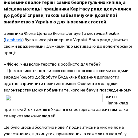
іноземних волонтерів і самих безпритульних кипіла, а
місцева молодь і працівники Карітасу радо долучалися
до доброї справи, також забезпечуючи дозвілля і
знайомство з Україною для іноземних гостей.
Бельгійка Фіона Денаєр (Fiona Denayer) з містечка Лембік
(
Lembeek
) була цього річ вперше в Україні. Вона радо ділиться
своїми враженнями і думками про мотивацію до волонтерської
праці:
– Фіоно, чим волонтерство є особисто для тебе?
– Це можливість поділитися своєю енергією з іншими людьми
заради їхнього добробуту. Будь-яке бажання допомогти
здатне спричинити позитивні зміни. Особисто я завдяки
волонтерству можу побачити те, чого не бачу в пов
сякденному
житті.
Наприклад,
протягом 2-ох тижнів в Україні я спостерігала за життям алко-
та наркозалежних людей.
Це було щось абсолютно нове ? подивитись на них не як на
узалежнених, відкинутих, принижених, а саме як на людей, у