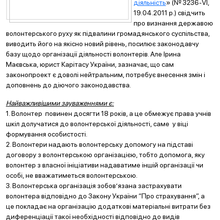
діяльність
» (№ 3236-VI,
19.04.2011 р.) свідчить
про визнання державою
волонтерського руху як підвалини громадянського суспільства,
виводить його на якісно новий рівень, посилює законодавчу
базу щодо організації діяльності волонтерів. Але Ірина
Маєвська, юрист Карітасу України, зазначає, що сам
законопроект є доволі нейтральним, потребує внесення змін і
доповнень до діючого законодавства.
Найважливішими зауваженнями є:
1. Волонтер повинен досягти 18 років, а це обмежує права учнів
шкіл долучатися до волонтерської діяльності, саме у віці
формування особистості.
2. Волонтери надають волонтерську допомогу на підставі
договору з волонтерською організацією, тобто допомога, яку
волонтер з власної ініціативи надаватиме іншій організації чи
особі, не вважатиметься волонтерською.
3. Волонтерська організація зобов’язана застрахувати
волонтера відповідно до Закону України “Про страхування”, а
це покладає на організацію додаткові матеріальні витрати без
диференціації такої необхідності відповідно до видів