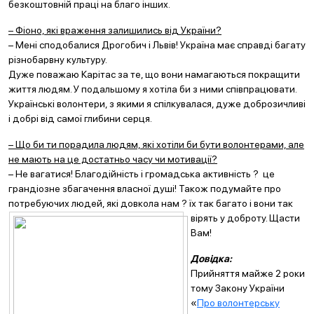
безкоштовній праці на благо інших.
– Фіоно, які враження залишились від України?
– Мені сподобалися Дрогобич і Львів! Україна має справді багату
різнобарвну культуру.
Дуже поважаю Карітас за те, що вони намагаються покращити
життя людям. У подальшому я хотіла би з ними співпрацювати.
Українські волонтери, з якими я спілкувалася, дуже доброзичливі
і добрі від самої глибини серця.
– Що би ти порадила людям, які хотіли би бути волонтерами, але
не мають на це достатньо
часу чи мотивації?
– Не вагатися! Благодійність і громадська активність ? це
грандіозне збагачення власної душі! Також подумайте про
потребуючих людей, які довкола нам ? їх так багато і вони так
вірять у
доброту. Щасти
Вам!
Довідка:
Прийняття майже 2 роки
тому Закону України
«
Про волонтерську