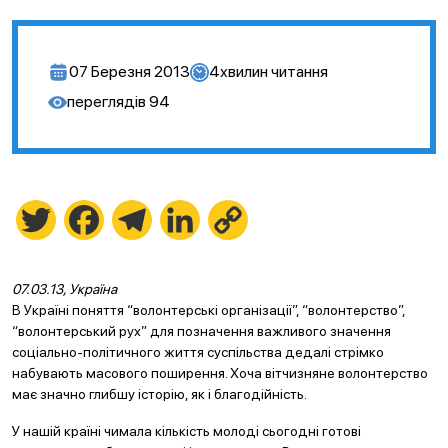
07 Березня 2013
4
хвилин читання
переглядів
94
Twitter
Facebook
Telegram
LinkedIn
Copy
Link
07.03.13, Україна
В Україні поняття “волонтерські організації”, “волонтерство”,
“волонтерський рух” для позначення важливого значення
соціально-політичного життя суспільства дедалі стрімко
набувають масового поширення. Хоча вітчизняне волонтерство
має значно глибшу історію, як і благодійність.
У нашій країні чимала кількість молоді сьогодні готові