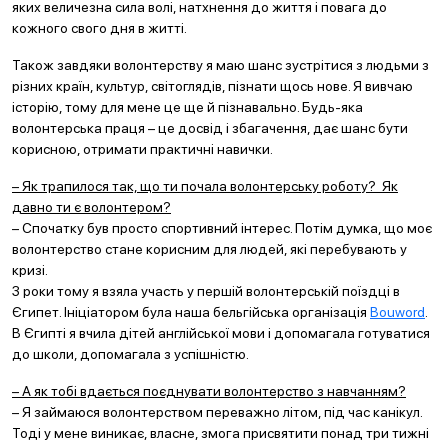
яких величезна сила волі, натхнення до життя і повага до
кожного свого дня в житті.
Також завдяки волонтерству я маю шанс зустрітися з людьми з
різних країн, культур, світоглядів, пізнати щось нове. Я вивчаю
історію, тому для мене це ще й пізнавально. Будь-яка
волонтерська праця – це досвід і збагачення, дає шанс бути
корисною, отримати практичні навички.
– Як трапилося так, що ти почала волонтерську роботу? Як
давно ти є волонтером?
– Спочатку був просто спортивний інтерес. Потім думка, що моє
волонтерство стане корисним для людей, які перебувають у
кризі.
3 роки тому я взяла участь у першій волонтерській поїздці в
Єгипет. Ініціатором була наша бельгійська організація
Bouword
.
В Єгипті я вчила дітей англійської мови і допомагала готуватися
до школи, допомагала з успішністю.
– А як тобі вдається поєднувати волонтерство з навчанням?
– Я займаюся волонтерством переважно літом, під час канікул.
Тоді у мене виникає, власне, змога присвятити понад три тижні