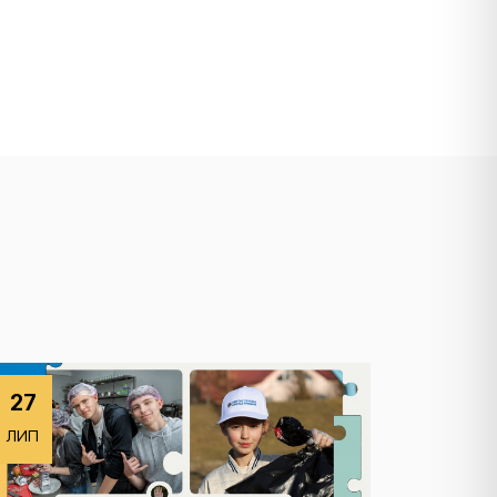
27
ЛИП