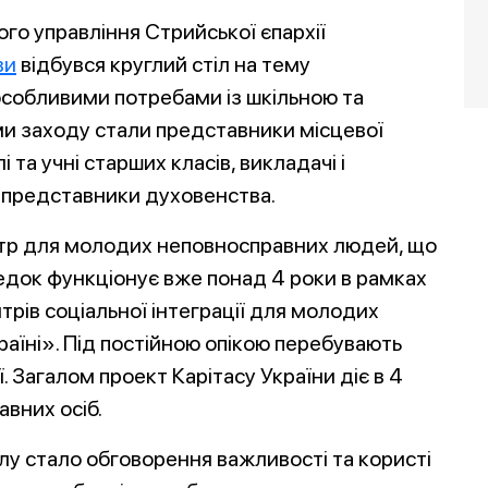
го управління Стрийської єпархії
ви
відбувся круглий стіл на тему
особливими потребами із шкільною та
 заходу стали представники місцевої
і та учні старших класів, викладачі і
, представники духовенства.
тр для молодих неповносправних людей, що
редок функціонує вже понад 4 роки в рамках
рів соціальної інтеграції для молодих
аїні». Під постійною опікою перебувають
ї. Загалом проект Карітасу України діє в 4
вних осіб.
лу стало обговорення важливості та користі