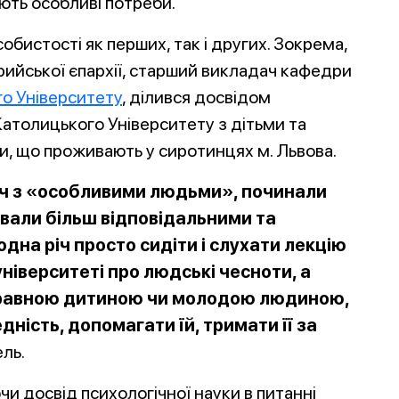
ють особливі потреби.
бистості як перших, так і других. Зокрема,
рийської єпархії, старший викладач кафедри
го Університету
, ділився досвідом
Католицького Університету з дітьми та
, що проживають у сиротинцях м. Львова.
віч з «особливими людьми», починали
авали більш відповідальними та
дна річ просто сидіти і слу
хати лекцію
університеті про людські чесноти, а
справною дитиною чи молодою людиною,
дність, допомагати їй, тримати її за
ль.
и досвід психологічної науки в питанні