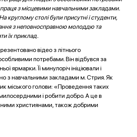
праця з місцевими нав
чальними закладами.
На круглому столі були присутні і студенти,
вання з неповносправною молоддю та
ти їх приклад.
резентовано відео з літнього
особливими потребами. Він відбувся за
ої ярмарки. Її минулоріч ініціювали і
но з навчальними закладами м. Стрия. Як
ник міського голови: «Проведення таких
милосердними і робити добро. А це в
вними християнами, також добрими