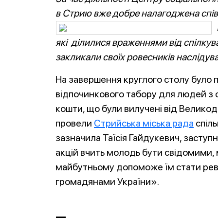
в Стрию вже добре налагоджена спів
які ділилися враженнями від спілку
закликали своїх ровесників наслідува
На завершення круглого столу було п
відпочинкового табору для людей з 
кошти, що були вилучені від Великоднь
провели
Стрийська міська рада
спіль
зазначила Таїсія Гайдукевич, заступ
акцій вчить молодь бути свідомими, 
майбутньому допоможе їм стати ре
громадянами України».