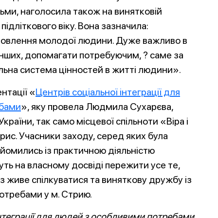
ьми, наголосила також на винятковій
підліткового віку. Вона зазначила:
тановлення молодої людини. Дуже важливо в
інших, допомагати потребуючим, ? саме за
ьна система цінностей в житті людини».
нтації «
Центрів соціальної інтеграції для
ебами
», яку провела Людмила Сухарєва,
раїни, так само місцевої спільноти «Віра і
орис. Учасники заходу, серед яких була
айомились із практичною діяльністю
уть на власному досвіді пережити усе те,
з живе спілкуватися та виняткову дружбу із
требами у м. Стрию.
 інтеграції для людей з особливими потребами