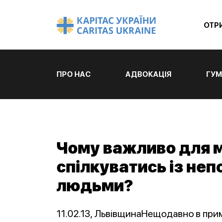
ОТР
ПРО НАС
АДВОКАЦІЯ
ГУМ
Чому важливо для м
спілкуватись із не
людьми?
11.02.13, ЛьвівщинаНещодавно в при