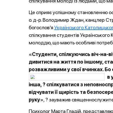
спілкування молоді із людьми, що ма
Це сприяє успішному становленню осо
о. д-р. Володимир Ждан, канцлер Ст
богослов’я
Українського Католицько
спілкування студентів Українського 
молоддю, що мають особливі потреби
«
Студенти, спілкуючись віч-на-
дивитися на життя по іншому, ст
розважливими у свої вчинках. Бо о
в 
інша, ? спілкуватися з неповно
відчувати її щирість та безпосере
руку
», ? зауважив священнослужите
Психолог Марта Гладій, представляюч