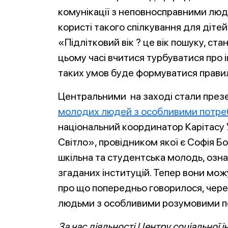
комунікації з неповносправними люд
користі такого спілкування для дітей 
«Підлітковий вік ? це вік пошуку, с
цьому часі вчитися турбуватися про 
таких умов буде формуватися правил
Центральними на заході стали презе
молодих людей з особливими потр
національний координатор Карітасу Ук
Світло», провідником якої є Софія Б
шкільна та студентська молодь, озн
згаданих інституцій. Тепер вони мож
про що попередньо говорилося, чере
людьми з особливими розумовими по
За час діяльності Центру соціальної