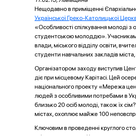
Нещодавно в приміщенні Єпархіально
Української Греко-Католицької Церк
«Особливості спілкування молоді з 
студентською молоддю». Учасниками
влади, міського відділу освіти, вчител
студенти навчальних закладів міста
Організатором заходу виступив Цен
діє при місцевому Карітасі. Цей осе
національного проекту «Мережа цент
людей з особливими потребами в Укр
близько 20 осіб молоді, також їх сім?
містах, охоплює майже 100 неповспра
Ключовим в проведенні круглого сто