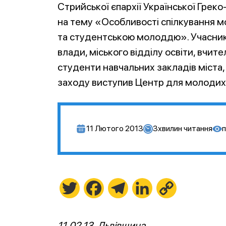
Стрийської єпархії Української Грек
на тему «Особливості спілкування м
та студентською молоддю». Учасник
влади, міського відділу освіти, вчител
студенти навчальних закладів міста
заходу виступив Центр для молодих
11 Лютого 2013
3
хвилин читання
п
Twitter
Facebook
Telegram
LinkedIn
Copy
Link
11.02.13, Львівщина