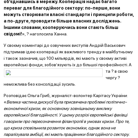
об’єднавшись в мережу. Кооперація надає багато
переваг для благодійного сектору: по-перше, вони
можуть створювати власні стандарти і принципи роботи,
а по-друге, проводити більше власних досліджень.
Іншими словами, кооперуючись вони стають більш
свідомі!
», ? наголосила Ханна.
У своєму коментарі до озвучених виступів Андрій Васькович
підтримав ідею кооперації як важливого тренду в майбутньому
і також зазначив, що 100 мільярдів, які мають у своєму активі
європейські фонди, зобов’язують їх до більшо
ї професійності. А
та ? в свою
чергу ?
неможлива без консолідації зусиль.
Розповідає Ольга Гриб, журналіст-волонтер Карітасу України:
«
Велика частина дискусії була присвячена проблемі політично-
економічної кризи, як основному зовнішньому виклику
європейської благодійності. У цьому розрізі європейські фахівці
говорили про переозначення філантропії в умовах кризи. Про те,
що криза сповільнила розвиток економіки, однак вона не
паралізувала амбіції, які мають працівники благодійного сектору.