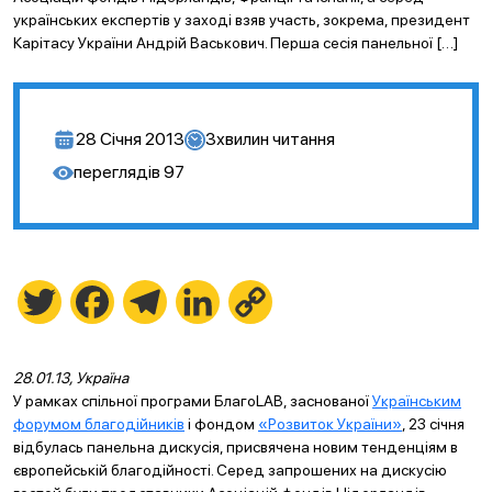
українських експертів у заході взяв участь, зокрема, президент
Карітасу України Андрій Васькович. Перша сесія панельної […]
28 Січня 2013
3
хвилин читання
переглядів
97
Twitter
Facebook
Telegram
LinkedIn
Copy
Link
28.01.13, Україна
У рамках спільної програми БлагоLAB, заснованої
Українським
форумом благодійників
і фондом
«Розвиток України»
, 23 січня
відбулась панельна дискусія, присвячена новим тенденціям в
європейській благодійності. Серед запрошених на дискусію