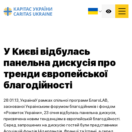
У Києві відбулась
панельна дискусія про
тренди європейської
благодійності
28.01.13, УкраїнаУ рамках спільної програми БлагоLAB,
заснованої Українським форумом благодійників і фондом
«Розвиток України», 23 січня відбулась панельна дискусія,
присвячена новим тенденціям в європейській благодійності.
Серед запрошених на дискусію гостей були представники
Асоціацій фондів Нідерландів, Франції та Іспанії, а серед