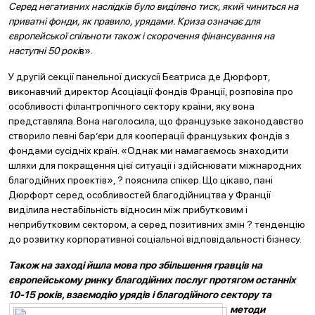
Серед негативних наслідків було виділено тиск, який чиниться на
приватні фонди, як правило, урядами. Криза означає для
європейської спільноти також і скорочення фінансування на
наступні 50 рокі
в».
У другій секції панельної дискусії Бєатриса де Дюрфорт,
виконавчий директор Асоціації фондів Франції, розповіла про
особливості філантропічного сектору країни, яку вона
представляла. Вона наголосила, що французьке законодавство
створило певні бар’єри для кооперації французьких фондів з
фондами сусідніх країн. «Однак ми намагаємось знаходити
шляхи для покращення цієї ситуації і здійснювати міжнародних
благодійних проектів», ? пояснила спікер. Що цікаво, пані
Дюрфорт серед особливостей благодійництва у Франції
виділила нестабільність відносин між прибутковим і
неприбутковим сектором, а серед позитивних змін ? тенденцію
до розвитку корпоративної соціальної відповідальності бізнесу.
Також на заході йшла мова про збільшення гравців на
європейському ринку благодійних послуг протягом останніх
10-15 років, взаємодію урядів і
благодійного сектору та
методи