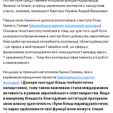
гостей були представники Асоціацій фондів Нідерландів,
Франції та Іспанії, а серед українських експертів у заході взяв
участь, зокрема, президент Карітасу України Андрій Васькович.
Перша сесія панельної дискусії розпочалась з виступу Рози
Галлего, Голови
Європейської мережі донорських асоціацій
.
Основна теза її виступу полягала в тому, що для того, щоб бути
конкурентоспроможними в секторі благодійництва, європейські
благодійні організації потребують кооперації. «Благодійництво
– це сфера, в якій працює 1 мільйон осіб, це сфера у
фінансовому розпорядженні якої знаходиться 1 мільярд євро»,
? зазначила Роза. – Тому без кооперації ефективність в її роботі
є неможливою».
На цьому ж принципі наголосила Ханна Сурмац, яка є
керівником юридичних проектів
Європейського центру
фундацій
. «
Донори сьогодні більш глобалістично
налаштовані, тому такою важливою стала міждержавна
активність в рамках європейського співтовариства. Якщо
в минулому більшість благодійних інституцій просували
свою власну ідентичність і були більш індивідуалістичні,
то зараз здійснювати свої функції вони можуть тільки