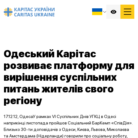
Одеський Карітас
розвиває платформу для
вирішення суспільних
питань жителів свого
регіону
17.12.12, ОдесаУ рамках VI Суспільних Днів УГКЦ в Одесі
наприкінці листопада пройшов Соціальний БарКемп «СпівДія».
Близько 30-ти доповідачів з Одеси, Києва, Львова, Миколаєва
та Амстердама (Нідерланди) говорили про соціальну роботу,