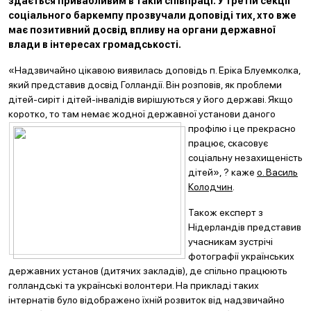
здається привабливим в такій співпраці. У третій секції
соціального баркемпу прозвучали доповіді тих, хто вже
має позитивний досвід впливу на органи державної
влади в інтересах громадськості.
«Надзвичайно цікавою виявилась доповідь п. Еріка Блуемколка,
який представив досвід Голландії. Він розповів, як проблеми
дітей-сиріт і дітей-інвалідів вирішуються у його державі. Якщо
коротко, то там немає жодної державної установи даног
о
профілю і це прекрасно
працює, скасовує
соціальну незахищеність
дітей», ? каже
о. Василь
Колодчин
.
Також експерт з
Нідерландів представив
учасникам зустрічі
фотографії українських
державних установ (дитячих закладів), де спільно працюють
голландські та українські волонтери. На прикладі таких
інтернатів було відображено їхній розвиток від надзвичайно