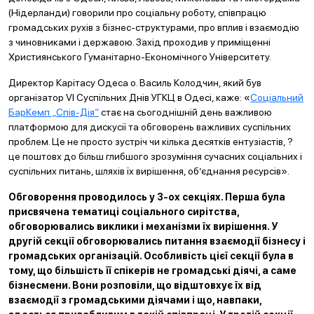
(Нідерланди) говорили про соціальну роботу, співпрацю
громадських рухів з бізнес-структурами, про вплив і взаємодію
з чиновниками і державою. Захід проходив у приміщенні
Християнського Гуманітарно-Економічного Університету.
Директор Карітасу Одеса о. Василь Колодчин, який був
організатор VI Суспільних Днів УГКЦ в Одесі, каже: «
Соціальний
БарКемп „Спів-Дія“
стає на сьогоднішній день важливою
платформою для дискусії та обговорень важливих суспільних
проблем. Це не просто зустріч чи кілька десятків ентузіастів, ?
це поштовх до більш глибшого зрозуміння сучасних соціальних і
суспільних питань, шляхів їх вирішення, об’єднання ресурсів».
Обговорення проводилось у 3-ох секціях. Перша була
присвячена тематиці соціального сирітства,
обговорювались виклики і механізми їх вирішення. У
другій секції обговорювались питання взаємодії бізнесу і
громадських організацій. Особливість цієї секції була в
тому, що більшість її спікерів не громадські діячі, а саме
бізнесмени. Вони розповіли, що відштовхує їх від
взаємодії з громадськими діячами і що, навпаки,