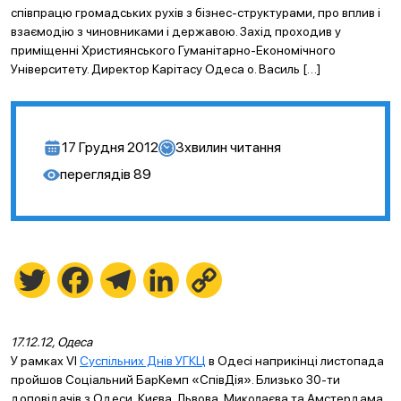
співпрацю громадських рухів з бізнес-структурами, про вплив і
взаємодію з чиновниками і державою. Захід проходив у
приміщенні Християнського Гуманітарно-Економічного
Університету. Директор Карітасу Одеса о. Василь […]
17 Грудня 2012
3
хвилин читання
переглядів
89
Twitter
Facebook
Telegram
LinkedIn
Copy
Link
17.12.12, Одеса
У рамках VI
Суспільних Днів УГКЦ
в Одесі наприкінці листопада
пройшов Соціальний БарКемп «СпівДія». Близько 30-ти
доповідачів з Одеси, Києва, Львова, Миколаєва та Амстердама