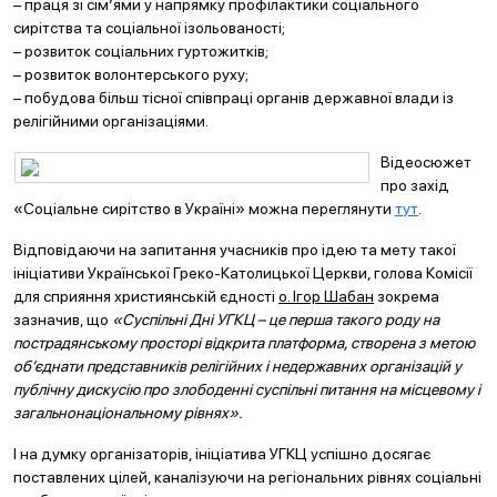
– праця зі сім’ями у напрямку профілактики соціального
сирітства та соціальної ізольованості;
– розвиток соціальних гуртожитків;
– розвиток волонтерського руху;
– побудова більш тісної співпраці органів державної влади із
релігійними організаціями.
Відеосюжет
про захід
«Соціальне сирітство в Україні» можна переглянути
тут
.
Відповідаючи на запитання учасників про ідею та мету такої
ініціативи Української Греко-Католицької Церкви, голова Комісії
для сприяння християнській єдності
о. Ігор Шабан
зокрема
зазначив, що
«Суспільні Дні УГКЦ – це перша такого роду на
пострадянському просторі відкрита платформа, створена з метою
об’єднати представників релігійних і недержавних організацій у
публічну дискусію про злободенні суспільні питання на місцевому і
загальнонаціональному рівнях».
І на думку організаторів, ініціатива УГКЦ успішно досягає
поставлених цілей, каналізуючи на регіональних рівнях соціальні