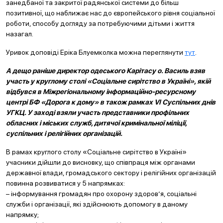
занедбаної та закритої радянської системи до більш
позитивної, що наближає нас до європейського рівня соціальної
роботи, способу догляду за потребуючими дітьми і життя
назагал.
Уривок доповіді Еріка Блуемколка можна переглянути
тут
.
А дещо раніше директор одеського Карітасу о. Василь взяв
участь у круглому столі «Соціальне сирітство в Україні», якій
відбувся в Міжрегіональному інформаційно-ресурсному
центрі БФ «Дорога к дому
» в також рамках VI Суспільних днів
УГКЦ. У заході взяли участь представники профільних
обласних і міських служб, дитячої кримінальної міліції,
суспільних і релігійних організацій.
В рамах круглого столу «Соціальне сирітство в Україні»
учасники дійшли до висновку, що співпраця між органами
державної влади, громадського сектору і релігійних організацій
повинна розвиватися у 5 напрямках:
– інформування громадян про охорону здоров’я, соціальні
служби і організації, які здійснюють допомогу в даному
напрямку;