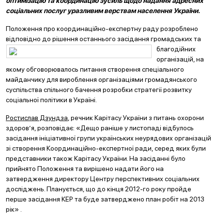
оптимізацію та координацію зусиль щодо надання адресних
соціальних послуг уразливим верствам населення України.
Положення про координаційно-експертну раду розроблено
відповідно до рішення останнь
ого засідання громадських та
благодійних
організацій, на
якому обговорювалось питання створення спеціального
майданчику для вироблення організаціями громадянського
суспільства спільного бачення розробки стратегії розвитку
соціальної політики в Україні.
Ростислав Дзундза
, речник Карітасу України з питань охорони
здоров’я, розповідає: «Дещо раніше у листопаді відбулось
засідання ініціативної групи українських неурядових організацій
зі створення Координаційно-експертної ради, серед яких були
представники також Карітасу України. На засіданні було
прийнято Положення та вирішено надати його на
затвердження директору Центру перспективних соціальних
досліджень. Планується, що до кінця 2012-го року пройде
перше засідання КЕР та буде затверджено план робіт на 2013
рік» .