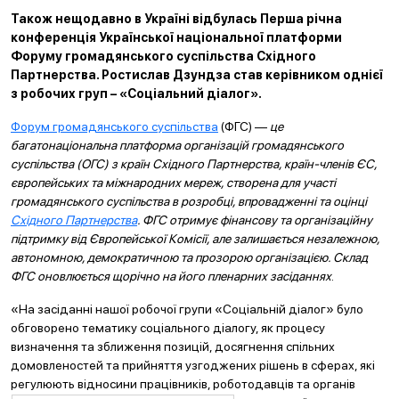
Також нещодавно в Україні відбулась Перша річна
конференція Української національної платформи
Форуму громадянського суспільства Східного
Партнерства. Ростислав Дзундза став керівником однієї
з робочих груп – «Соціальний діалог».
Форум громадянського суспільства
(ФГС) —
це
багатонаціональна платформа організацій громадянського
суспільства (ОГС) з країн Східного Партнерства, країн-членів ЄС,
європейських та міжнародних мереж, створена для участі
громадянського суспільства в розробці, впровадженні та оцінці
Східного Партнерства
. ФГС отримує фінансову та організаційну
підтримку від Європейської Комісії, але залишається незалежною,
автономною, демократичною та прозорою організацією. Склад
ФГС оновлюється щорічно на його пленарних засіданнях
.
«На засіданні нашої робочої групи «Соціальній діалог» було
обговорено тематику соціального діалогу, як процесу
визначення та зближення позицій, досягнення спільних
домовленостей та прийняття узгоджених рішень в сферах, які
регулюють відносини працівн
иків, роботодавців та органів