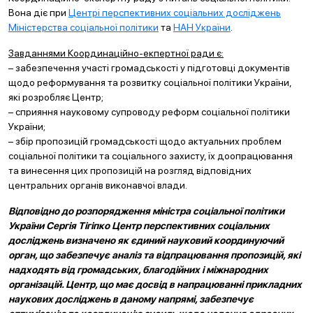
Вона діє при
Центрі перспективних соціальних досліджень
Міністерства соціальної політики
та
НАН України
.
Завданнями Координаційно-екпертної ради є:
– забезпечення участі громадськості у підготовці документів
щодо реформування та розвитку соціальної політики України,
які розробляє Центр;
– сприяння науковому супроводу реформ соціальної політики
України;
– збір пропозицій громадськості щодо актуальних проблем
соціальної політики та соціального захисту, їх доопрацювання
та винесення цих пропозицій на розгляд відповідних
центральних органів виконавчої влади.
Відповідно до розпорядження міністра соціальної політики
України Сергія Тігіпко Центр перспективних соціальних
досліджень визначено як єдиний науковий координуючий
орган, що забезпечує аналіз та відпрацювання пропозицій, які
надходять від громадських, благодійних і міжнародних
організацій. Центр, що має досвід в напрацюванні прикладних
наукових досліджень в даному напрямі, забезпечує