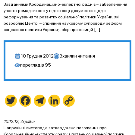
Завданнями Координаційно-екпертної ради є:– забезпечення
участі громадськості у підготовці документів щодо
реформування та розвитку соціальної політики України, які
розробляє Центр; – сприяння науковому супроводу реформ
соціальної політики України;– збір пропозицій […]
10 Грудня 2012
3
хвилин читання
переглядів
95
Twitter
Facebook
Telegram
LinkedIn
Copy
Link
10.12.12, Україна
Наприкінці листопада затверджено положення про
Координаційно-експертну раду з питань соціальної політики.