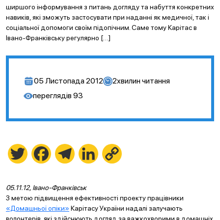
ширшого інформування з питань догляду та набуття конкретних
навиків, які зможуть застосувати при наданні як медичної, так і
соціальної допомоги своїм підопічним. Саме тому Карітас в
Івано-Франківську регулярно […]
05 Листопада 2012
2
хвилин читання
переглядів
93
Twitter
Facebook
Telegram
LinkedIn
Copy
Link
05.11.12, Івано-Франківськ
З метою підвищення ефективності проекту працівники
«Домашньої опіки»
Карітасу України надалі залучають
волонтерів, які здійснюють догляд за важкохворими в домашніх