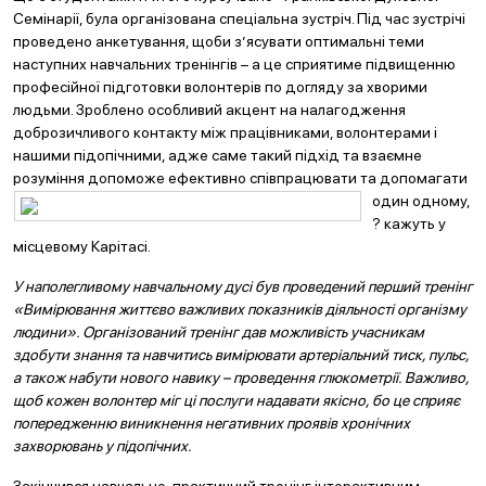
Семінарії, була організована спеціальна зустріч. Під час зустрічі
проведено анкетування, щоби з’ясувати оптимальні теми
наступних навчальних тренінгів – а це сприятиме підвищенню
професійної підготовки волонтерів по догляду за хворими
людьми. Зроблено особливий акцент на налагодження
доброзичливого контакту між працівниками, волонтерами і
нашими підопічними, адже саме такий підхід та взаємне
розуміння допоможе еф
ективно співпрацювати та допомагати
один одному,
? кажуть у
місцевому Карітасі.
У наполегливому навчальному дусі був проведений перший тренінг
«Вимірювання життєво важливих показників діяльності організму
людини». Організований тренінг дав можливість учасникам
здобути знання та навчитись вимірювати артеріальний тиск, пульс,
а також набути нового навику – проведення глюкометрії. Важливо,
щоб кожен волонтер міг ці послуги надавати якісно, бо це сприяє
попередженню виникнення негативних проявів хронічних
захворювань у підопічних.