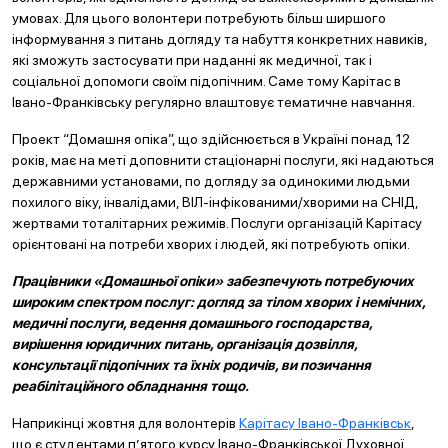
умовах. Для цього волонтери потребують більш ширшого
інформування з питань догляду та набуття конкретних навиків,
які зможуть застосувати при наданні як медичної, так і
соціальної допомоги своїм підопічним. Саме тому Карітас в
Івано-Франківську регулярно влаштовує тематичне навчання.
Проект “Домашня опіка”, що здійснюється в Україні понад 12
років, має на меті доповнити стаціонарні послуги, які надаються
державними установами, по догляду за одинокими людьми
похилого віку, інвалідами, ВІЛ-інфікованими/хворими на СНІД,
жертвами тоталітарних режимів. Послуги організацій Карітасу
орієнтовані на потреби хворих і людей, які потребують опіки.
Працівники «Домашньої опіки» забезпечують потребуючих
широким спектром послуг: догляд за тілом хворих і немічних,
медичні послуги, ведення домашнього господарства,
вирішення юридичних питань, організація дозвілля,
консультації підопічних та їхніх родичів, ви позичання
реабілітаційного обладнання тощо.
Наприкінці жовтня для волонтерів
Карітасу Івано-Франківськ
,
що є студентами п’ятого курсу Івано-Франківської Духовної