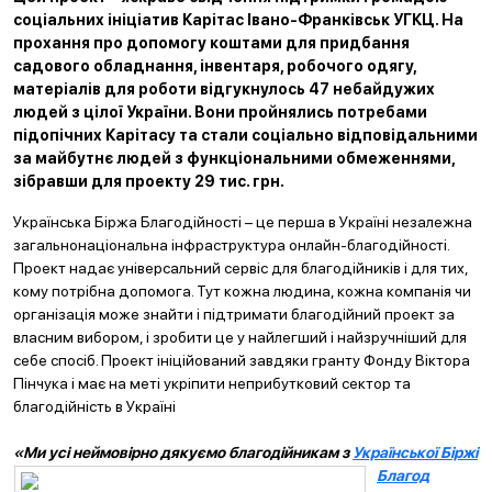
соціальних ініціатив Карітас Івано-Франківськ УГКЦ. На
прохання про допомогу коштами для придбання
садового обладнання, інвентаря, робочого одягу,
матеріалів для роботи відгукнулось 47 небайдужих
людей з цілої України. Вони пройнялись потребами
підопічних Карітасу та стали соціально відповідальними
за майбутнє людей з функціональними обмеженнями,
зібравши для проекту 29 тис. грн.
Українська Біржа Благодійності – це перша в Україні незалежна
загальнонаціональна інфраструктура онлайн-благодійності.
Проект надає універсальний сервіс для благодійників і для тих,
кому потрібна допомога. Тут кожна людина, кожна компанія чи
організація може знайти і підтримати благодійний проект за
власним вибором, і зробити це у найлегший і найзручніший для
себе спосіб. Проект ініційований завдяки гранту Фонду Віктора
Пінчука і має на меті укріпити неприбутковий сектор та
благодійність в Україні
«Ми усі неймовірно дякуємо благодійникам з
Української Біржі
Благод