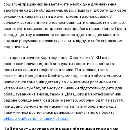
соціальні працівники вивантажити необхідне для навчання,
закуплене садове обладнання, як всі спішать підібрати для себе
рукавички, халати, взяти до рук тример, газонокосарку. З
великим захопленням неповносправні діти оглядають інвентар,
розпитують соціальних працівників про його призначення. Група
молоді Центру дозвілля та соціальної адаптації для молоді з
вадами розумового розвитку спішить відчути себе справжніми
садівниками.
П’ятеро підопічних Карітасу Івано-Франківськ УГКЦ вже
розпочали навчання, щоб опанувати теоретичні знання та
практичні навики професії садівника. Під керівництвом
соціальних працівників Карітасу молоді люди з обмеженнями
навчаються тонкощів догляду за кімнатними рослинами та
квітами на клумбах, опановують навики підготовки ґрунту для
облаштування квітників, газонів. Для цього в Карітасі закупили
садове обладнання, садовий інвентар, робочий одяг та взуття,
придбано різноманітне насіння квітів та вічнозелених кущів.
Таким чином розпочалася реалізація навчального проекту
«Наше майбутнє – у ваших руках»
.
Цей проект – яскраве свідчення підтримки громадою