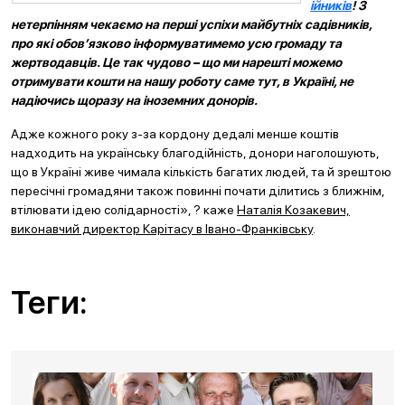
ійників
! З
нетерпінням чекаємо на перші успіхи майбутніх садівників,
про які обов’язково інформуватимемо усю громаду та
жертводавців. Це так чудово – що ми нарешті можемо
отримувати кошти на нашу роботу саме тут, в Україні, не
надіючись щоразу на іноземних донорів.
Адже кожного року з-за кордону дедалі менше коштів
надходить на українську благодійність, донори наголошують,
що в Україні живе чимала кількість багатих людей, та й зрештою
пересічні громадяни також повинні почати ділитись з ближнім,
втілювати ідею солідарності», ? каже
Наталія Козакевич,
виконавчий директор Карітасу в Івано-Франківську
.
Теги: