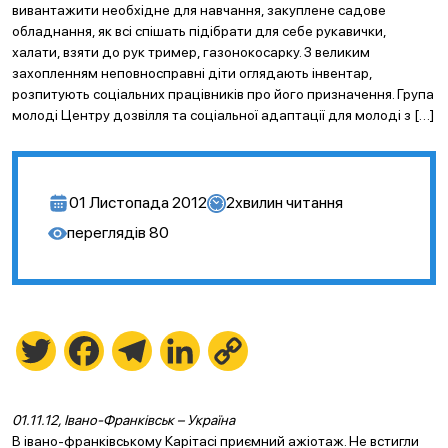
вивантажити необхідне для навчання, закуплене садове
обладнання, як всі спішать підібрати для себе рукавички,
халати, взяти до рук тример, газонокосарку. З великим
захопленням неповносправні діти оглядають інвентар,
розпитують соціальних працівників про його призначення. Група
молоді Центру дозвілля та соціальної адаптації для молоді з […]
01 Листопада 2012
2
хвилин читання
переглядів
80
Twitter
Facebook
Telegram
LinkedIn
Copy
Link
01.11.12, Івано-Франківськ – Україна
В івано-франківському Карітасі приємний ажіотаж. Не встигли