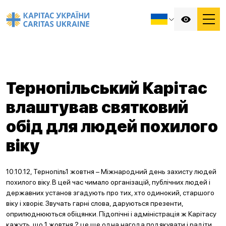
Тернопільський Карітас
влаштував святковий
обід для людей похилого
віку
10.10.12, Тернопіль1 жовтня – Міжнародний день захисту людей
похилого віку. В цей час чимало організацій, публічних людей і
державних установ згадують про тих, хто одинокий, старшого
віку і хворіє. Звучать гарні слова, даруються презенти,
оприлюднюються обіцянки. Підопічні і адміністрація ж Карітасу
кажуть, що 1 жовтня ? це ще одна нагода подякувати і радіти