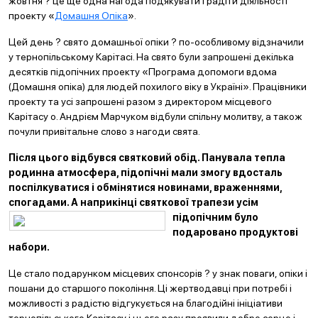
жовтня ? це ще одна нагода подякувати і радіти діяльності
проекту «
Домашня Опіка
».
Цей день ? свято домашньої опіки ? по-особливому відзначили
у тернопільському Карітасі. На свято були запрошені декілька
десятків підопічних проекту «Програма допомоги вдома
(Домашня опіка) для людей похилого віку в Україні». Працівники
проекту та усі запрошені разом з директором місцевого
Карітасу о. Андрієм Марчуком відбули спільну молитву, а також
почули привітальне слово з нагоди свята.
Після цього відбувся святковий обід. Панувала тепла
родинна атмосфера, підопічні мали змогу вдосталь
поспілкуватися і обмінятися новинами, враженнями,
спогадами. А наприкінці святкової трапези усім
підопічним
було
подаровано продуктові
набори.
Це стало подарунком місцевих спонсорів ? у знак поваги, опіки і
пошани до старшого покоління. Ці жертводавці при потребі і
можливості з радістю відгукується на благодійні ініціативи