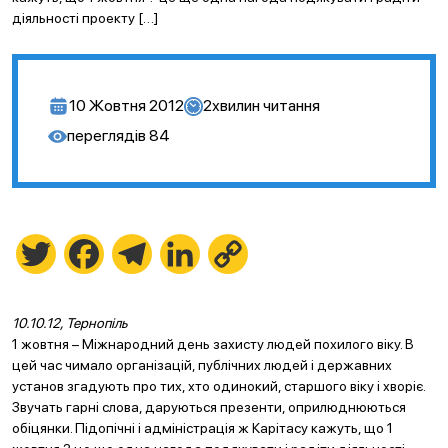
діяльності проекту […]
10 Жовтня 2012
2
хвилин читання
переглядів
84
Twitter
Facebook
Telegram
LinkedIn
Copy
Link
10.10.12, Тернопіль
1 жовтня – Міжнародний день захисту людей похилого віку. В
цей час чимало організацій, публічних людей і державних
установ згадують про тих, хто одинокий, старшого віку і хворіє.
Звучать гарні слова, даруються презенти, оприлюднюються
обіцянки. Підопічні і адміністрація ж Карітасу кажуть, що 1