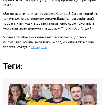
тернопільського Карітасу і цього разу проявили добре серце і
наміри.
«Всі не змогли прийти на зустріч у Карітас. Є багато людей, які
прикуті до ліжок, і є важкохворими. Власне, наш соціальний
працівник приходить до них і тільки через свою присутність
може надавати допомогу їм вдома», ? пояснює о. Андрій.
Місцеве телебачення зацікавилось життям підопічних
«Домашньої опіки» і висвітило цю подію. Репортажі можна
переглянути тут ?
TV-4
і
ТТБ
.
Теги: