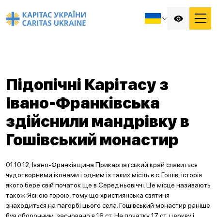
Підопічні Карітасу з
Івано-Франківська
здійснили мандрівку в
Гошівський монастир
01.10.12, Івано-Франківщина Прикарпатський край славиться
чудотворними іконами і одним із таких місць є с. Гошів, історія
якого бере свій початок ще в Середньовіччі. Це місце називають
також Ясною горою, тому що християнська святиня
знаходиться на пагорбі цього села. Гошівський монастир раніше
був оборонним, засновано в 16 ст. На початку 17 ст. церкву і