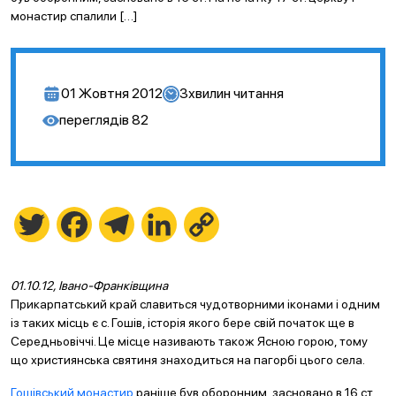
монастир спалили […]
01 Жовтня 2012
3
хвилин читання
переглядів
82
Twitter
Facebook
Telegram
LinkedIn
Copy
Link
01.10.12, Івано-Франківщина
Прикарпатський край славиться чудотворними іконами і одним
із таких місць є с. Гошів, історія якого бере свій початок ще в
Середньовіччі. Це місце називають також Ясною горою, тому
що християнська святиня знаходиться на пагорбі цього села.
Гошівський монастир
раніше був оборонним, засновано в 16 ст.