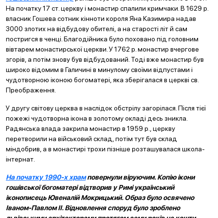
На початку 17 ст. церкву і монастир спалили кримчаки. В 1629 р.
власник Гошева сотник кінноти короля Яна Казимира надав
3000 злотих на відбудову обителі, а на старості літ й сам
постригся в ченці. Благодійника було поховано під головним
вівтарем монастирської церкви. У 1762 р. монастир вчергове
згорів, а потім знову був відбудований. Тоді вже монастир був
широко відомим в Галичині в минулому своїми відпустами і
чудотворною іконою богоматері, яка зберігалася в церкві св.
Преображення.
У другу світову церква в наслідок обстрілу загорілася. Після тієї
пожежі чудотворна ікона в золотому окладі десь зникла.
Радянська влада закрила монастир в 1959 р., церкву
перетворили на військовий склад, потім тут був склад
міндобрив, а в монастирі трохи пізніше розташувалася школа-
інтернат.
На початку 1990-х храм
повернули віруючим. Копію ікони
гошівської богоматері відтворив у Римі український
іконописець Ювеналій Мокрицький. Образ було освячено
Іваном-Павлом ІІ. Відновлення споруд було зроблено