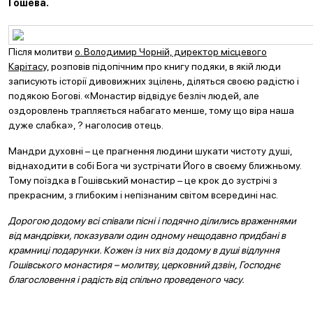
Гошева.
Після молитви
о. Володимир Чорній, директор місцевого
Карітас
у, розповів підопічним про книгу подяки, в якій люди
записують історії дивовижних зцілень, діляться своєю радістю і
подякою Богові. «Монастир відвідує безліч людей, але
оздоровлень трапляється набагато менше, тому що віра наша
дуже слабка», ? наголосив отець.
Мандри духовні – це прагнення людини шукати чистоту душі,
віднаходити в собі Бога чи зустрічати Його в своєму ближньому.
Тому поїздка в Гошівський монастир – це крок до зустрічі з
прекрасним, з глибоким і непізнаним світом всередині нас.
Дорогою додому всі співали пісні і подячно ділились враженнями
від мандрівки, показували один одному нещодавно придбані в
крамниці подарунки. Кожен із них віз додому в душі відлуння
Гошівського монастиря – молитву, церковний дзвін, Господнє
благословення і радість від спільно проведеного часу.