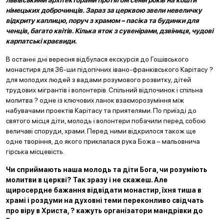
львівськими архітекторами протягом семи років на кошти
німецьких доброчинців. Зараз за церквою звели невеличку
відкриту каплицю, поруч з храмом – пасіка та будинки для
ченців, багато квітів. Кілька яток з сувенірами, дзвіниця, чудові
карпатські краєвиди.
В останні дні вересня відбулася екскурсія до Гошівського
монастиря для 36-ши підопічних івано-франківського Карітасу ?
для молодих людей з вадами розумового розвитку, дітей
трудових мігрантів і волонтерів. Спільний відпочинок і спільна
молитва ? одне із ключових ланок взаєморозуміння між
набувачами проектів Карітасу та приятелями. По приїзді до
святого місця діти, молодь і волонтери побачили перед собою
величаві споруди, храми. Перед ними відкрилося також ще
одне творіння, до якого приклалася рука Божа – мальовнича
гірська місцевість.
Чи сприймають наша молодь та діти Бога, чи розуміють
молитви в церкві? Так зразу і не скажеш. Але
щиросердне бажання відвідати монастир, їхня тиша в
храмі і роздуми на духовні теми переконливо свідчать
про віру в Христа, ? кажуть організатори мандрівки до