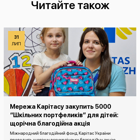
Читайте також
31
ЛИП
Мережа Карітасу закупить 5000
“Шкільних портфеликів” для дітей:
щорічна благодійна акція
Міжнародний благодійний фонд Карітас України
проводить щорічну всеукраїнську благодійну акцію