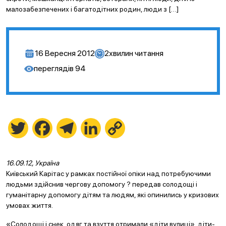
малозабезпечених і багатодітних родин, люди з […]
16 Вересня 2012
2
хвилин читання
переглядів
94
Twitter
Facebook
Telegram
LinkedIn
Copy
Link
16.09.12, Україна
Київський Карітас у рамках постійної опіки над потребуючими
людьми здійснив чергову допомогу ? передав солодощі і
гуманітарну допомогу дітям та людям, які опинились у кризових
умовах життя.
«Солодощі і снек, одяг та взуття отримали «діти вулиці», діти-