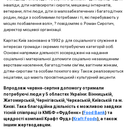
інваліди, діти напівсироти і сироти, мешканці інтернатів,
ветерани, літні люди, діти із малозабезпечених і багатодітних
родин, люди з особливими потребами і ті, які перебувають у
місцях позбавлення волі», ? повідомляє о. Роман Сиротич,
директор місцевої організації.
Карітас Київ засновано в 1992 р. для соціального служіння в
інтересах громади і окремих потребуючих категорій осіб.
Основні напрямки діяльності зосереджені на надання
соціальної і матеріальної допомоги соціально незахищеним
верствам населення, багатодітним сім’ям, вагітним жінкам,
дітям-сиротам та особам похилого віку. Також реалізовуються
ініціативи, що мають просвітницький і культурний акценти.
Впродовж червня-серпня допомогу отримали
потребуючі люди у 5 областях України: Вінницькій,
Житомирській, Чернігівській, Черкаській, Київській та м.
Києві. Така благодійна діяльність є можливою завдяки
тісній співпраці із КМБФ «Фудбенк» (
Food Bank
) та
щедрості компанії Крафт Фудз (
Kraft Foods
), а також
іншим жертводавцям.