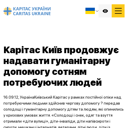
Карітас Київ продовжує
надавати гуманітарну
допомогу сотням
потребуючих людей
16.09.12, УкраїнаКиївський Карітас у рамках постійної опіки над
потребуючими людьми здійснив чергову допомогу ? передав
солодощі і гуманітарну допомогу дітям та людям, які опинились
у кризових умовах життя. «Солодощі і снек, одяг та взуття
отримали «діти вулиці», діти-інваліди, діти напівсироти і
сироти, мешканці інтернатів, ветерани, літні люди, діти із