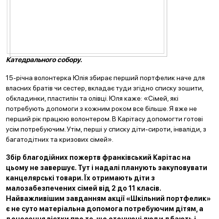
Катедрального собору.
15-річна волонтерка Юлія збирає перший портфелик наче для
власних братів чи сестер, вкладає туди згідно списку зошити,
обкладинки, пластилін та олівці. Юля каже: «Сімей, які
потребують допомоги з кожним роком все більше. Я вже не
перший рік працюю волонтером. В Карітасу допомогти готові
усім потребуючим. Утім, перші у списку діти-сироти, інваліди, з
багатодітних та кризових сімей».
Збір благодійних пожертв франківський Карітас на
цьому не завершує. Тут і надалі планують закуповувати
канцелярські товари. Їх отримають діти з
малозабезпечених сімей від 2 до 11 класів.
Найважливішим завданням акції «Шкільний портфелик»
є не суто матеріальна допомога потребуючим дітям, а