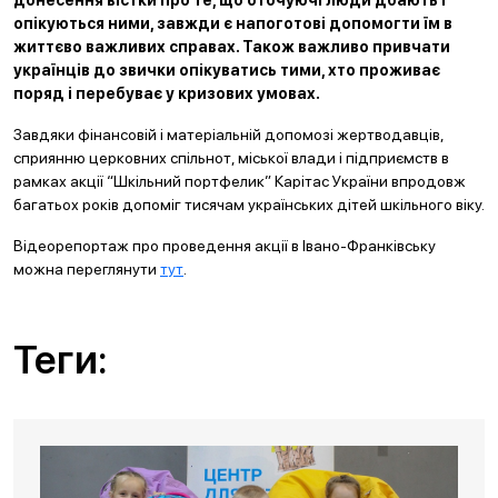
донесення вістки про те, що оточуючі люди дбають і
опікуються ними, завжди є напоготові допомогти їм в
життєво важливих справах. Також важливо привчати
українців до звички опікуватись тими, хто проживає
поряд і перебуває у кризових умовах.
Завдяки фінансовій і матеріальній допомозі жертводавців,
сприянню церковних спільнот, міської влади і підприємств в
рамках акції “Шкільний портфелик” Карітас України впродовж
багатьох років допоміг тисячам українських дітей шкільного віку.
Відеорепортаж про проведення акції в Івано-Франківську
можна переглянути
тут
.
Теги: