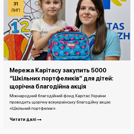
31
ЛИП
Мережа Карітасу закупить 5000
“Шкільних портфеликів” для дітей:
щорічна благодійна акція
Міжнародний благодійний фонд Карітас України
проводить щорічну всеукраїнську благодійну акцію
«Шкільний портфелик».
Читати далі