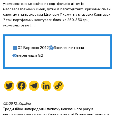
укомплектованих шкільних портфеликів дітям із
малозабезпечених сімей, дітям із багатодітних і кризових сімей,
сиротам і напівсиротам. Цьогоріч ? кажуть у місцевих Карітасах
? такі портфелики коштували близько 250-350 грн,
укомплектовані […]
02 Вересня 2012
3
хвилин читання
переглядів
82
Twitter
Facebook
Telegram
LinkedIn
Copy
Link
02.09.12, Україна
Традиційно напередодні початку навчального року в
регіональних організаціях Карітасу по всій Україні відбувається