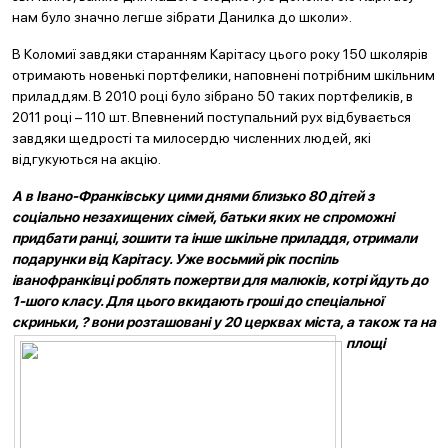
нам було значно легше зібрати Данилка до школи».
В Коломиї завдяки старанням Карітасу цього року 150 школярів
отримають новенькі портфелики, наповнені потрібним шкільним
приладдям. В 2010 році було зібрано 50 таких портфеликів, в
2011 році – 110 шт. Впевнений поступальний рух відбувається
завдяки щедрості та милосердю численних людей, які
відгукуються на акцію.
А в Івано-Франківську цими днями близько 80 дітей з
соціально незахищених сімей, батьки яких не спроможні
придбати ранці, зошити та інше шкільне приладдя, отримали
подарунки від Карітасу. Уже восьмий рік поспіль
іванофранківці роблять пожертви для малюків, котрі йдуть до
1-шого класу. Для цього вкидають гроші до спеціальної
скриньки, ? вони розташовані у 20 церквах міста, а
також та на
площі