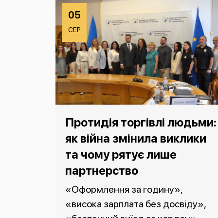
05
СЕР
Протидія торгівлі людьми:
як війна змінила виклики
та чому рятує лише
партнерство
«Оформлення за годину»,
«висока зарплата без досвіду»,