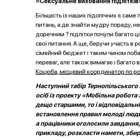
«Сексуальне виховання підлітків
Більшість із наших підопічних є саме 
питань, а де знайти мудру пораду, н
доречним ? підлітки почули багато ці
свої питання. А ще, беручи участь в 
сімейний бюджет і таким чином поба
переваг, але також вимагає і багато 
Коцюба, місцевий координатор по роб
Наступний табір Тернопільського 
осіб із проекту «Мобільна робота 
дещо старшими, то і відповідальні
встановлення правил молоді люди
а працівники оголосили завдання,
прикладу, розкласти намети, збир