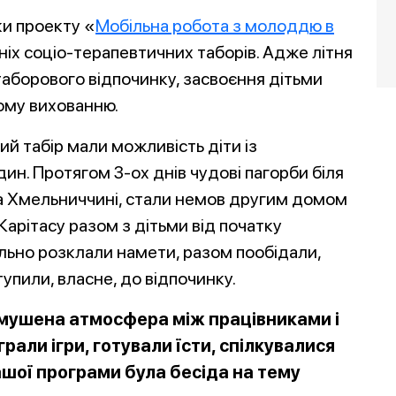
ки проекту «
Мобільна робота з молоддю в
ніх соціо-терапевтичних таборів. Адже літня
таборового відпочинку, засвоєння дітьми
ному вихованню.
й табір мали можливість діти із
ин. Протягом 3-ох днів чудові пагорби біля
 на Хмельниччині, стали немов другим домом
Карітасу разом з дітьми від початку
ільно розклали намети, разом пообідали,
тупили, власне, до відпочинку.
мушена атмосфера між працівниками і
грали ігри, готували їсти, спілкувалися
ашої програми була бесіда на тему