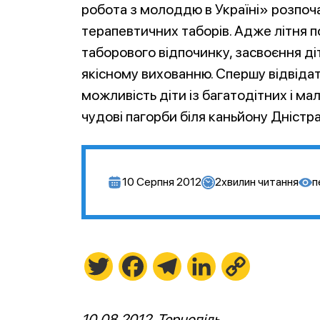
робота з молоддю в Україні» розпоча
терапевтичних таборів. Адже літня п
таборового відпочинку, засвоєння діт
якісному вихованню. Спершу відвіда
можливість діти із багатодітних і м
чудові пагорби біля каньйону Дністра
10 Серпня 2012
2
хвилин читання
п
Twitter
Facebook
Telegram
LinkedIn
Copy
Link
10.08.2012,
Тернопіль