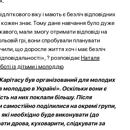
».
підліткового віку і мають є безліч відповідних
е кожен знає. Тому дане навчання було дуже
кавого, мали змогу отримати відповіді на
рольовій грі, вони спробували планувати
чили, що доросле життя хоч і має безліч
відповідальності», ? розповідає
Наталя
оті із дітьми і молоддю
.
Карітасу був організований для молодих
з молоддю в Україні». Оскільки вони є
сть на них поклали більшу. Після
 самостійно поділилися на окремі групи,
 які необхідно буде виконувати (до
ати дрова, куховарити, слідкувати за