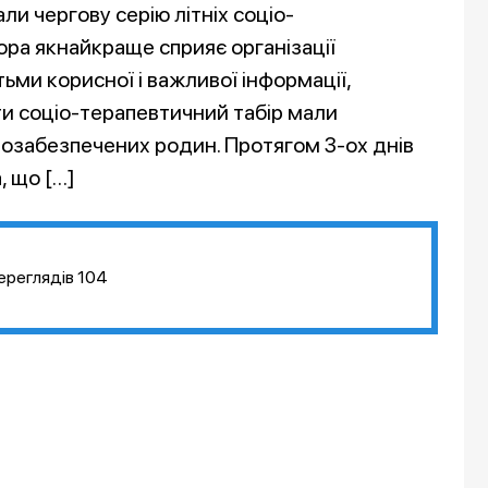
ли чергову серію літніх соціо-
ора якнайкраще сприяє організації
ьми корисної і важливої інформації,
ти соціо-терапевтичний табір мали
алозабезпечених родин. Протягом 3-ох днів
, що […]
ереглядів
104