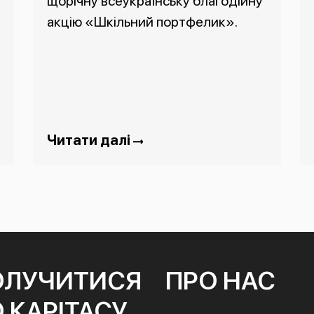
щорічну всеукраїнську благодійну
акцію «Шкільний портфелик».
Читати далі
ОЛУЧИТИСЯ
ПРО НАС
 КАРІТАСУ