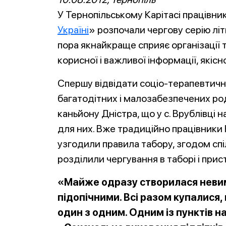
У Тернопільському Карітасі працівни
Україні
» розпочали чергову серію літ
пора якнайкраще сприяє організації 
корисної і важливої інформації, якіс
Спершу відвідати соціо-терапевтични
багатодітних і малозабезпечених род
каньйону Дністра, що у с. Врублівці
для них. Вже традиційно працівники 
узгодили правила табору, згодом сп
розділили чергування в таборі і прис
«Майже одразу створилася неви
підопічними. Всі разом купалися, 
один з одним. Одним із пунктів н