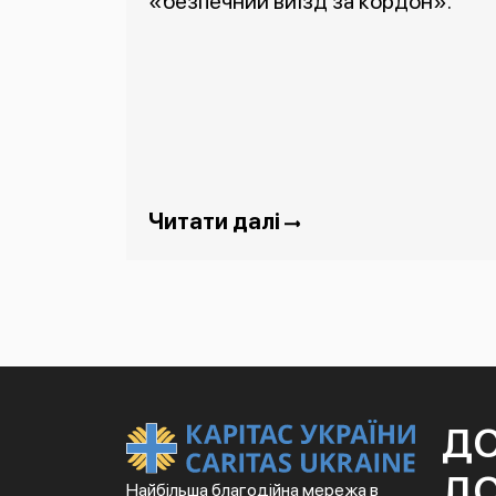
«безпечний виїзд за кордон».
Читати далі
Д
ДО
Найбільша благодійна мережа в