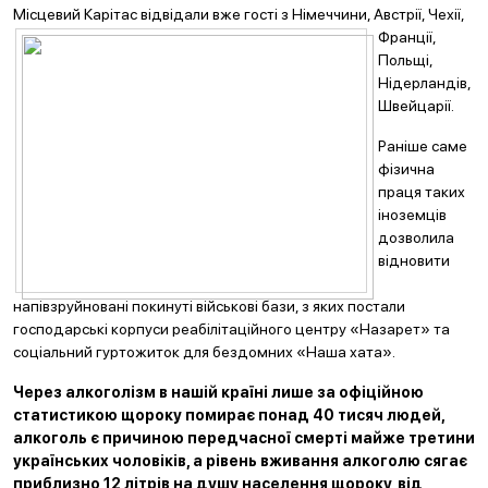
Місцевий Каріт
ас відвідали вже гості з Німеччини, Австрії, Чехії,
Франції,
Польщі,
Нідерландів,
Швейцарії.
Раніше саме
фізична
праця таких
іноземців
дозволила
відновити
напівзруйновані покинуті військові бази, з яких постали
господарські корпуси реабілітаційного центру «Назарет» та
соціальний гуртожиток для бездомних «Наша хата».
Через алкоголізм в нашій країні лише за офіційною
статистикою щороку помирає понад 40 тисяч людей,
алкоголь є причиною передчасної смерті майже третини
українських чоловіків, а рівень вживання алкоголю сягає
приблизно 12 літрів на душу населення щороку, від