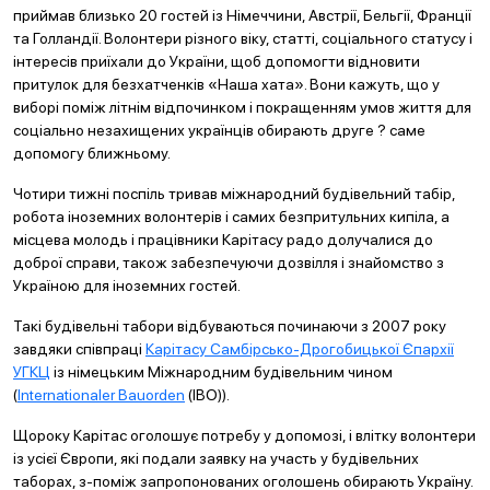
приймав близько 20 гостей із Німеччини, Австрії, Бельгії, Франції
та Голландії. Волонтери різного віку, статті, соціального статусу і
інтересів приїхали до України, щоб допомогти відновити
притулок для безхатченків «Наша хата». Вони кажуть, що у
виборі поміж літнім відпочинком і покращенням умов життя для
соціально незахищених українців обирають друге ? саме
допомогу ближньому.
Чотири тижні поспіль тривав міжнародний будівельний табір,
робота іноземних волонтерів і самих безпритульних кипіла, а
місцева молодь і працівники Карітасу радо долучалися до
доброї справи, також забезпечуючи дозвілля і знайомство з
Україною для іноземних гостей.
Такі будівельні табори відбуваються починаючи з 2007 року
завдяки співпраці
Карітасу Самбірсько-Дрогобицької Єпархії
УГКЦ
із німецьким Міжнародним будівельним чином
(
Internationaler Bauorden
(IBO)).
Щороку Карітас оголошує потребу у допомозі, і влітку волонтери
із усієї Європи, які подали заявку на участь у будівельних
таборах, з-поміж запропонованих оголошень обирають Україну.