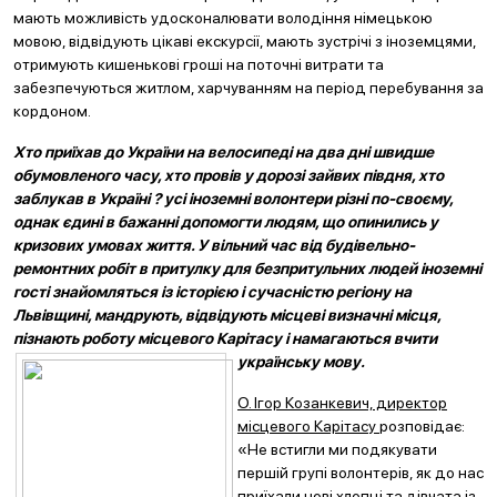
мають можливість удосконалювати володіння німецькою
мовою, відвідують цікаві екскурсії, мають зустрічі з іноземцями,
отримують кишенькові гроші на поточні витрати та
забезпечуються житлом, харчуванням на період перебування за
кордоном.
Хто приїхав до України на велосипеді на два дні швидше
обумовленого часу, хто провів у дорозі зайвих півдня, хто
заблукав в Україні ? усі іноземні волонтери різні по-своєму,
однак єдині в бажанні допомогти людям, що опинились у
кризових умовах життя. У вільний час від будівельно-
ремонтних робіт в притулку для безпритульних людей іно
земні
гості знайомляться із історією і сучасністю регіону на
Львівщині, мандрують, відвідують місцеві визначні місця,
пізнають роботу місцевого Карітасу і намагаються вчити
українську мову
.
О. Ігор Козанкевич, директор
місцевого Карітасу
розповідає:
«Не встигли ми подякувати
першій групі волонтерів, як до нас
приїхали нові хлопці та дівчата із