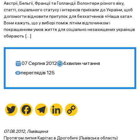
Австрії, Бельгії, Франції та Голландії. Волонтери різного віку,
статті, соціального статусу і інтересів приїхали до України, щоб
допомогти відновити притулок для безхатченків «Наша хата».
Вони кажуть, що у виборі поміж літнім відпочинком і
покращенням умов життя для соціально незахищених українців
обирають […]
07 Серпня 2012
4
хвилин читання
переглядів
125
Twitter
Facebook
Telegram
LinkedIn
Copy
Link
07.08.2012,
Львівщина
Протягом липня Карітас в Дрогобичі (Львівська область)