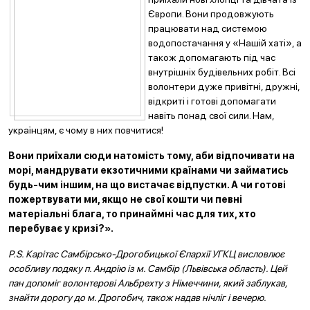
Європи. Вони продовжують
працювати над системою
водопостачання у «Нашій хаті», а
також допомагають під час
внутрішніх будівельних робіт. Всі
волонтери дуже привітні, дружні,
відкриті і готові допомагати
навіть понад свої сили. Нам,
українцям, є чому в них повчитися!
Вони приїхали сюди натомість тому, аби відпочивати на
морі, мандрувати екзотичними країнами чи займатись
будь-чим іншим, на що вистачає відпустки. А чи готові
пожертвувати ми, якщо не свої кошти чи певні
матеріальні блага, то принаймні час для тих, хто
перебуває у кризі?».
P.S. Карітас Самбірсько-Дрогобицької Єпархії УГКЦ висловлює
особливу подяку п. Андрію із м. Самбір (Львівська область). Цей
пан допоміг волонтерові Альбрехту з Німеччини, який заблукав,
знайти дорогу до м. Дрогобич, також надав нічліг і вечерю.