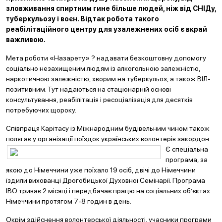
зловживання спиртним гине більше людей, ніж від СНІДу,
туберкульозу і воєн. Відтак робота такого
реабілітаційного центру для узалежнених осіб є вкрай
важливою.
Мета роботи «Назарету» ? надавати безкоштовну допомогу
соціально незахищеним людям із алкогольною залежністю,
наркотичною залежністю, хворим на туберкульоз, а також ВІЛ-
позитивним. Тут надаються на стаціонарній основі
консультування, реабілітація і ресоціалізація для десятків
потребуючих щороку.
Співпраця Карітасу із Міжнародним будівельним чином також
полягає у організації поїздок українських волонтерів закордон.
Є спеціальна
програма, за
якою до Німеччини уже поїхало 19 осіб, двічі до Німеччини
їздили вихованці Дрогобицької Духовної Семінарії. Програма
IBO триває 2 місяці і передбачає працю на соціальних об’єктах
Німеччини протягом 7-8 годин в день.
Окрім здійснення волонтерської діяльності, учасники програми