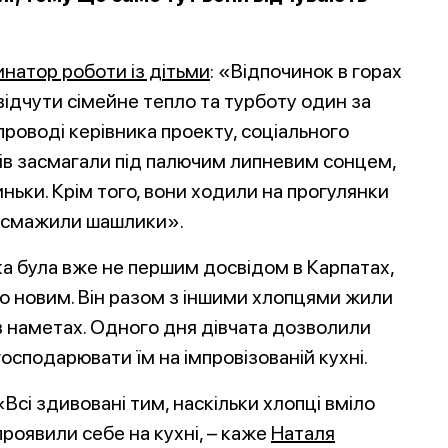
натор роботи із дітьми
: «Відпочинок в горах
відчути сімейне тепло та турботу один за
супроводі керівника проекту, соціального
нів засмагали під палючим липневим сонцем,
ньки. Крім того, вони ходили на прогулянки
 – смажили шашлики».
ка була вже не першим досвідом в Карпатах,
ло новим. Він разом з іншими хлопцями жили
в
наметах. Одного дня дівчата дозволили
господарювати їм на імпровізованій кухні.
«Всі здивовані тим, наскільки хлопці вміло
проявили себе на кухні, – каже
Наталя