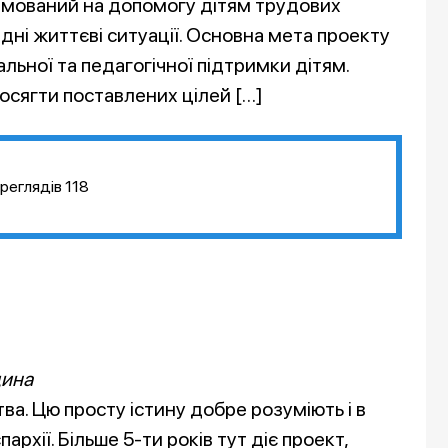
прямований на допомогу дітям трудових
ладні життєві ситуації. Основна мета проекту
льної та педагогічної підтримки дітям.
сягти поставлених цілей […]
реглядів
118
щина
тва. Цю просту істину добре розуміють і в
рхії. Більше 5-ти років тут діє проект,