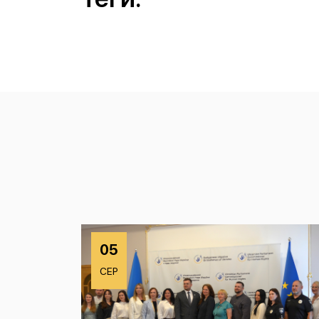
05
СЕР