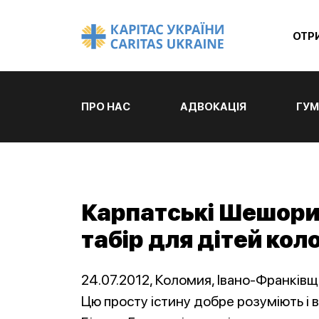
ОТР
ПРО НАС
АДВОКАЦІЯ
ГУМ
Карпатські Шешори 
табір для дітей ко
24.07.2012, Коломия, Івано-Франківщи
Цю просту істину добре розуміють і в