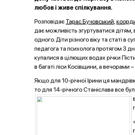
любов і живе спілкування.
Розповідає
Тарас Бучовський
,
коорди
дає можливість згуртуватися дітям, 
одного. Діти різного віку та статі в 
педагога та психолога протягом 3 д
купалися в цілющих водах річки Пісти
в багаті ліси Косівщини, а вечорами
Якщо для 10-річної Ірини ця мандрів
то для 14-річного Станіслава все бу