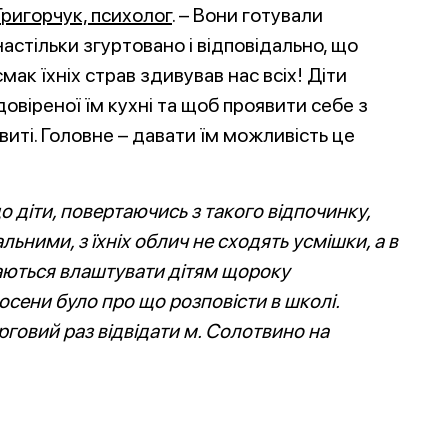
Г
ригорчук, психолог
. – Вони готували
настільки згуртовано і відповідально, що
смак їхніх страв здивував нас всіх! Діти
овіреної їм кухні та щоб проявити себе з
виті. Головне – давати їм можливість це
 діти, повертаючись з такого відпочинку,
льними, з їхніх облич не сходять усмішки, а в
гаються влаштувати дітям щороку
осени було про що розповісти в школі.
рговий раз відвідати м. Солотвино на