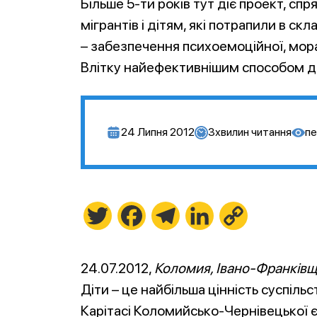
Більше 5-ти років тут діє проект, с
мігрантів і дітям, які потрапили в ск
– забезпечення психоемоційної, мора
Влітку найефективнішим способом до
24 Липня 2012
3
хвилин читання
пе
Twitter
Facebook
Telegram
LinkedIn
Copy
Link
24.07.2012,
Коломия, Івано-Франків
Діти – це найбільша цінність суспільс
Карітасі Коломийсько-Чернівецької єпа