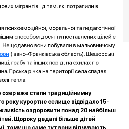
их мігрантів і дітям, які потрапили в
я психоемоційної, моральної та педагогічної
нішим способом досягти поставлених цілей є
и. Нещодавно вони побували в мальовничому
ори
(Івано-Франківська область). Шешорські
иці, грабу та інших порід, на схилах гір
. Гірська річка на території села спадає
олі тепла.
 до озер вже стали традиційнимиу
го року курортне селище відвідало 15-
ожливість оздоровити понад 20 н
айбільш
ітей. Щороку дедалі більше дітей
ї, тому що саме т
ут вони відчувають