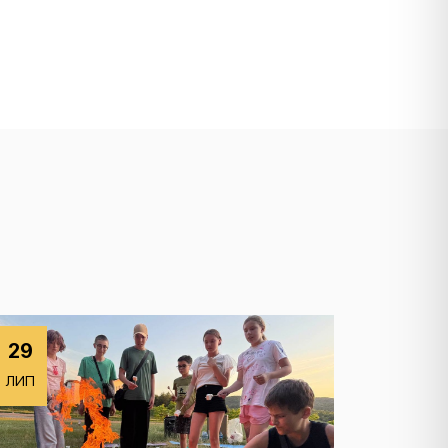
29
ЛИП