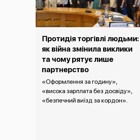
Протидія торгівлі людьми:
як війна змінила виклики
та чому рятує лише
партнерство
«Оформлення за годину»,
«висока зарплата без досвіду»,
«безпечний виїзд за кордон».