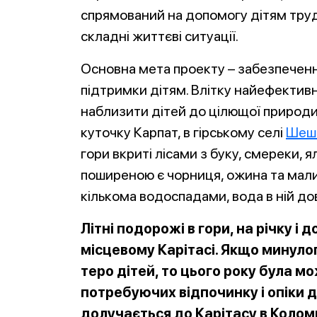
спрямований на допомогу дітям трудов
складні життєві ситуації.
Основна мета проекту – забезпеченн
підтримки дітям. Влітку найефектив
наблизити дітей до цілющої природ
куточку Карпат, в гірському селі
Шеш
гори вкриті лісами з буку, смереки, ял
поширеною є чорниця, ожина та малина
кількома водоспадами, вода в ній дов
Літні подорожі в гори, на річку і
місцевому Карітасі. Якщо минуло
теро дітей, то цього року була м
потребуючих відпочинку і опіки д
долучається до Карітасу в Коломи