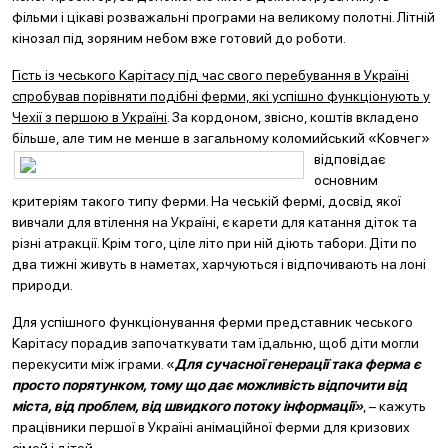
фільми і цікаві розважальні програми на великому полотні. Літній
кінозал під зоряним небом вже готовий до роботи.
Гість із чеського Карітасу під час свого перебування в Україні
спробував порівняти подібні ферми, які успішно функціонують у
Чехії з першою в Україні
. За кордоном, звісно, коштів вкладено
більше, але тим не менше в загальному коломийсь
кий «Ковчег»
відповідає
основним
критеріям такого типу ферми. На чеській фермі, досвід якої
вивчали для втілення на Україні, є карети для катання діток та
різні атракції. Крім того, ціле літо при ній діють табори. Діти по
два тижні живуть в наметах, харчуються і відпочивають на лоні
природи.
Для успішного функціонування ферми представник чеського
Карітасу порадив започаткувати там їдальню, щоб діти могли
перекусити між іграми. «
Для сучасної генерації така ферма є
просто порятунком, тому що дає можливість відпочити від
міста, від проблем, від швидкого потоку інформації
»
, – кажуть
працівники першої в Україні анімаційної ферми для кризових