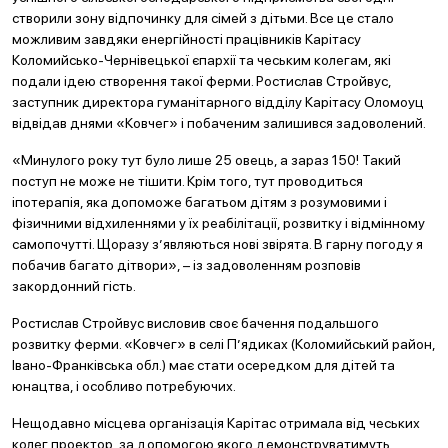
створили зону відпочинку для сімей з дітьми. Все це стало
можливим завдяки енергійності працівників Карітасу
Коломийсько-Чернівецької єпархії та чеським колегам, які
подали ідею створення такої ферми. Ростислав Стройвус,
заступник директора гуманітарного відділу Карітасу Оломоуц
відвідав днями «Ковчег» і побаченим залишився задоволений.
«Минулого року тут було лише 25 овець, а зараз 150! Такий
поступ не може не тішити. Крім того, тут проводиться
іпотерапія, яка допоможе багатьом дітям з розумовими і
фізичними відхиленнями у їх реабілітації, розвитку і відмінному
самопочутті. Щоразу з’являються нові звірята. В гарну погоду я
побачив багато дітвори», – із задоволенням розповів
закордонний гість.
Ростислав Стройвус висловив своє бачення подальшого
розвитку ферми. «Ковчег» в селі П’ядиках (Коломийський район,
Івано-Франківська обл.) має стати осередком для дітей та
юнацтва, і особливо потребуючих.
Нещодавно місцева організація Карітас отримала від чеських
колег проектор, за допомогою якого демонструватимуть