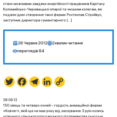
стало можливим завдяки енергійності працівників Карітасу
Коломийсько-Чернівецької єпархії та чеським колегам, які
подали ідею створення такої ферми. Ростислав Стройвус,
заступник директора гуманітарного […]
28 Червня 2012
2
хвилин читання
переглядів
84
Twitter
Facebook
Telegram
LinkedIn
Copy
Link
28.06.12
150 овець та четверо коней – гордість анімаційної ферми
«Ковчег», якій ще не має року від заснування. З руїн колись
успішного сільськогосподарського підприємства сьогодні