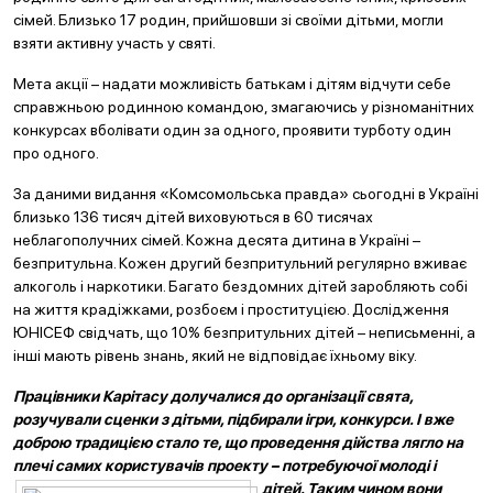
сімей. Близько 17 родин, прийшовши зі своїми дітьми, могли
взяти активну участь у святі.
Мета акції – надати можливість батькам і дітям відчути себе
справжньою родинною командою, змагаючись у різноманітних
конкурсах вболівати один за одного, проявити турботу один
про одного.
За даними видання «Комсомольська правда» сьогодні в Україні
близько 136 тисяч дітей виховуються в 60 тисячах
неблагополучних сімей. Кожна десята дитина в Україні –
безпритульна. Кожен другий безпритульний регулярно вживає
алкоголь і наркотики. Багато бездомних дітей заробляють собі
на життя крадіжками, розбоєм і проституцією. Дослідження
ЮНІСЕФ свідчать, що 10% безпритульних дітей – неписьменні, а
інші мають рівень знань, який не відповідає їхньому віку.
Працівники Карітасу долучалися до організації свята,
розучували сценки з дітьми, підбирали ігри, конкурси. І вже
доброю традицією стало те, що проведення дійства лягло на
плечі самих користувачів проекту – потребуюч
ої молоді і
дітей. Таким чином вони