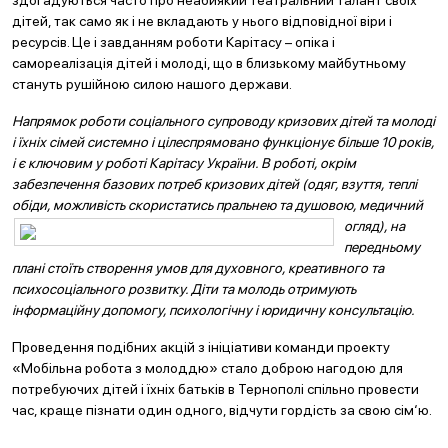
здогадуються часто про неабиякий театральний талант своїх
дітей, так само як і не вкладають у нього відповідної віри і
ресурсів. Це і завданням роботи Карітасу – опіка і
самореалізація дітей і молоді, що в близькому майбутньому
стануть рушійною силою нашого держави.
Напрямок роботи соціального супроводу кризових дітей та молоді
і їхніх сімей
системно і цілеспрямовано функціонує більше 10 років,
і є ключовим у роботі Карітасу України. В роботі, окрім
забезпечення базових потреб кризових дітей (одяг, взуття, теплі
обіди, можливість
скористатись пральнею та душовою, медичний
огляд), на
передньому
плані стоїть створення умов для духовного, креативного та
психосоціального розвитку. Діти та молодь отримують
інформаційну допомогу, психологічну і юридичну консультацію.
Проведення подібних акцій з ініціативи команди проекту
«Мобільна робота з молоддю» стало доброю нагодою для
потребуючих дітей і їхніх батьків в Тернополі спільно провести
час, краще пізнати один одного, відчути гордість за свою сім‘ю.