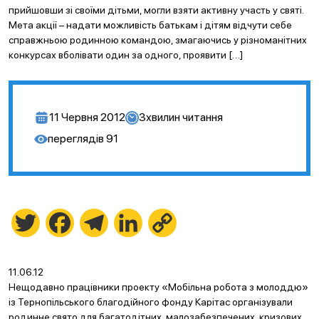
прийшовши зі своїми дітьми, могли взяти активну участь у святі.
Мета акції – надати можливість батькам і дітям відчути себе
справжньою родинною командою, змагаючись у різноманітних
конкурсах вболівати один за одного, проявити […]
11 Червня 2012
3
хвилин читання
переглядів
91
Twitter
Facebook
Telegram
LinkedIn
Copy
Link
11.06.12
Нещодавно працівники проекту «Мобільна робота з молоддю»
із Тернопільського благодійного фонду Карітас організували
родинне свято для багатодітних, малозабезпечених, кризових