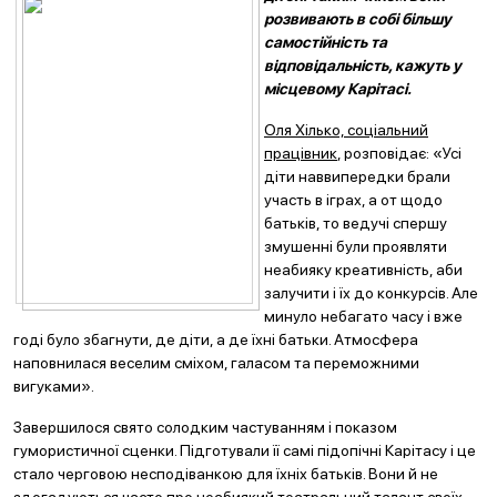
розвивають в собі більшу
самостійність та
відповідальність, кажуть у
місцевому Карітасі.
Оля Хілько, соціальний
працівник
, розповідає: «Усі
діти наввипередки брали
участь в іграх, а от щодо
батьків, то ведучі спершу
змушенні були проявляти
неабияку креативність, аби
залучити і їх до конкурсів. Але
минуло небагато часу і вже
годі було збагнути, де діти, а де їхні батьки. Атмосфера
наповнилася веселим сміхом, галасом та переможними
вигуками».
Завершилося свято солодким частуванням і показом
гумористичної сценки. Підготували її самі підопічні Карітасу і це
стало черговою несподіванкою для їхніх батьків. Вони й не