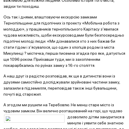
важливою для кожної людини. Особливо історія того міста,
звідки ти походиш.
Ось так і днями, влаштовуючи екскурсію замками
Тернопільщини для підопічних із проекту «Мобільна робота з
молоддю», у працівників тернопільського Карітасу з‘явилася
чудова можливість, щоби екскурсоводами були безпосередньо
підопічні молоді люди. «Ми дізнавалися хто з них бажав би
стати гідом і з‘ясувалося, що один з хлопців родом із міста
Микулинці ? містечка, перша писемна згадка про яке, датується
ще 1096 роком. Приїхавши туди, ми із захопленням
покарарбкались по руїнах замку з 16-го століття.
А наш друг із радістю розповідав, як ще в дитинстві вони із
друзями самостійно досліджували зруйновані частини замку,
залазили в підземелля, переповідав також інші бувальщини,
почуті від старожил.
А згодом ми рушили на Теребовлю. Не менш старе місто із
чудовим замком. Він велично розташований на
горі, що чудово
дозволило дітям зануритися в
минуле і уявити себе знатною