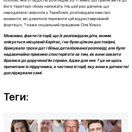
особою, яка з гордістю розглядає усі ті землі, що прилягають до
його території і йому належать. На цей раз дівчина, що
народилася і виросла у Теребовлі, розповідала нам про
моменти, які довелося пережити цій відреставрованій
фортеці», ? каже соціальний працівник Оля Хілько.
Можливо, факти і історії, що їх розповідали діти, якими
опікується місцевий Карітас, і не були цілком достовірні,
бракувало трохи дат і більш деталізованої розповіді, але було
надзвичайно приємно спостерігати за тим, як вони завзято
бралися до дорученої їм справи. Адже для них ? це не щось
прочитане із підручника, а частина історії, яку вони в дитинстві
досліджували самі.
Теги: