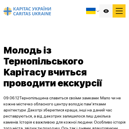
Молодь із
Тернопільського
Карітасу вчиться
проводити екскурсії
09.06.12Тернопільщина славиться своїми замками. Мало чи не
кожне містечко обласного центру володіє пам‘ятками
архітектури. Декотрі збереглися краще, інші на даний час
реставруються, а від декотрих залишилося лиш декілька
каменів. Історія є важливою для кожної людини. Особливо історія
того міста, звідки ти походиш. Ось так і днями, влаштовуючи