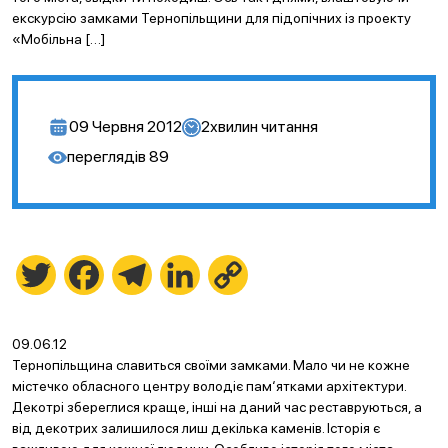
екскурсію замками Тернопільщини для підопічних із проекту
«Мобільна […]
09 Червня 2012
2
хвилин читання
переглядів
89
Twitter
Facebook
Telegram
LinkedIn
Copy
Link
09.06.12
Тернопільщина славиться своїми замками. Мало чи не кожне
містечко обласного центру володіє пам‘ятками архітектури.
Декотрі збереглися краще, інші на даний час реставруються, а
від декотрих залишилося лиш декілька каменів. Історія є