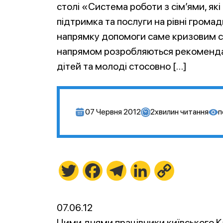
столі «Система роботи з сім’ями, як
підтримка та послуги на рівні громад
напрямку допомоги саме кризовим сім
напрямом розробляються рекомендац
дітей та молоді стосовно […]
07 Червня 2012
2
хвилин читання
п
Twitter
Facebook
Telegram
LinkedIn
Copy
Link
07.06.12
Цими днями працівники київського Ка