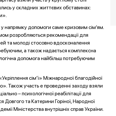
ились у складних життєвих обставинах:
и».
є у напрямку допомоги саме кризовим сім’ям.
рямом розробляються рекомендації для
тей та молоді стосовно вдосконалення
ребуючим, а також надається комплексна
хологічна допомога найбільш потребуючим
«Укріплення сім’ї» Міжнародної благодійної
о». Також участь e проведенні заходу взяли
ально – психологічної реабілітації для
ся Довгого та Катерини Горіної, Народної
адемії Міністерства внутрішніх справ України.