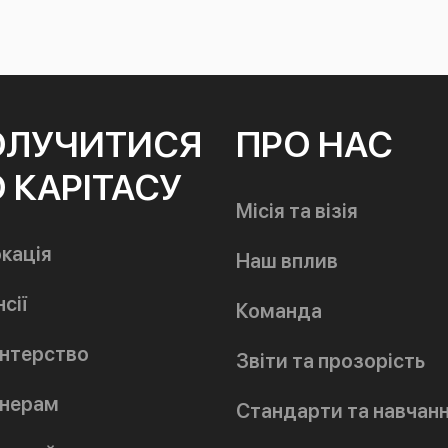
ОЛУЧИТИСЯ
ПРО НАС
 КАРІТАСУ
Місія та візія
кація
Наш вплив
сії
Команда
нтерство
Звіти та прозорість
нерам
Стандарти та навчан