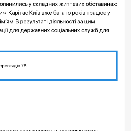
і опинились у складних життєвих обставинах:
и». Карітас Київ вже багато років працює у
’ям. В результаті діяльності за цим
ії для державних соціальних служб для
ереглядів
78
рітасу взяли участь у круглому столі