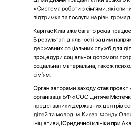
«Система роботи з сім’ями, які опин
підтримка та послуги на рівні громад
Карітас Київ вже багато років працю
В результаті діяльності за цим нап
державних соціальних служб для ді
процедури соціальної допомоги пот
соціальна і матеріальна, також пси
сім’ям.
Організаторами заходу став проект 
організації БФ «СОС Дитяче Містечк
представники державних центрів соці
дітей та молоді м. Києва, Фонду Оле
ініціативи, Юридичної клініки при Ак