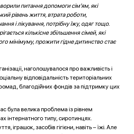
оворили питання допомоги сім’ям, які
кий рівень життя, втрата роботи,
ння і лікування, потрібну їжу, одяг тощо.
ігається кількісне збільшення сімей, які
го мінімуму, прожити гідне дитинство стає
ганізації, наголошувалося про важливість і
оціальну відповідальність територіальних
ромад, благодійних фондів за підтримку цих
ас була велика проблема із рівнем
ах інтернатного типу, сиротинцях.
тя, іграшок, засобів гігієни, навіть – їжі. Але