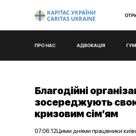
ОТР
ПРО НАС
АДВОКАЦІЯ
ГУМ
Благодійні організа
зосереджують свою
кризовим сім’ям
07.06.12Цими днями працівники київс