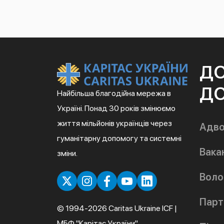
Д
ДО
Найбільша благодійна мережа в
Україні. Понад 30 років змінюємо
життя мільйонів українців через
Адво
гуманітарну допомогу та системні
Вакан
зміни.
Воло
Парт
© 1994-2026 Caritas Ukraine ICF |
МБФ "Карітас України"