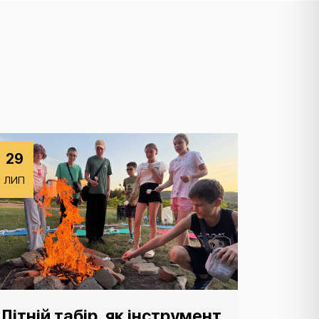
29
ЛИП
Літній табір, як інструмент