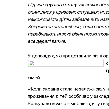
Під час круглого столу учасники обг
опинилися у кризових ситуаціях: низь
неможливість дітям забезпечити навча
Зокрема за останній час, коли спостер
перебувають нижче рівня прожитково
все дедалі важче.
У доповідях, які представили різні ор
с
г
сімей.
«Коли Україна стала незалежною, у н
проживання дітей особливо у заклад
Бракувало всього – меблів, одягу і взут