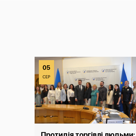
05
СЕР
Протидія торгівлі людьми: