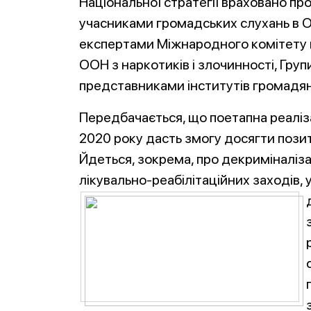
Національної стратегії враховано про
учасниками громадських слухань в О
експертами Міжнародного комітету 
ООН з наркотиків і злочинності, Гру
представниками інститутів громадян
Передбачається, що поетапна реаліза
2020 року дасть змогу досягти позити
Йдеться, зокрема, про декриміналіз
лікувально-реабілітаційних заходів