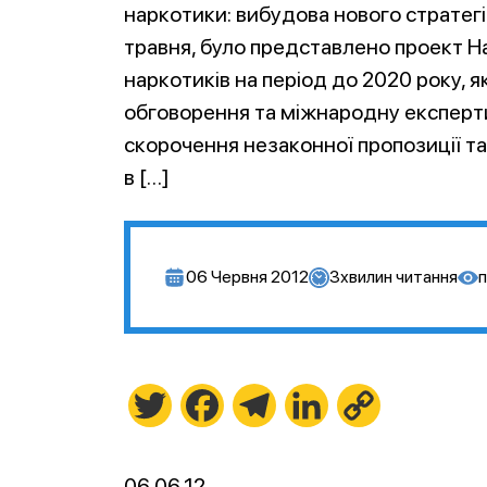
наркотики: вибудова нового стратегі
травня, було представлено проект На
наркотиків на період до 2020 року,
обговорення та міжнародну експерти
скорочення незаконної пропозиції т
в […]
06 Червня 2012
3
хвилин читання
п
Twitter
Facebook
Telegram
LinkedIn
Copy
Link
06.06.12