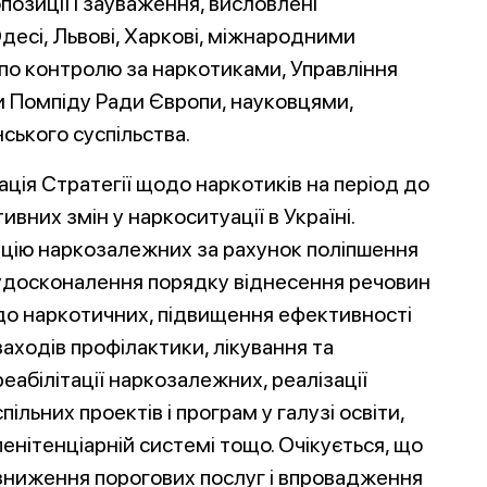
позиції і зауваження, висловлені
десі, Львові, Харкові, міжнародними
по контролю за наркотиками, Управління
пи Помпіду Ради Європи, науковцями,
ського суспільства.
ція Стратегії щодо наркотиків на період до
вних змін у наркоситуації в Україні.
ацію наркозалежних за рахунок поліпшення
, удосконалення порядку віднесення речовин
до наркотичних, п
ідвищення ефективності
заходів профілактики, лікування та
реабілітації наркозалежних, реалізації
спільних проектів і програм у галузі освіти,
пенітенціарній системі тощо. Очікується, що
зниження порогових послуг і впровадження