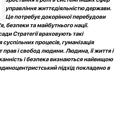
управління життєдіяльністю держави.
Це потребує докорінної перебудови
, безпеки та майбутнього нації.
сади Стратегії враховують такі
ія суспільних процесів, гуманізація
 прав і свобод людини. Людина, її життя і
орканність і безпека визнаються найвищою
людиноцентристський підхід покладено в