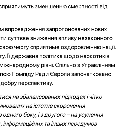
 сприятимуть зменшенню смертності від
ом впровадження запропонованих нових
тати суттєве зниження впливу незаконного
у свою чергу сприятиме оздоровленню нації.
гу. Її державна політика щодо наркотиків
міжнародному рівні. Спільно з Управлінням
рупою Помпіду Ради Європи започатковано
 добру перспективу.
ся на збалансованих підходах і чітко
ямованих на істотне скорочення
одного боку, і з другого – на усунення
х, інформаційних та інших передумов