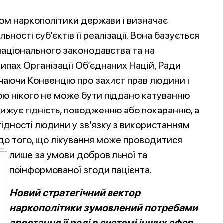
ом наркополітики держави і визначає
льності суб’єктів її реалізації. Вона базується
національного законодавства та на
пах Організації Об’єднаних Націй, Ради
чаючи Конвенцію про захист прав людини і
ою нікого не може бути піддано катуванню
ижує гідність, поводженню або покаранню, а
гідності людини у зв’язку з використанням
одо того, що лікування може проводитися
лише за умови
добровільної та
поінформованої згоди пацієнта.
Новий стратегічний вектор
наркополітики зумовлений потребами
зростання її ролі в системі інших сфер