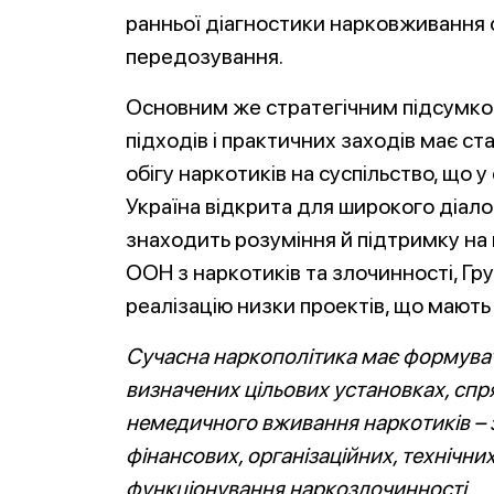
ранньої діагностики нарковживання
передозування.
Основним же стратегічним підсумк
підходів і практичних заходів має с
обігу наркотиків на суспільство, що 
Україна відкрита для широкого діало
знаходить розуміння й підтримку на 
ООН з наркотиків та злочинності, Г
реалізацію низки проектів, що мають
Сучасна наркополітика має формувати
визначених цільових установках, спр
немедичного вживання наркотиків – з 
фінансових, організаційних, технічни
функціонування наркозлочинності.