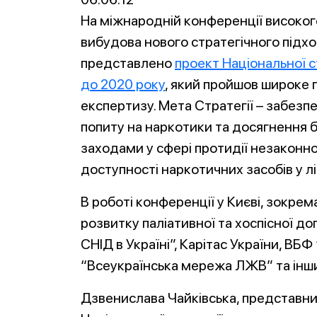
На міжнародній конференції високого
вибудова нового стратегічного підход
представлено
проект Національної с
до 2020 року
, який пройшов широке
експертизу. Мета Стратегії – забезп
попиту на наркотики та досягнення 
заходами у сфері протидії незаконно
доступності наркотичних засобів у лі
В роботі конференції у Києві, зокрем
розвитку паліативної та хоспісної д
СНІД в Україні”, Карітас України, ВБФ
“Всеукраїнська мережа ЛЖВ” та інш
Дзвенислава Чайківська, представниц