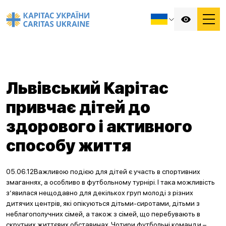
Львівський Карітас
привчає дітей до
здорового і активного
способу життя
05.06.12Важливою подією для дітей є участь в спортивних
змаганнях, а особливо в футбольному турнірі. І така можливість
з’явилася нещодавно для декількох груп молоді з різних
дитячих центрів, які опікуються дітьми-сиротами, дітьми з
неблагополучних сімей, а також з сімей, що перебувають в
скрутних життєвих обставинах. Чотири футбольні команди –