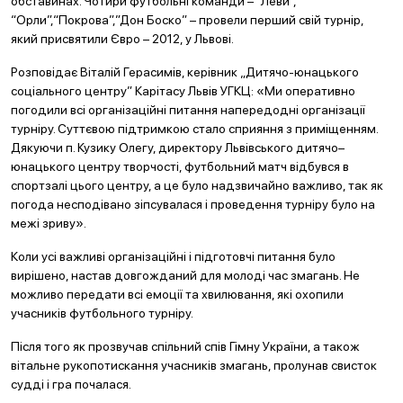
обставинах. Чотири футбольні команди – “Леви”,
“Орли”,“Покрова”,”Дон Боско” – провели перший свій турнір,
який присвятили Євро – 2012, у Львові.
Розповідає Віталій Герасимів, керівник „Дитячо-юнацького
соціального центру” Карітасу Львів УГКЦ: «Ми оперативно
погодили всі організаційні питання напередодні організації
турніру. Суттєвою підтримкою стало сприяння з приміщенням.
Дякуючи п. Кузику Олегу, директору Львівського дитячо–
юнацького центру творчості, футбольний матч відбувся в
спортзалі цього центру, а це було надзвичайно важливо, так як
погода несподівано зіпсувалася і проведення турніру було на
межі зриву».
Коли усі важливі організаційні і підготовчі питання було
вирішено, настав довгожданий для молоді час змагань. Не
можливо передати всі емоції та хвилювання, які охопили
учасників футбольного турніру.
Після того як прозвучав спільний спів Гімну України, а також
вітальне рукопотискання учасників змагань, пролунав свисток
судді і гра почалася.