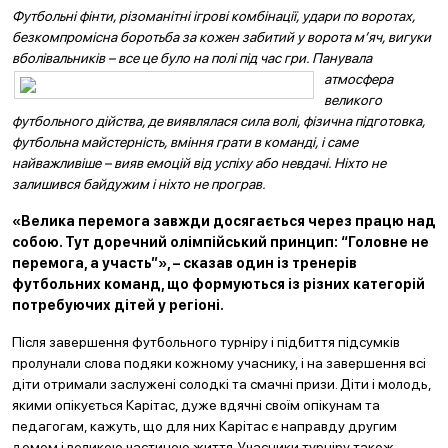
Футбольні фінти, різоманітні ігрові комбінації, удари по воротах,
безкомпромісна боротьба за кожен забитий у ворота м’яч, вигуки
вболівальників – все це було на полі під час гри. Панувала
атмосфера
великого
футбольного дійства, де виявлялася сила волі, фізична підготовка,
футбольна майстерність, вміння грати в команді, і саме
найважливіше – вияв емоцій від успіху або невдачі. Ніхто не
залишився байдужим і ніхто не програв.
«Велика перемога завжди досягається через працю над
собою. Тут доречний олімпійський принцип: “Головне не
перемога, а участь”», – сказав один із тренерів
футбольних команд, що формуються із різних категорій
потребуючих дітей у регіоні.
Після завершення футбольного турніру і підбиття підсумків
пролунали слова подяки кожному учаснику, і на завершення всі
діти отримали заслужені солодкі та смачні призи. Діти і молодь,
якими опікується Карітас, дуже вдячні своїм опікунам та
педагогам, кажуть, що для них Карітас є направду другим
домом і великою частиною життя. Учасники турніру також