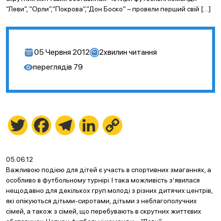
“Леви”, “Орли”,“Покрова”,”Дон Боско” – провели перший свій […]
05 Червня 2012
2
хвилин читання
переглядів
79
Twitter
Facebook
Telegram
LinkedIn
Copy
Link
05.06.12
Важливою подією для дітей є участь в спортивних змаганнях, а
особливо в футбольному турнірі. І така можливість з’явилася
нещодавно для декількох груп молоді з різних дитячих центрів,
які опікуються дітьми-сиротами, дітьми з неблагополучних
сімей, а також з сімей, що перебувають в скрутних життєвих