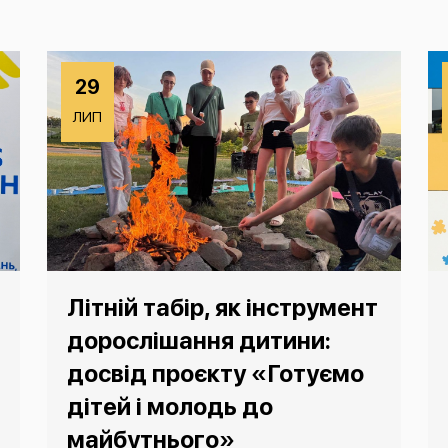
29
ЛИП
Літній табір, як інструмент
дорослішання дитини:
досвід проєкту «Готуємо
дітей і молодь до
майбутнього»