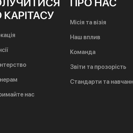
ОЛУЧИТИСЯ
ПРО НАС
 КАРІТАСУ
Місія та візія
кація
Наш вплив
сії
Команда
нтерство
Звіти та прозорість
нерам
Стандарти та навчан
римайте нас