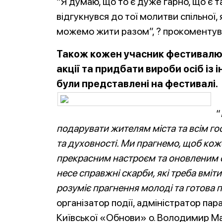
“Я думаю, що то є дуже гарно, що є та
відгукнувся до тої молитви спільної
можемо жити разом”, ? прокоментув
Також кожен учасник фестивалю 
акції та придбати вироби осіб із
були представлені на фестивалі.
“
подарувати жителям міста та всім го
та духовності. Ми прагнемо, щоб коже
прекрасним настроєм та оновленим с
несе справжні скарби, які треба вміти
розуміє прагнення молоді та готова п
організатор події, адміністратор пара
Київської «Обнови» о. Володимир М