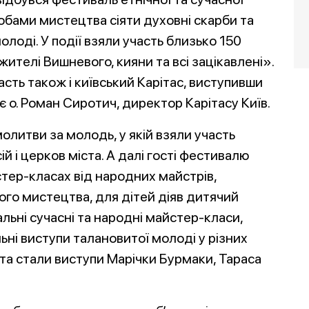
собами мистецтва сіяти духовні скарби та
лоді. У події взяли участь близько 150
жителі Вишневого, кияни та всі зацікавлені».
асть також і київський Карітас, виступивши
 о. Роман Сиротич, директор Карітасу Київ.
олитви за молодь, у якій взяли участь
 і церков міста. А далі гості фестивалю
тер-класах від народних майстрів,
го мистецтва, для дітей діяв дитячий
ьні сучасні та народні майстер-класи,
ьні виступи талановитої молоді у різних
а стали виступи Марічки Бурмаки, Тараса