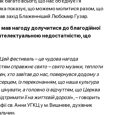
к багато всього, що нас об’єднує і я
, яка показує, що можемо молитися разом, що
ав захід Блаженніший Любомир Гузар.
мав нагоду долучитися до благодійної
 інтелектуальною недостатністю, що
Цей фестиваль – це чудова нагода
стям справжнє свято – свято музики, теплоти
н, хто завітав до нас, повернувся додому з
ерцем, із переконанням, що наша культура
 цінувати, а головно із відчуттям, що Церква
ідтримати її на життєвій дорозі
», – говорить
фії св. Анни УГКЦ у м. Вишневе, духівник
альчин.