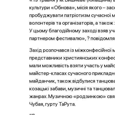
культури «Обнова», місія якого – за
пробуджувати патріотизм сучасної мо
волонтерів та організаторів, а також 
У цьому благодійному заході взяв уч
партнером фестивалю», ? повідомляє
Захід розпочався із міжконфесійної м
представники християнських конфесій
мали можливість взяти участь у майс
майстер-класах сучасного прикладно
майданчик, також відбулися танцювал
козацькі забави, музичні та танцювал
жанрах. Музичною «родзинкою» свят
Чубая, гурту ТаРута.