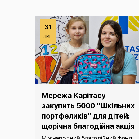
31
ЛИП
Мережа Карітасу
закупить 5000 “Шкільних
портфеликів” для дітей:
щорічна благодійна акція
Міжнародний благодійний фонд