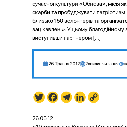
сучасної культури «Обнова», місія я
скарби та пробуджувати патріотизм с
близько 150 волонтерів та організато
зацікавлені». У цьому благодійному з
виступивши партнером […]
26 Травня 2012
2
хвилин читання
п
Twitter
Facebook
Telegram
LinkedIn
Copy
Link
26.05.12
«19 травня у м. Вишневе (Київщина) 