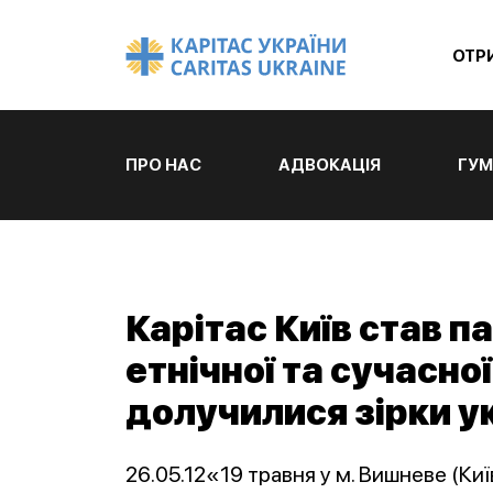
ОТР
ПРО НАС
АДВОКАЦІЯ
ГУМ
Карітас Київ став 
етнічної та сучасної
долучилися зірки у
26.05.12«19 травня у м. Вишневе (Ки