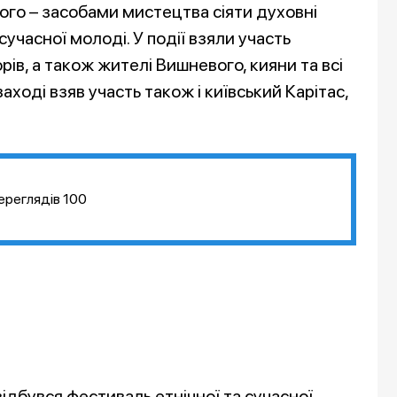
кого – засобами мистецтва сіяти духовні
учасної молоді. У події взяли участь
рів, а також жителі Вишневого, кияни та всі
аході взяв участь також і київський Карітас,
ереглядів
100
відбувся фестиваль етнічної та сучасної