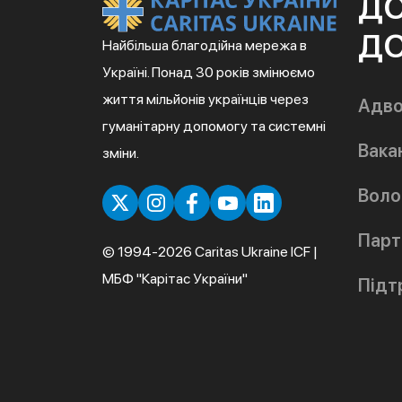
Д
ДО
Найбільша благодійна мережа в
Україні. Понад 30 років змінюємо
життя мільйонів українців через
Адво
гуманітарну допомогу та системні
Вакан
зміни.
Воло
Парт
© 1994-2026 Caritas Ukraine ICF |
МБФ "Карітас України"
Підт