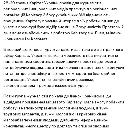
28-29 травня Карітас України провів для журналістів
регіональних і національних медіа прес-тур до регіональних
організацій Карітасу. З боку українських ЗМІ відзначають
працівники Карітасу приємний інтерес до їх роботи, однак до
участі в прес-турі було відібрано лише 7 журналістів. Протягом 2
днів вони ознайомились із роботою Карітасу в м. Львів, м. Івано-
Франківськ і м. Коломия.
В перший день прес-туру журналісти завітали до центрального
офісу Карітасу України, де мали можливість поспілкуватись із
національними координаторами діючих проектів допомоги
потребуючим людям, задати їм ключові і дещо навіть інтригуючі
питання про специфіку діяльності міжнародної благодійної
організації в Україні, із її специфічними реаліями,
законодавством і громадянською культурою.
Потім група журналістів поїхала до Івано-Франківська, де
відвідала приміщення місцевого Карітасу і мала змогу побачити
роботу із неповносправними молодими людьми, дітьми
трудових мігрантів, дітьми і молоддю із кризових сімей,
малозабезпеченими людьми, діяльність інформаційно-
консультаційного центру по догляду та опіці за хворими