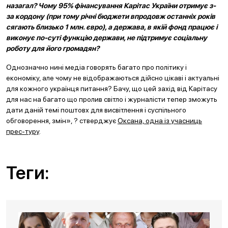
назагал? Чому 95% фінансування Карітас України отримує з-
за кордону (при тому річні бюджети впродовж останніх років
сягають близько 1 млн. євро), а держава, в якій фонд працює і
виконує по-суті функцію держави, не підтримує соціальну
роботу для його громадян?
Однозначно нині медіа говорять багато про політику і
економіку, але чому не відображаються дійсно цікаві і актуальні
для кожного українця питання? Бачу, що цей захід від Карітасу
для нас на багато що пролив світло і журналісти тепер зможуть
дати даній темі поштовх для висвітлення і суспільного
обговорення, змін», ? стверджує
Оксана, одна із учасниць
прес-туру
.
Теги: