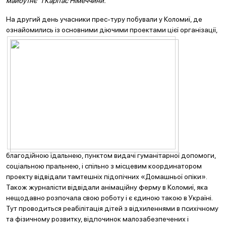
м
айбутнє” і Карітас Німеччини.
На другий день учасники прес-туру побували у Коломиї, де
ознайомились із основними діючими
проектами цієї організації,
благодійною їдальнею, пунктом видачі гуманітарної допомоги,
соціальною пральнею, і спільно з місцевим координатором
проекту відвідали тамтешніх підопічних «Домашньої опіки».
Також журналісти відвідали анімаційну ферму в Коломиї, яка
нещодавно розпочала свою роботу і є єдиною такою в Україні.
Тут проводиться реабілітація дітей з відхиленнями в психічному
та фізичному розвитку, відпочинок малозабезпечених і