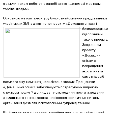
людьми, також роботу по запобіганню і допомозі жертвам
торгівлі людьми.
Основною метою прес-туру
було ознайомлення представників
українських ЗМІ із діяльністю проекту «Дома
шня опіка» і
безпосередньо
підопічними
такого проекту.
Завданням
проекту
«Домашня
опіка» є
покращення
якості життя
самотніх осіб
похилого віку, немічних, невиліковно хворих. Працівники
«Домашньої опіки» забезпечують потребуючих широким
спектром послуг ? догляд за тілом, медичні послуги, ведення
домашнього господарства, вирішення юридичних питань,
організація дозвілля, психологічний супровід та інше.
Що було високо відзначено медійниками, то це особистісний