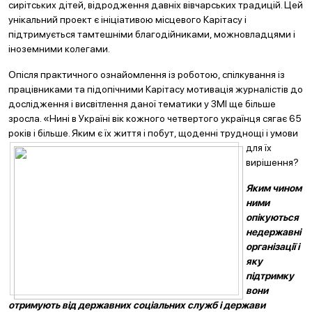
сирітських дітей, відродження давніх вівчарських традицій. Цей
унікальний проект є ініціативою місцевого Карітасу і
підтримується тамтешніми благодійниками, можновладцями і
іноземними колегами.
Опісля практичного ознайомлення із роботою, спілкування із
працівниками та підопічними Карітасу мотивація журналістів до
дослідження і висвітлення даної тематики у ЗМІ ще більше
зросла. «Нині в Україні вік кожного четвертого українця сягає 65
років і більше. Яким є
їх життя і побут, щоденні труднощі і умови
для їх
вирішення?
Яким чином
ними
опікуються
недержавні
організації і
яку
підтримку
вони
отримують від державних соціальних служб і держави