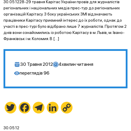
30.05.1228-29 травня Карітас України провів для журналістів
регіональних і національних медіа прес-тур до регіональних
організацій Карітасу. З боку українських ЗМІ відзначають
працівники Карітасу приємний інтерес до їх роботи, однак до
участі в прес-турі було відібрано лише 7 журналістів. Протягом 2
днів вони ознайомились із роботою Карітасу в м. Львів, м. Івано-
Франківськ і м. Коломия. В […]
30 Травня 2012
4
хвилин читання
переглядів
96
Twitter
Facebook
Telegram
LinkedIn
Copy
Link
30.05.12