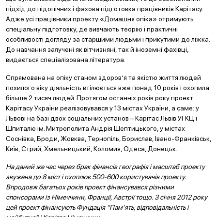
підхід до підопічних і фахова підготовка працівників Карітасу.
Адже усі працівники проекту «Домашня опіка» отримують
спеціальну підготовку, де вивчають теорію і практичні
особливості догляду за старшими людьми і прикутими до ліжка.
До навчання залучені як вітчизняні, так й іноземні фахівці,
видається спеціалізована література.
Спрямована на опіку станом здоров’я та якістю життя людей
похилого віку діяльність втілюється вже понад 10 років і охопила
більше 2 тисяч людей. Протягом останніх років року проект
Карітасу України реалізовувався у 13 містах України, а саме: у
Львові на базі двох соціальних установ – Карітас Львів УГКЦ і
Шпиталю ім. Митрополита Андрія Шептицького, у містах
Соснівка, Броди, Жовква, Тернопіль, Борислав, Івано-Франківськ,
Київ, Стрий, Хмельницький, Коломия, Одеса, Донецьк.
На даний же час через брак фінансів географія і масштаб проекту
звужена до 8 міст і охоплює 500-600 користувачів проекту.
Впродовж багатьох років проект фінансувався різними
спонсорами із Німеччини, Франції, Австрії тощо. З січня 2012 року
цей проект фінансують Фундація “Пам’ять, відповідальність і