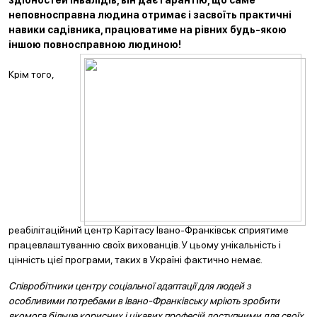
здібностей інвалідів, він дає гарантію, що саме
неповносправна людина отримає і засвоїть практичні
навики садівника, працюватиме на рівних будь-якою
іншою повносправною людиною!
Крім того,
реабілітаційний центр Карітасу Івано-Франківськ сприятиме
працевлаштуванню своїх вихованців. У цьому унікальність і
цінність цієї програми, таких в Україні фактично немає.
Співробітники центру соціальної адаптації для людей з
особливими потребами в Івано-Франківську мріють зробити
якомога більше корисних і цікавих професій доступними дл
я своїх