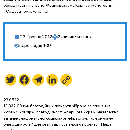
облаштування в Івано-Франківському Карітасі майстерні
«Садова група», на […]
23 Травня 2012
2
хвилин читання
переглядів
109
Twitter
Facebook
Telegram
LinkedIn
Copy
Link
23.05.12
12 832,00 грн благодійних пожертв зібрано за сприяння
Української біржі благодійності – першої в Україні незалежної
загальнонаціональної соціальної інфраструктури он-лайн
благодійності ? для реалізації освітнього проекту «Наше