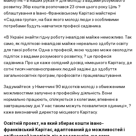
майбутнє – в наших руках!» для молоді з вадами розумового
розвитку. Збір коштів розпочався 23 січня цього року. Ціль ?
облаштування в Івано-Франківському Карітасі майстерні
«Садова група», на базі якого молоді люди з особливими
потребами будуть навчатися професії садівника.
«В Україні знайти гідну роботу інвалідові майже неможливо. Так
само, як підліткові-інвалідові майже нереально здобути освіту
для такої роботи. Одна з професій, якою чудово може оволодіти
підліток з вадами розумового розвитку, ? це професія
садівника. Про це каже солідний досвід німецького Карітасу, де
сотні тисяч неповносправних людей задіяні до здобуття
загальноосвітніх програм, профіосвіти і працевлаштування.
Задумайтеся: у Німеччині 90 відсотків молоді з обмеженими
можливостями залучено в професійну діяльність. Вони
нормально працюють, спілкуються з колегами, впевнені в
завтрашньому дні. У нас таким можуть похвалитися одиниці», ?
каже виконавчий директор місцевого Карітасу.
Освітній проект, на який збирає кошти івано-
франківський Карітас, адаптований до можливостей і