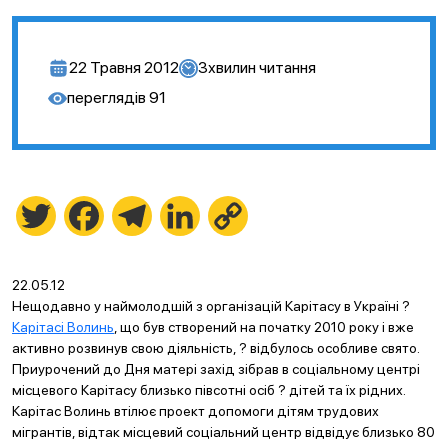
22 Травня 2012
3
хвилин читання
переглядів
91
Twitter
Facebook
Telegram
LinkedIn
Copy
Link
22.05.12
Нещодавно у наймолодшій з організацій Карітасу в Україні ?
Карітасі Волинь
, що був створений на початку 2010 року і вже
активно розвинув свою діяльність, ? відбулось особливе свято.
Приурочений до Дня матері захід зібрав в соціальному центрі
місцевого Карітасу близько півсотні осіб ? дітей та їх рідних.
Карітас Волинь втілює проект допомоги дітям трудових
мігрантів, відтак місцевий соціальний центр відвідує близько 80