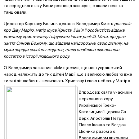
та середнього віку. Вони розповідали вірші, співали пісні та
танцювали.
Директор Карітасу Волинь декан о. Володимир Кметь
розповів
про Діву Марію, матір Ісуса
Христа. Її ім’я іі особистість відома
кожному християнину і віруючим інших релігій. Мати, що
дала
життя Синові Божому, що віддала
найдорожче, свою дитину, на
муки заради спасіння людства, стала особливо шанованою
постаттю в історії людського роду
.
О. Володимир зазначив: «Ми щасливі, що наш український
народ належить до тих дітей Марії, що з великою любов’ю вже
тисячі літ люблять і величають Христову і свою небесну
Матір».
Впродовж свята учасники
церковного хору
Української Греко-
Католицької Церкви Св.
Верх. Апостолів Петра і
Павла Іванка та Богдан
Цюники разом з о.
Володимиром виконали