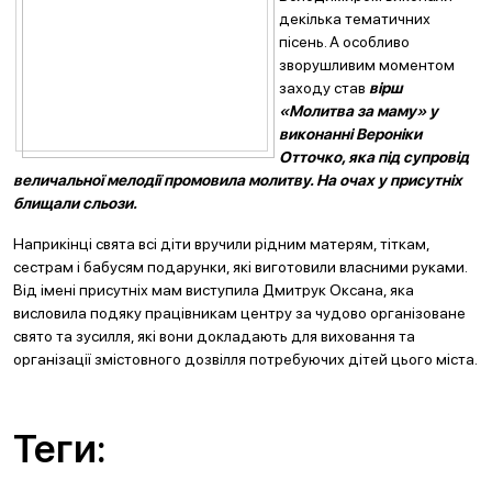
декілька тематичних
пісень. А особливо
зворушливим моментом
заходу став
вірш
«М
олитва за маму» у
виконанні Вероніки
Отточко, яка під супровід
величальної мелодії промовила молитву. На очах у присутніх
блищали сльози.
Наприкінці свята всі діти вручили рідним матерям, тіткам,
сестрам і бабусям подарунки, які виготовили власними руками.
Від імені присутніх мам виступила Дмитрук Оксана, яка
висловила подяку працівникам центру за чудово організоване
свято та зусилля, які вони докладають для виховання та
організації змістовного дозвілля потребуючих дітей цього міста.
Теги: