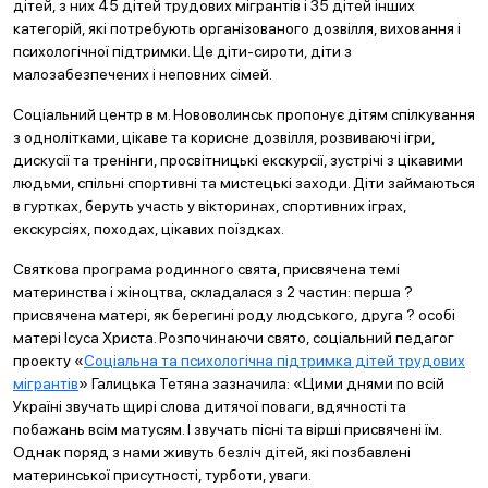
дітей, з них 45 дітей трудових мігрантів і 35 дітей інших
категорій, які потребують організованого дозвілля, виховання і
психологічної підтримки. Це діти-сироти, діти з
малозабезпечених і неповних сімей.
Соціальний центр в м. Нововолинськ пропонує дітям спілкування
з однолітками, цікаве та корисне дозвілля, розвиваючі ігри,
дискусії та тренінги, просвітницькі екскурсії, зустрічі з цікавими
людьми, спільні спортивні та мистецькі заходи. Діти займаються
в гуртках, беруть участь у вікторинах, спортивних іграх,
екскурсіях, походах, цікавих поїздках.
Святкова програма родинного свята, присвячена темі
материнства і жіноцтва, складалася з 2 частин: перша ?
присвячена матері, як берегині роду людського, друга ? особі
матері Ісуса Христа. Розпочинаючи свято, соціальний педагог
проекту «
Соціальна та психологічна підтримка дітей трудових
мігрантів
» Галицька Тетяна зазначила: «Цими днями по всій
Україні звучать щирі слова дитячої поваги, вдячності та
побажань всім матусям. І звучать пісні та вірші присвячені їм.
Однак поряд з нами живуть безліч дітей, які позбавлені
материнської присутності, турботи, уваги.