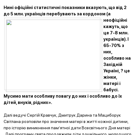
Нині офіційні статистичні показники вказують, що від 2
до 5 млн. українців пере
був
ають за кордоном (а
неофіційні
кажуть, що
це 7-8 млн.
українців). І
65-70% з
них,
особливо на
Західній
Україні, ? це
жінки
,
матері і
бабусі.
Мусимо мати особливу повагу до них і особливо до їх
дітей, внуків, рідних».
Далі ведучі Сергій Кравчук, Дмитрук Дарина та Мациборук
Світлана розповіли про значення матері в житті кожної дитини,
про історію виникнення пам’ятної дати Всесвітнього Дня матері
. Далі програму свята продовжили діти дошкільного, молодшого