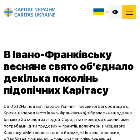
В Івано-Франківську
весняне свято об’єднало
декілька поколінь
підопічних Карітасу
08.05.12На подвір’ї парафії Успіння Пресвятої Богородиці в с.
Крихівці (передмістя Івано-Франківська) зібралось нещодавно
близько 35 молодих людей. Серед них молодь з особливими
потребами, діти трудових мігрантів, волонтери з місцевого
Карітасу. «Ми кривого танцю йдем», «Посіяла огірочки»,
«Вербовая дощечка», – гучні красиві співи лунали на