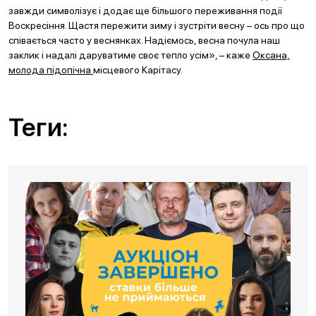
завжди символізує і додає ще більшого переживання події
Воскресіння. Щастя пережити зиму і зустріти весну – ось про що
співається часто у веснянках. Надіємось, весна почула наш
заклик і надалі даруватиме своє тепло усім», – каже
Оксана,
молода підопічна
місцевого Карітасу.
Теги: