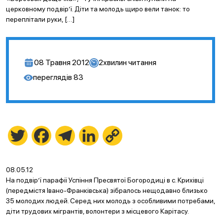
церковному подвір’ї. Діти та молодь щиро вели танок: то
переплітали руки, […]
08 Травня 2012
2
хвилин читання
переглядів
83
Twitter
Facebook
Telegram
LinkedIn
Copy
Link
08.05.12
На подвір’ї парафії Успіння Пресвятої Богородиці в с. Крихівці
(передмістя Івано-Франківська) зібралось нещодавно близько
35 молодих людей. Серед них молодь з особливими потребами,
діти трудових мігрантів, волонтери з місцевого Карітасу.