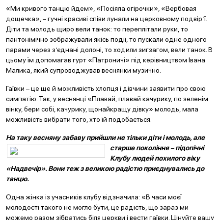
«Ми кривого танцю йдем», «Посіяла огірочки», «Вербовая
дощечка», – гучні красиві співи лунали на церковному подвір’ї.
Діти та молодь щиро вели танок: то переплітали руки, то
пантонімічно зображували якісь події, то пускали одне одного
парами через з’єднані долоні, то ходили зигзагом, вели танок. В
цьому їм допомагав гурт «Патроничі» під керівництвом Івана
Малика, який супроводжував веснянки музично.
Гаївки – це ще й можливість хлопця і дівчини заявити про свою
симпатію. Так, у веснянці «Плавай, плавай качурику, по зеленім
вінку, бери собі, качурику, щонайкращу дівку» молодь, мала
можливість вибрати того, хто їй подобається.
На таку весняну забаву прийшли не тільки діти і молодь, але
старше поколін
ня – підопічні
Клубу людей похилого віку
«Надвечір». Вони теж з великою радістю приєднувались до
танцю.
Одна жінка із учасників клубу відзначила: «В часи моєї
молодості такого не могло бути, це радість, що зараз ми
можемо разом зібратись біля церкви і вести гаївки. Цінуйте вашу