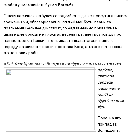
свободу і можливість бути з Богом!».
Опісля веснянок відбувся солодкий стіл, де всі присутні ділилися
враженнями, обговорювались спільні майбутні плани та
прагнення. Весняне дійство було надзвичайно привабливе і
цікаве для молоді не тільки як весела гра, але і розповідь про
наших предків. Гаївки – це тривала і цікава історія нашого
народу, закликання весни, прослава Бога, а також підготовка
до польових робіт.
«
Дні після Христового Воскресіння відзначаються всеохопною
радістю,
світлістю
сердець,
сповненням
надій та
підкріпленням
віри.
Пора, на яку
припадає
Великдень,