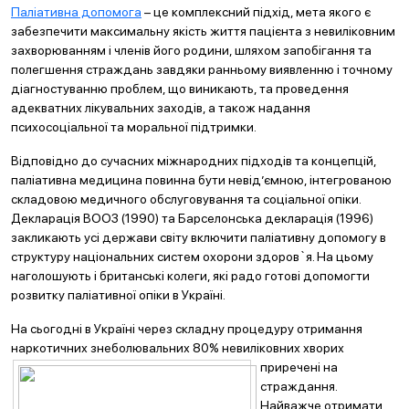
Паліативна допомога
– це комплексний підхід, мета якого є
забезпечити максимальну якість життя пацієнта з невиліковним
захворюванням і членів його родини, шляхом запобігання та
полегшення страждань завдяки ранньому виявленню і точному
діагностуванню проблем, що виникають, та проведення
адекватних лікувальних заходів, а також надання
психосоціальної та моральної підтримки.
Відповідно до сучасних міжнародних підходів та концепцій,
паліативна медицина повинна бути невід’ємною, інтегрованою
складовою медичного обслуговування та соціальної опіки.
Декларація ВООЗ (1990) та Барселонська декларація (1996)
закликають усі держави світу включити паліативну допомогу в
структуру національних систем охорони здоров`я. На цьому
наголошують і британські колеги, які радо готові допомогти
розвитку паліативної опіки в Україні.
На сьогодні в Україні через складну процедуру отримання
наркотичних знеболювальних 80%
невиліковних хворих
приречені на
страждання.
Найважче отримати