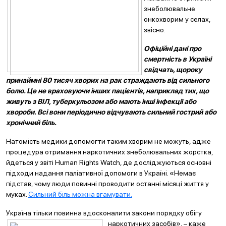
знеболювальне
онкохворим у селах,
звісно.
Офіційні дані про
смертність в Україні
свідчать, щороку
принаймні 80 тисяч хворих на рак страждають від сильного
болю. Це не враховуючи інших пацієнтів, наприклад тих, що
живуть з ВІЛ, туберкульозом або мають інші інфекції або
хвороби. Всі вони періодично відчувають сильний гострий або
хронічний біль.
Натомість медики допомогти таким хворим не можуть, адже
процедура отримання наркотичних знеболювальних жорстка,
йдеться у звіті Human Rights Watch, де досліджуються основні
підходи надання паліативної допомоги в Україні. «Немає
підстав, чому люди повинні проводити останні місяці життя у
муках.
Сильний біль можна вгамувати.
Україна тільки повинна вдосконалити закони порядку
обігу
наркотичних засобів», – каже