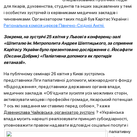
для лікарів, духовенства, студентів та інших зацікавлених у темі
і особистих зустрічей із керівниками медичних закладів і
чиновниками. Організатором таких подій був Карітас України і
Регіональна комісія церков Північно-Східної Англії.
Зокрема, на зустрічі 25 квітня у Львові в конференц-залі
«Шпиталю ім. Митрополита Андрея Шептицького, за сприяння
Карітасу України було презентовано дослідження с. Йосафати
(Оксани Добрик) «Па
ліативна допомога як протидія
евтаназії».
На публічному семінарі 26 квітня у Києві зустрілись
представники Ліги паліативної допомоги, міжнародного фонду
«Відродження», представники державних органів влади,
медичних закладів. «Об’єднати зусилля усіх можливих сторін,
активізувати місцеві і професійні громади, лікарський потенціал
? ось які завдання ми ставимо перед собою», ? каже
Дзвенислава Чайківська, організатор зустрічі
. ? «Українська
влада мусить нарешті реалізовувати принцип субсидіарності,
уповноважити правом надавати відповідні соціальні
послуги і
паліативну