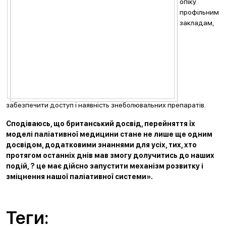
опіку
профільним
закладам,
забезпечити доступ і наявність знеболювальних препаратів.
Сподіваюсь, що британський досвід, перейняття їх
моделі паліативної медицини стане не лише ще одним
досвідом, додатковими знаннями для усіх, тих, хто
протягом останніх днів мав змогу долучитись до наших
подій, ? це має дійсно запустити механізм розвитку і
зміцнення нашої паліативної системи».
Теги: