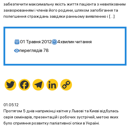
забезпечити максимальну якість життя пацієнта з невиліковним
захворюванням і членів його родини, шляхом запобігання та
полегшення страждань завдяки ранньому виявленню і […]
01 Травня 2012
4
хвилин читання
переглядів
78
Twitter
Facebook
Telegram
LinkedIn
Copy
Link
01.05.12
Протягом 5 днів наприкінці квітня у Львові та Києві відбулась
серія семінарів, презентацій і робочих зустрічей, метою яких
було сприяння розвитку паліативної опіки в Україні.