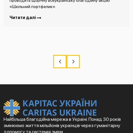
проводить щорічну всеукраїнську благодійну акцію
«Шкільний портфелик».
Читати далі
Найбільша благодійна мережа в Україні. Понад 30 років
змінюємо життя мільйонів українців через гуманітарну
допомогу та системні зміни.