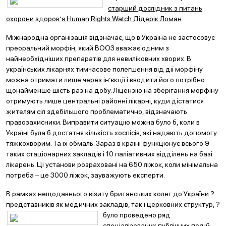
старший дослідник з питань
охорони здоров’я Human Rights Watch Дідерік Ломан
.
Міжнародна організація відзначає, що в Україна не застосовує
преоральний морфін, який ВООЗ вважає одним з
найнеобхідніших препаратів для невиліковних хворих. В
українських лікарнях тимчасове полегшення від дії морфіну
можна отримати лише через ін’єкції і вводити його потрібно
щонайменше шість раз на добу. Ліцензію на зберігання морфіну
отримують лише центральні районні лікарні, куди дістатися
жителям сіл здебільшого проблематично, відзначають
правозахисники. Виправити ситуацію можна було б, коли в
Україні була б достатня кількість хоспісів, які надають допомогу
тяжкохворим. Та їх обмаль. Зараз в країні функціонує всього 9
таких стаціонарних закладів і 10 паліативних відділень на базі
лікарень. Ці установи розраховані на 650 ліжок, коли мінімальна
потреба – це 3000 ліжок, зауважують експерти.
В рамках нещодавнього візиту британських колег до України ?
представників як медичних закладів, так і церковних структур, ?
було
проведено ряд
спеціалізованих публічних подій