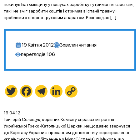
покинув Батьківщину у пошуках заробітку і утримання своєї сімї,
так і не зміг заробити коштів і отримав в Іспанії травму і
проблеми з опорно -руховим апаратом. Розповідає […]
19 Квітня 2012
3
хвилин читання
переглядів
106
Twitter
Facebook
Telegram
LinkedIn
Copy
Link
19.04.12
Григорій Селещук, керівник Комісії у справах мігрантів
Української Греко-Католицької Церкви, нещодавно звернувся
до Карітасу України з проханням допомогти у переправленні
українського заробітчанина з Мурсії (Іспанія). п. Микола, що