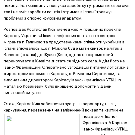
покинув Батьківщину у пошуках заробітку і утримання своєї сімї,
так і не зміг заробити коштів і отримав в Іспанії травму і
проблеми з опорно -руховим апаратом.
Розповідає Ростислав Кісь, менеджер міграційних проектів
Карітасу України: «Після телефонних контактів з сестрою
мігранта п. Галиною та представниками спільноти українців в
Іспанії з’ясувалось, що п. Микола буде мати квиток на літак з
Валенсії (Іспанія) до Жулян (Київ), однак не спроможний
переночувати в Києві та дістатися рідного села. А дім його на
Івано-Франківщині. Оперативно узгодивши питання логістики з
директором київського Карітасу, о. Романом Сиротичом, та
виконавчим директором Карітасу Івано-Франківськ УГКЦ, п.
Наталією Козакевич, було вирішено допомогти у даній
винятковій ситуації.
Отож, Карітас Київ забезпечив зустріч в аеропорту, нічліг,
харчування, перевезення на залізничний вокз
ал та квитки на
поїзд до м. Івано-
Франківська. А Карітас
Івано-Франківськ УГКЦ