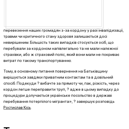
перевезення наших громадян з-за кордону у разі інвалідизації,
травми чи критичного стану здоровя залишається досі
невирішеним. Більшість таких випадків стосується осіб, що
перебували за кордоном напівлегально та не мали належної
страхівки, або ж страховий поліс, який вони мали не покриває
витрат по такому транспортуванню.
Тому, в основному питання повернення на Батьківщину
вирішується завдяки приватним контактам та в довільний
спосіб. Подекуди ? вибачте за прямоту чи, пак, різкість, через
кордон легше переправити труп, ? адже в цьому випадку до
процедури долучається українське посольство в державі
перебування потерпілого мігранта», ? завершує розповідь
Ростислав Кісь
.