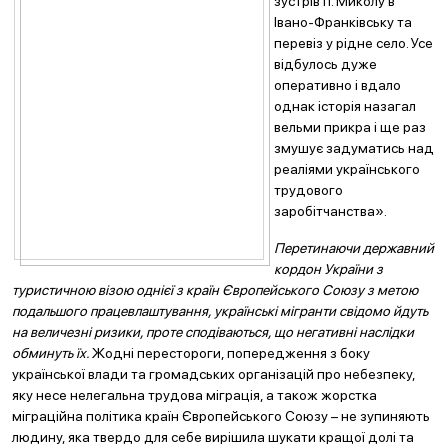
зустрів п. Миколу в
Івано-Франківську та
перевіз у рідне село. Усе
відбулось дуже
оперативно і вдало
однак історія назагал
вельми прикра і ще раз
змушує задуматись над
реаліями українського
трудового
заробітчанства».
Перетинаючи державний
кордон України з
туристичною візою однієї з країн Європейського Союзу з метою
подальшого працевлаштування, українські мігранти свідомо йдуть
на величезні ризики, проте сподіваються, що негативні наслідки
обминуть їх.
Жодні перестороги, попередження з боку
української влади та громадських організацій про небезпеку,
яку несе нелегальна трудова міграція, а також жорстка
міграційна політика країн Європейського Союзу – не зупиняють
людину, яка твердо для себе вирішила шукати кращої долі та