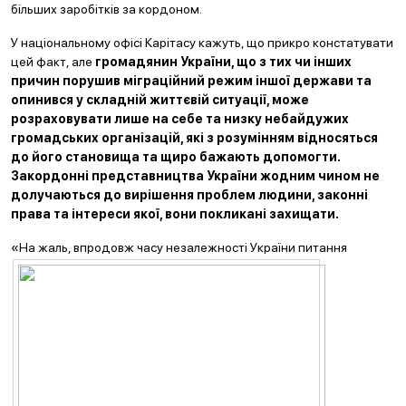
більших заробітків за кордоном.
У національному офісі Карітасу кажуть, що прикро констатувати
цей факт, але
громадянин України, що з тих чи інших
причин порушив міграційний режим іншої держави та
опинився у складній життєвій ситуації, може
розраховувати лише на себе та низку небайдужих
громадських організацій, які з розумінням відносяться
до його становища та
щиро бажають допомогти.
Закордонні представництва України жодним чином не
долучаються до вирішення проблем людини, законні
права та інтереси якої, вони покликані захищати.
«На жаль, впродовж часу
незалежності України питання