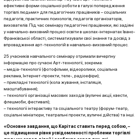
ефективні форми соціальної роботи в галузі попередження
торгівлі людьми» для педагогічних працівників – соціальних
педагогів, практичних психологів, педагогів організаторів,
вихователів. Під час семінару педагогічні працівники, які задіяні
у навчально-виховний процесі освіти в школах-інтернатах Івано-
Франківської області, систематизували свої знання та досвід з
впровадження aрт-технологій в навчально-виховний процес.
25 учасників навчального семінару отримали вичерпну
інформацію про сучасні Арт-технології, зокрема:
– медіа-технології (фотофільми, відеоролики, соціальна
реклама, Інтернет-проекти, теле-, радіоефіри);
– прикладні технології (кола жування, інсталяція,
масштабування);
– технології організації масових заходів (вуличні акції, квести,
флешмоби, фестивалі);
– технології інтерактиву та соціального театру (форум-театр,
соціальні мініатюри, театральні проекти, вуличні дійства) та інші.
«Основне завдання, що Карітас ставить перед собою, –
це підвищення рівня усвідомленості проблеми торгівлі