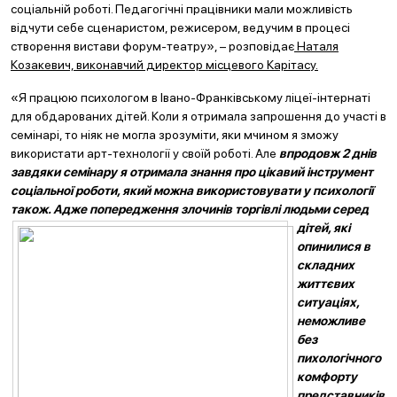
соціальній роботі. Педагогічні працівники мали можливість
відчути себе сценаристом, режисером, ведучим в процесі
створення вистави форум-театру», – розповідає
Наталя
Козакевич, виконавчий директор місцевого Карітасу.
«Я працюю психологом в Івано-Франківському ліцеї-інтернаті
для обдарованих дітей. Коли я отримала запрошення до участі в
семінарі, то ніяк не могла зрозуміти, яки мчином я зможу
використати арт-технології у своїй роботі. Але
впродовж 2 днів
завдяки семінару я отримала знання про цікавий інструмент
соціальної роботи, який можна використовувати у психології
також. Адже
попередження злочинів торгівлі людьми серед
дітей, які
опинилися в
складних
життєвих
ситуаціях,
неможливе
без
пихологічного
комфорту
представників