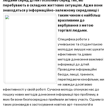
людьми серед дітей і особливо серед тих, які
перебувають в складних життєвих ситуаціях. Адже вони
знаходяться у інформаційн
о
-залежному середовищі і
таким чином є найбільш
вразливими до
вербування з метою
торгівлі людьми.
Специфіка роботи з
учнівською та студентською
молоддю змушує нас шукати
ефективних та дієвих
методів донесення важливої
інформації до дітей.
Проводячи інформаційні
бесіди, лекції, тренінги,
переглядаючи кінофільми, ми
не завжди досягаємо
ефективності у своїй роботі. Сучасна молодь спонукає нас до
пошуку нових методів донесення інформації про проблему, в
яких би вони безпосередньо приймали активну участь. Одним із
таких різновидів є застосування новітніх арт-технологій в