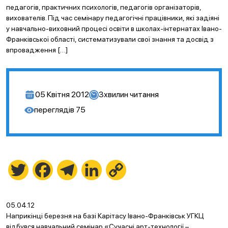
педагогів, практичних психологів, педагогів організаторів,
вихователів. Під час семінару педагогічні працівники, які задіяні
у навчально-виховний процесі освіти в школах-інтернатах Івано-
Франківської області, систематизували свої знання та досвід з
впровадження […]
05 Квітня 2012
3
хвилин читання
переглядів
75
Twitter
Facebook
Telegram
LinkedIn
Copy
Link
05.04.12
Наприкінці березня на базі Карітасу Івано-Франківськ УГКЦ
відбувся навчальний семінар «Сучасні арт-технології –