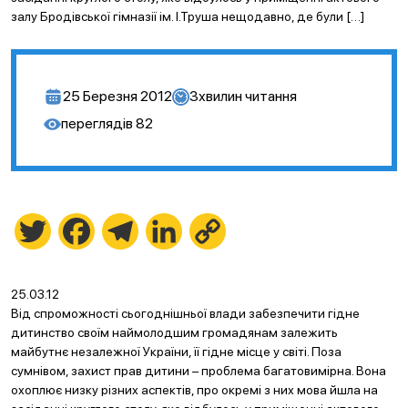
залу Бродівської гімназії ім. І.Труша нещодавно, де були […]
25 Березня 2012
3
хвилин читання
переглядів
82
Twitter
Facebook
Telegram
LinkedIn
Copy
Link
25.03.12
Від спроможності сьогоднішньої влади забезпечити гідне
дитинство своїм наймолодшим громадянам залежить
майбутнє незалежної України, її гідне місце у світі. Поза
сумнівом, захист прав дитини – проблема багатовимірна. Вона
охоплює низку різних аспектів, про окремі з них мова йшла на