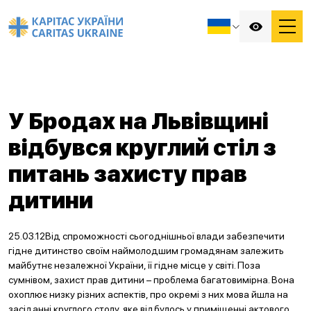
У Бродах на Львівщині
відбувся круглий стіл з
питань захисту прав
дитини
25.03.12Від спроможності сьогоднішньої влади забезпечити
гідне дитинство своїм наймолодшим громадянам залежить
майбутнє незалежної України, її гідне місце у світі. Поза
сумнівом, захист прав дитини – проблема багатовимірна. Вона
охоплює низку різних аспектів, про окремі з них мова йшла на
засіданні круглого столу, яке відбулось у приміщенні актового