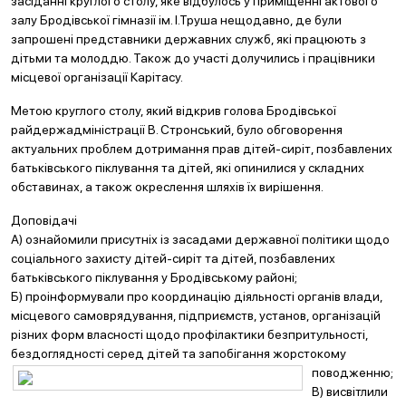
засіданні круглого столу, яке відбулось у приміщенні актового
залу Бродівської гімназії ім. І.Труша нещодавно, де були
запрошені представники державних служб, які працюють з
дітьми та молоддю. Також до участі долучились і працівники
місцевої організації Карітасу.
Метою круглого столу, який відкрив голова Бродівської
райдержадміністрації В. Стронський, було обговорення
актуальних проблем дотримання прав дітей-сиріт, позбавлених
батьківського піклування та дітей, які опинилися у складних
обставинах, а також окреслення шляхів їх вирішення.
Доповідачі
А) ознайомили присутніх із засадами державної політики щодо
соціального захисту дітей-сиріт та дітей, позбавлених
батьківського піклування у Бродівському районі;
Б) проінформували про координацію діяльності органів влади,
місцевого самоврядування, підприємств, установ, організацій
різних форм власності щодо профілактики безпритульності,
бездоглядності серед дітей та запобігання жорстокому
поводже
нню;
В) висвітлили