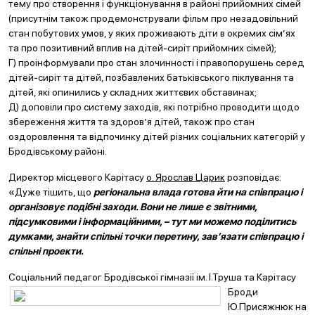
тему про створення і функціонування в районі прийомних сімей
(присутнім також продемонстрували фільм про незадовільний
стан побутових умов, у яких проживають діти в окремих сім’ях
та про позитивний вплив на дітей-сиріт прийомних сімей);
Г) проінформували про стан злочинності і правопорушень серед
дітей-сиріт та дітей, позбавлених батьківського піклування та
дітей, які опинились у складних життєвих обставинах;
Д) доповіли про систему заходів, які потрібно проводити щодо
збереження життя та здоров’я дітей, також про стан
оздоровлення та відпочинку дітей різних соціальних категорій у
Бродівському районі.
Директор місцевого Карітасу
о. Ярослав Царик
розповідає:
«Дуже тішить, що
регіональна влада готова йти на
співпрацю і
організовує подібні заходи. Вони не лише є звітними,
підсумковими і інформаційними, – тут ми можемо поділитись
думками, знайти спільні точки перетину, зав’язати співпрацю і
спільні проекти.
Соціальний педагог Бродівської гімназії ім. І.Труша та
Карітасу
Броди
Ю.Присяжнюк на