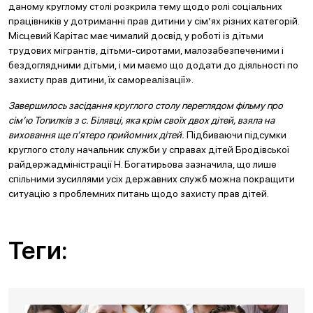
даному круглому столі розкрила тему щодо ролі соціальних
працівників у дотриманні прав дитини у сім’ях різних категорій.
Місцевий Карітас має чималий досвід у роботі із дітьми
трудових мігрантів, дітьми-сиротами, малозабезпеченими і
бездоглядними дітьми, і ми маємо що додати до діяльності по
захисту прав дитини, їх самореалізації».
Завершилось засідання круглого столу переглядом фільму про
сім’ю Топилків з с. Білявці, яка крім своїх двох дітей, взяла на
виховання ще п’ятеро прийомних дітей.
Підбиваючи підсумки
круглого столу начальник служби у справах дітей Бродівської
райдержадміністрації Н. Богатирьова зазначила, що лише
спільними зусиллями усіх державних служб можна покращити
ситуацію з проблемних питань щодо захисту прав дітей.
Теги: